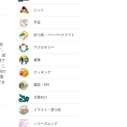
ニット
手芸
折り紙・ペーパークラフト
別
アクセサリー
す。
、総
健康
運ア
。こ
別の
クッキング
護
でき
園芸・DIY
児童向け
イラスト・塗り絵
シリーズムック