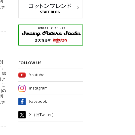
護
でき
別
FOLLOW US
す。
、総
Youtube
運ア
。こ
Instagram
別の
護
Facebook
でき
X（旧Twitter）