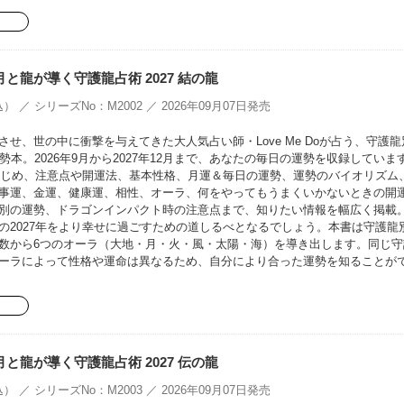
oの月と龍が導く守護龍占術 2027 結の龍
） ／ シリーズNo：M2002 ／ 2026年09月07日発売
せ、世の中に衝撃を与えてきた大人気占い師・Love Me Doが占う、守護龍
勢本。2026年9月から2027年12月まで、あなたの毎日の運勢を収録していま
をはじめ、注意点や開運法、基本性格、月運＆毎日の運勢、運勢のバイオリズム
事運、金運、健康運、相性、オーラ、何をやってもうまくいかないときの開
別の運勢、ドラゴンインパクト時の注意点まで、知りたい情報を幅広く掲載
の2027年をより幸せに過ごすための道しるべとなるでしょう。本書は守護龍
数から6つのオーラ（大地・月・火・風・太陽・海）を導き出します。同じ守
ーラによって性格や運命は異なるため、自分により合った運勢を知ることが
oの月と龍が導く守護龍占術 2027 伝の龍
） ／ シリーズNo：M2003 ／ 2026年09月07日発売