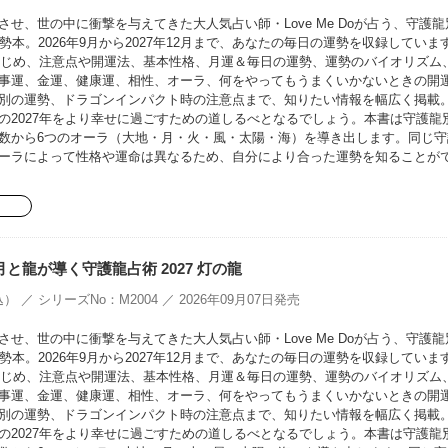
せ、世の中に衝撃を与えてきた大人気占い師・Love Me Doが占う、守護龍
勢本。2026年9月から2027年12月まで、あなたの毎日の運勢を収録していま
をはじめ、注意点や開運法、基本性格、月運＆毎日の運勢、運勢のバイオリズム
事運、金運、健康運、相性、オーラ、何をやってもうまくいかないときの開
別の運勢、ドラゴンインパクト時の注意点まで、知りたい情報を幅広く掲載
の2027年をより幸せに過ごすための道しるべとなるでしょう。本書は守護龍
数から6つのオーラ（大地・月・火・風・太陽・海）を導き出します。同じ守
ーラによって性格や運命は異なるため、自分により合った運勢を知ることが
oの月と龍が導く守護龍占術 2027 灯の龍
） ／ シリーズNo：M2004 ／ 2026年09月07日発売
せ、世の中に衝撃を与えてきた大人気占い師・Love Me Doが占う、守護龍
勢本。2026年9月から2027年12月まで、あなたの毎日の運勢を収録していま
をはじめ、注意点や開運法、基本性格、月運＆毎日の運勢、運勢のバイオリズム
事運、金運、健康運、相性、オーラ、何をやってもうまくいかないときの開
別の運勢、ドラゴンインパクト時の注意点まで、知りたい情報を幅広く掲載
の2027年をより幸せに過ごすための道しるべとなるでしょう。本書は守護龍