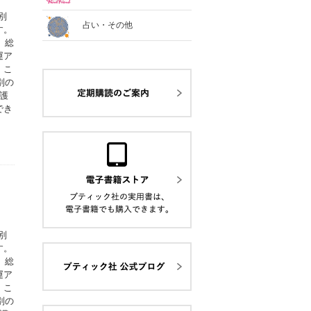
別
占い・その他
す。
、総
運ア
。こ
別の
護
でき
別
す。
、総
運ア
。こ
別の