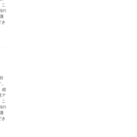
。こ
別の
護
でき
別
す。
、総
運ア
。こ
別の
護
でき