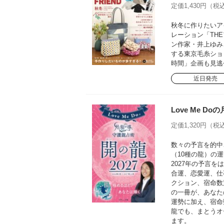
定価1,430円（税込
秋冬に作りたいア
レーション「TH
ン作家・井上ゆみ
する東京毛糸ショ
時間」企画も見逃
近日発売
Love Me D
定価1,320円（税込
数々の予言を的中さ
（10種の龍）の運
2027年の予言
合運、恋愛運、仕
クション、宿命数
の一冊が、あなた
運勢に加え、宿命
龍でも、まとうオ
ます。