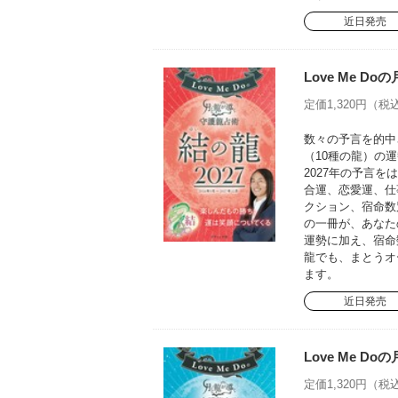
近日発売
Love Me D
定価1,320円（税込
数々の予言を的中さ
（10種の龍）の運
2027年の予言
合運、恋愛運、仕
クション、宿命数
の一冊が、あなた
運勢に加え、宿命
龍でも、まとうオ
ます。
近日発売
Love Me D
定価1,320円（税込