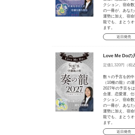
クション、宿命数
の一冊が、あなた
運勢に加え、宿命
龍でも、まとうオ
ます。
近日発売
Love Me D
定価1,320円（税込
数々の予言を的中さ
（10種の龍）の運
2027年の予言
合運、恋愛運、仕
クション、宿命数
の一冊が、あなた
運勢に加え、宿命
龍でも、まとうオ
ます。
近日発売