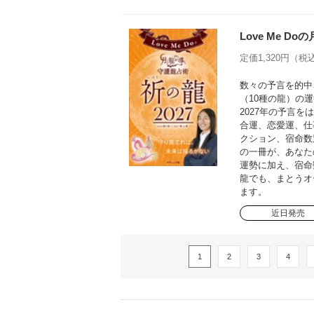
Love Me D
定価1,320円（税込
数々の予言を的中さ
（10種の龍）の運
2027年の予言
合運、恋愛運、仕
クション、宿命数
の一冊が、あなた
運勢に加え、宿命
龍でも、まとうオ
ます。
近日発売
1
2
3
4