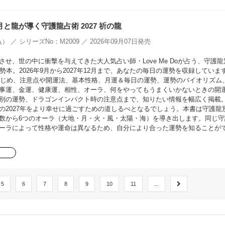
oの月と龍が導く守護龍占術 2027 祈の龍
） ／ シリーズNo：M2009 ／ 2026年09月07日発売
せ、世の中に衝撃を与えてきた大人気占い師・Love Me Doが占う、守護龍
勢本。2026年9月から2027年12月まで、あなたの毎日の運勢を収録していま
をはじめ、注意点や開運法、基本性格、月運＆毎日の運勢、運勢のバイオリズム
事運、金運、健康運、相性、オーラ、何をやってもうまくいかないときの開
別の運勢、ドラゴンインパクト時の注意点まで、知りたい情報を幅広く掲載
の2027年をより幸せに過ごすための道しるべとなるでしょう。本書は守護龍
数から6つのオーラ（大地・月・火・風・太陽・海）を導き出します。同じ守
ーラによって性格や運命は異なるため、自分により合った運勢を知ることが
5
6
7
8
9
10
11
...