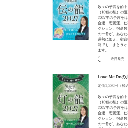
数々の予言を的中さ
（10種の龍）の運
2027年の予言
合運、恋愛運、仕
クション、宿命数
の一冊が、あなた
運勢に加え、宿命
龍でも、まとうオ
ます。
近日発売
Love Me D
定価1,320円（税込
数々の予言を的中さ
（10種の龍）の運
2027年の予言
合運、恋愛運、仕
クション、宿命数
の一冊が、あなた