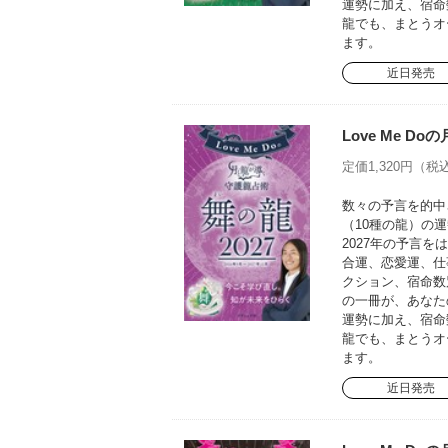
運勢に加え、宿命
龍でも、まとうオ
ます。
近日発売
Love Me D
定価1,320円（税込
数々の予言を的中さ
（10種の龍）の運
2027年の予言
合運、恋愛運、仕
クション、宿命数
の一冊が、あなた
運勢に加え、宿命
龍でも、まとうオ
ます。
近日発売