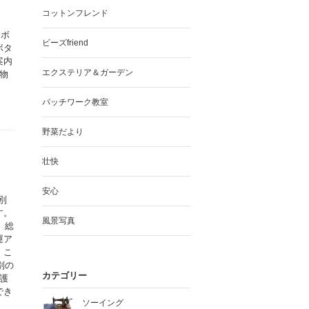
コットンフレンド
ラボ
ビーズfriend
ボタ
案内
エクステリア＆ガーデン
物
パッチワーク教室
野菜だより
壮快
安心
別
す。
風景写真
、総
運ア
。こ
別の
カテゴリー
護
でき
ソーイング