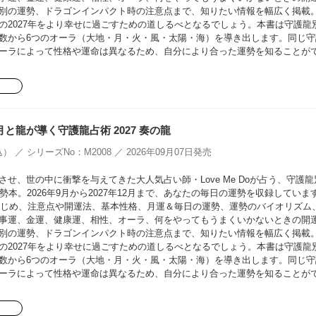
別の運勢、ドラゴンインパクト時の注意点まで、知りたい情報を幅広く掲載
の2027年をより幸せに過ごすための道しるべとなるでしょう。本書は守護龍
数から6つのオーラ（大地・月・火・風・太陽・海）を導き出します。同じ守
ーラによって性格や運命は異なるため、自分により合った運勢を知ることが
oの月と龍が導く守護龍占術 2027 奏の龍
） ／ シリーズNo：M2008 ／ 2026年09月07日発売
せ、世の中に衝撃を与えてきた大人気占い師・Love Me Doが占う、守護龍
勢本。2026年9月から2027年12月まで、あなたの毎日の運勢を収録していま
をはじめ、注意点や開運法、基本性格、月運＆毎日の運勢、運勢のバイオリズム
事運、金運、健康運、相性、オーラ、何をやってもうまくいかないときの開
別の運勢、ドラゴンインパクト時の注意点まで、知りたい情報を幅広く掲載
の2027年をより幸せに過ごすための道しるべとなるでしょう。本書は守護龍
数から6つのオーラ（大地・月・火・風・太陽・海）を導き出します。同じ守
ーラによって性格や運命は異なるため、自分により合った運勢を知ることが