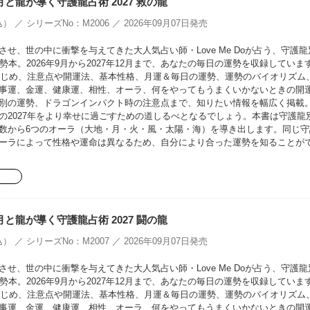
oの月と龍が導く守護龍占術 2027 救の龍
） ／ シリーズNo：M2006 ／ 2026年09月07日発売
せ、世の中に衝撃を与えてきた大人気占い師・Love Me Doが占う、守護龍
勢本。2026年9月から2027年12月まで、あなたの毎日の運勢を収録していま
をはじめ、注意点や開運法、基本性格、月運＆毎日の運勢、運勢のバイオリズム
事運、金運、健康運、相性、オーラ、何をやってもうまくいかないときの開
別の運勢、ドラゴンインパクト時の注意点まで、知りたい情報を幅広く掲載
の2027年をより幸せに過ごすための道しるべとなるでしょう。本書は守護龍
数から6つのオーラ（大地・月・火・風・太陽・海）を導き出します。同じ守
ーラによって性格や運命は異なるため、自分により合った運勢を知ることが
oの月と龍が導く守護龍占術 2027 闘の龍
） ／ シリーズNo：M2007 ／ 2026年09月07日発売
せ、世の中に衝撃を与えてきた大人気占い師・Love Me Doが占う、守護龍
勢本。2026年9月から2027年12月まで、あなたの毎日の運勢を収録していま
をはじめ、注意点や開運法、基本性格、月運＆毎日の運勢、運勢のバイオリズム
事運、金運、健康運、相性、オーラ、何をやってもうまくいかないときの開