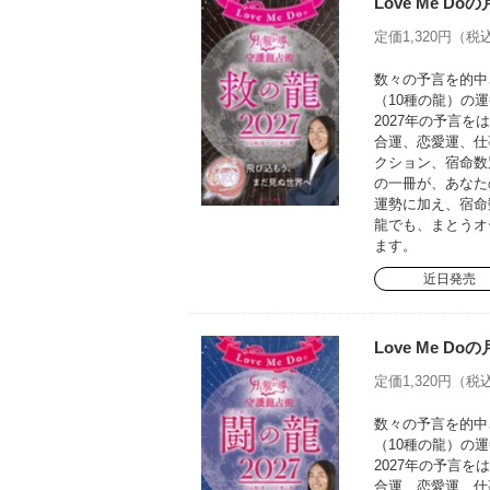
Love Me D
定価1,320円（税込
数々の予言を的中さ
（10種の龍）の運
2027年の予言
合運、恋愛運、仕
クション、宿命数
の一冊が、あなた
運勢に加え、宿命
龍でも、まとうオ
ます。
近日発売
Love Me D
定価1,320円（税込
数々の予言を的中さ
（10種の龍）の運
2027年の予言
合運、恋愛運、仕