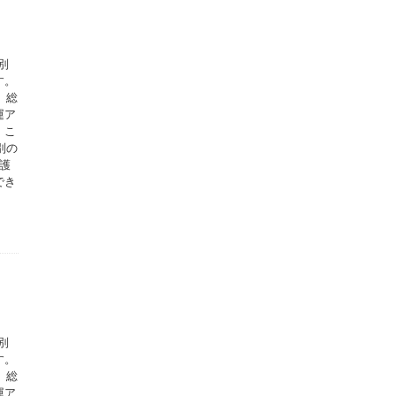
別
す。
、総
運ア
。こ
別の
護
でき
別
す。
、総
運ア