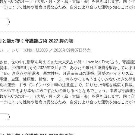
数から6つのオーラ（大地・月・火・風・太陽・海）を導き出します。同じ守
ーラによって性格や運命は異なるため、自分により合った運勢を知ることが
oの月と龍が導く守護龍占術 2027 舞の龍
） ／ シリーズNo：M2005 ／ 2026年09月07日発売
せ、世の中に衝撃を与えてきた大人気占い師・Love Me Doが占う、守護龍
勢本。2026年9月から2027年12月まで、あなたの毎日の運勢を収録していま
をはじめ、注意点や開運法、基本性格、月運＆毎日の運勢、運勢のバイオリズム
事運、金運、健康運、相性、オーラ、何をやってもうまくいかないときの開
別の運勢、ドラゴンインパクト時の注意点まで、知りたい情報を幅広く掲載
の2027年をより幸せに過ごすための道しるべとなるでしょう。本書は守護龍
数から6つのオーラ（大地・月・火・風・太陽・海）を導き出します。同じ守
ーラによって性格や運命は異なるため、自分により合った運勢を知ることが