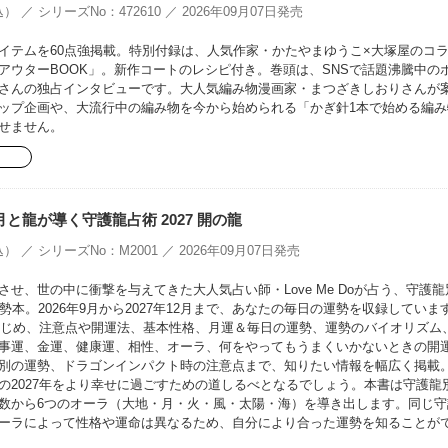
） ／ シリーズNo：472610 ／ 2026年09月07日発売
イテムを60点強掲載。特別付録は、人気作家・かたやまゆうこ×大塚屋のコ
EアウターBOOK」。新作コートのレシピ付き。巻頭は、SNSで話題沸騰中の
さんの独占インタビューです。大人気編み物漫画家・まつざきしおりさんが
ップ企画や、大流行中の編み物を今から始められる「かぎ針1本で始める編み
せません。
oの月と龍が導く守護龍占術 2027 開の龍
） ／ シリーズNo：M2001 ／ 2026年09月07日発売
せ、世の中に衝撃を与えてきた大人気占い師・Love Me Doが占う、守護龍
勢本。2026年9月から2027年12月まで、あなたの毎日の運勢を収録していま
をはじめ、注意点や開運法、基本性格、月運＆毎日の運勢、運勢のバイオリズム
事運、金運、健康運、相性、オーラ、何をやってもうまくいかないときの開
別の運勢、ドラゴンインパクト時の注意点まで、知りたい情報を幅広く掲載
の2027年をより幸せに過ごすための道しるべとなるでしょう。本書は守護龍
数から6つのオーラ（大地・月・火・風・太陽・海）を導き出します。同じ守
ーラによって性格や運命は異なるため、自分により合った運勢を知ることが