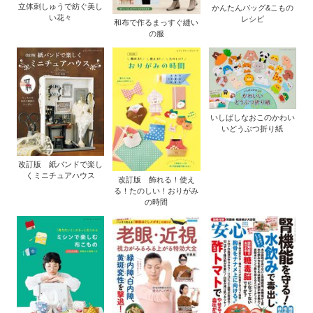
立体刺しゅうで紡ぐ美し
かんたんバッグ&こもの
い花々
レシピ
和布で作るまっすぐ縫い
の服
いしばしなおこのかわい
いどうぶつ折り紙
改訂版 紙バンドで楽し
くミニチュアハウス
改訂版 飾れる！使え
る！たのしい！おりがみ
の時間