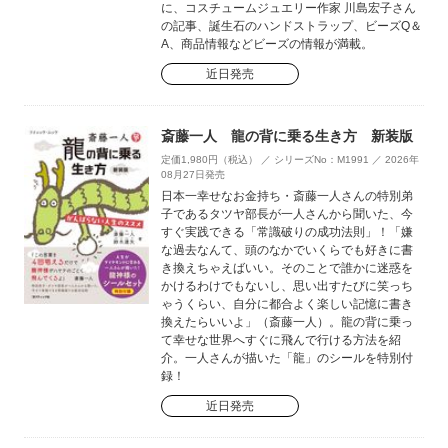
に、コスチュームジュエリー作家 川島宏子さん
の記事、誕生石のハンドストラップ、ビーズQ＆
A、商品情報などビーズの情報が満載。
近日発売
斎藤一人 龍の背に乗る生き方 新装版
定価1,980円（税込） ／ シリーズNo：M1991 ／ 2026年
08月27日発売
日本一幸せなお金持ち・斎藤一人さんの特別弟
子であるタツヤ部長が一人さんから聞いた、今
すぐ実践できる「常識破りの成功法則」！「嫌
な過去なんて、頭のなかでいくらでも好きに書
き換えちゃえばいい。そのことで誰かに迷惑を
かけるわけでもないし、思い出すたびに笑っち
ゃうくらい、自分に都合よく楽しい記憶に書き
換えたらいいよ」（斎藤一人）。龍の背に乗っ
て幸せな世界へすぐに飛んで行ける方法を紹
介。一人さんが描いた「龍」のシールを特別付
録！
近日発売