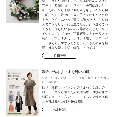
刺しゅうした花のモチーフを本物の花のように
立体にする刺しゅう。ワイヤーを布に縫いと
め、その上から丁寧に刺しゅうをし、布から切
り離したら、最後に自分の手で花の形へと形成
する。たくさん作って部屋に飾ったり、手を加
えてアクセサリーに仕立てたり、針を進めてい
くうちに作りたいものの世界がどんどん広がっ
ていくはず。プロセス写真解説つきで作り方を
紹介。バラ、すみれ、水仙、ミモザ、クローバ
ー、さくら、すずらんなど、たくさんの花を掲
載。好きな花をまず１輪作ってみて欲しい。
近日発売
和布で作るまっすぐ縫いの服
定価1,650円（税込） ／ シリーズNo：S8764 ／ 2026年
08月26日発売
既刊「和布ソーイング」の「まっすぐ縫いの
服」テーマから選んだ人気作品集。直接布地に
製図を書いて、布を切って、まっすぐ縫えば作
れる直線裁ちの服を39点掲載。
近日発売