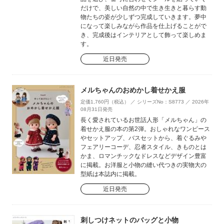
だけで、美しい自然の中で生き生きと暮らす動
物たちの姿が少しずつ完成していきます。夢中
になって楽しみながら作品を仕上げることがで
き、完成後はインテリアとして飾って楽しめま
す。
近日発売
メルちゃんのおめかし着せかえ服
定価1,760円（税込） ／ シリーズNo：S8773 ／ 2026年
08月31日発売
長く愛されているお世話人形「メルちゃん」の
着せかえ服の本の第2弾。おしゃれなワンピース
やセットアップ、バスセットから、着ぐるみや
フェアリーコーデ、忍者スタイル、きものとは
かま、ロマンチックなドレスなどデザイン豊富
に掲載。お洋服と小物の縫い代つきの実物大の
型紙は本誌内に掲載。
近日発売
刺しつけネットのバッグと小物