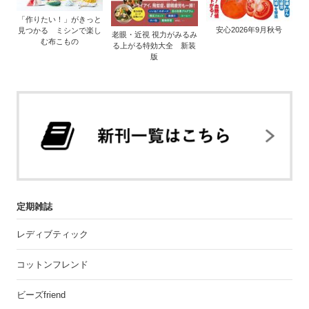
「作りたい！」がきっと
安心2026年9月秋号
見つかる ミシンで楽し
老眼・近視 視力がみるみ
む布こもの
る上がる特効大全 新装
版
定期雑誌
レディブティック
コットンフレンド
ビーズfriend