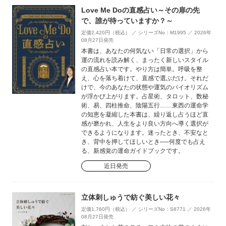
Love Me Doの直感占い～その扉の先
で、誰が待っていますか？～
定価2,420円（税込） ／ シリーズNo：M1995 ／ 2026年
08月27日発売
本書は、あなたの何気ない「日常の選択」から
運の流れを読み解く、まったく新しいスタイル
の直感占い本です。やり方は簡単。呼吸を整
え、心を落ち着けて、直感で選ぶだけ。それだ
けで、今のあなたの状態や運気のバイオリズム
が浮かび上がります。占星術、タロット、数秘
術、易、四柱推命、陰陽五行……東西の運命学
の知恵を凝縮した本書は、繰り返し占うほど直
感が磨かれ、人生をより良い方向へ導く選択が
できるようになります。迷ったとき、不安なと
き、背中を押してほしいとき──何度でも占え
る、新感覚の運命ガイドブックです。
近日発売
立体刺しゅうで紡ぐ美しい花々
定価1,760円（税込） ／ シリーズNo：S8771 ／ 2026年
08月27日発売