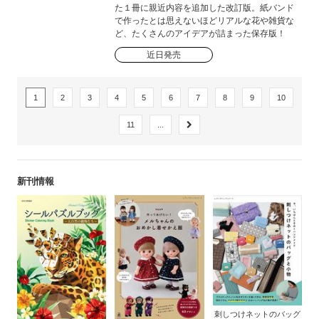
た１冊に親近内容を追加した改訂版。紙バンド
で作ったとは思えないほどリアルな花や雑貨な
ど、たくさんのアイデアが詰まった保存版！
近日発売
1
2
3
4
5
6
7
8
9
10
11
...
新刊情報
刺しつけネットのバッグ