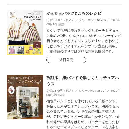
かんたんバッグ&こものレシピ
定価1,650円（税込） ／ シリーズNo：S8766 ／ 2026年
08月26日発売
ミシンで気軽に作れるバッグとポーチをぎゅっ
と集めた1冊。かんたんにできるのでソーイング
初心者さんでもチャレンジしやすい。かわいく
て使いやすいアイテムをデザイン豊富に掲載。
一部作品の作り方はプロセス写真解説つき。
近日発売
改訂版 紙バンドで楽しくミニチュアハ
ウス
定価1,870円（税込） ／ シリーズNo：S8767 ／ 2026年
08月26日発売
梱包用バンドとして使われている「紙バンド」
を使った素敵なミニチュアハウス。海外でも人
気を集めている紙バンド作家の村田美穂さん
が、フレンチシャビーや北欧キッチンなど、憧
れの海外の家具をはじめ、コーナーを使ったお
しゃれなディスプレイなどのデザインを提案し