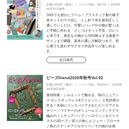
定価1,650円（税込） ／ シリーズNo：S8778 ／ 2026年
08月31日発売
SNSでも密かにブーム！プラスチック製の格子
状ネットのマス目に、とじ針で糸を規則正しく
通していくだけ。可愛いバッグや小物が驚くほ
ど手軽に作れる「さしつけネット手芸」のレシ
ピ本です。身近な小物からSNS映えする最新デ
ザインまで網羅。基本の通し方解説つきで、初
心者でも迷わずサクサク作品作りが楽しめま
す。
近日発売
ビーズfriend2026年秋号Vol.92
定価1,650円（税込） ／ シリーズNo：552610 ／ 2026年
08月28日発売
巻頭特集：シルエットで魅せる、秋のニュアン
ス ロングネックレス&ラリエット／ 人気作家が
作る！名画にインスパイアされたビーズアクセ
サリー／ワイヤーのボリュームリング／テグス
編みのミニチュアバッグ／ハロウィン＆クリス
マスの3Dベア／実りの秋にビジュー・ブローチ
／秋のステッチアクセサリー／その他の企画