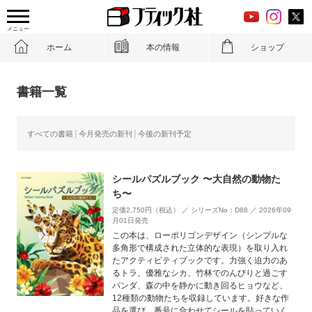
メニュー
ホーム
本の情報
ショップ
書籍一覧
すべての書籍
今月発売の新刊
今後の新刊予定
シールパズルブック 〜大自然の動物た
ち〜
定価2,750円（税込） ／ シリーズNo：D88 ／ 2026年09
月01日発売
この本は、ローポリゴンデザイン（シンプルな
多角形で構成された立体的な表現）を取り入れ
たアクティビティブックです。力強く迫力のあ
るトラ、優雅なシカ、竹林でのんびりと過ごす
パンダ、森の中を静かに動き回るヒョウなど、
12種類の動物たちを収録しています。好きな作
品を選び、番号に合わせてシールを貼っていく