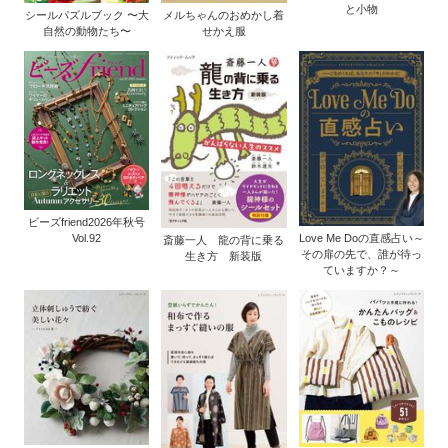
と小物
シールパズルブック 〜大
メルちゃんのおめかし着
自然の動物たち〜
せかえ服
ビーズfriend2026年秋号
Vol.92
Love Me Doの直感占い～
斎藤一人 龍の背に乗る
その扉の先で、誰が待っ
生き方 新装版
ていますか？～