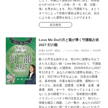
しょう。本書は守護龍別の運勢に加え、宿命数
から6つのオーラ（大地・月・火・風・太陽・
海）を導き出します。同じ守護龍でも、まとう
オーラによって性格や運命は異なるため、自分
により合った運勢を知ることができます。
近日発売
Love Me Doの月と龍が導く守護龍占術
2027 灯の龍
定価1,320円（税込） ／ シリーズNo：M2004 ／ 2026年
09月07日発売
数々の予言を的中させ、世の中に衝撃を与えて
きた大人気占い師・Love Me Doが占う、守護龍
別（10種の龍）の運勢本。2026年9月から2027
年12月まで、あなたの毎日の運勢を収録してい
ます。2027年の予言をはじめ、注意点や開運
法、基本性格、月運＆毎日の運勢、運勢のバイ
オリズム、総合運、恋愛運、仕事運、金運、健
康運、相性、オーラ、何をやってもうまくいか
ないときの開運アクション、宿命数別の運勢、
ドラゴンインパクト時の注意点まで、知りたい
情報を幅広く掲載。この一冊が、あなたの2027
年をより幸せに過ごすための道しるべとなるで