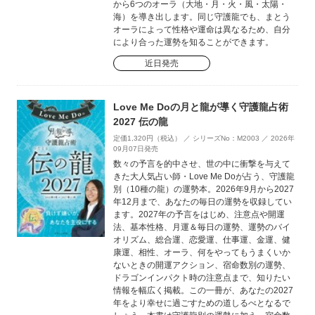
から6つのオーラ（大地・月・火・風・太陽・
海）を導き出します。同じ守護龍でも、まとう
オーラによって性格や運命は異なるため、自分
により合った運勢を知ることができます。
近日発売
Love Me Doの月と龍が導く守護龍占術
2027 伝の龍
定価1,320円（税込） ／ シリーズNo：M2003 ／ 2026年
09月07日発売
数々の予言を的中させ、世の中に衝撃を与えて
きた大人気占い師・Love Me Doが占う、守護龍
別（10種の龍）の運勢本。2026年9月から2027
年12月まで、あなたの毎日の運勢を収録してい
ます。2027年の予言をはじめ、注意点や開運
法、基本性格、月運＆毎日の運勢、運勢のバイ
オリズム、総合運、恋愛運、仕事運、金運、健
康運、相性、オーラ、何をやってもうまくいか
ないときの開運アクション、宿命数別の運勢、
ドラゴンインパクト時の注意点まで、知りたい
情報を幅広く掲載。この一冊が、あなたの2027
年をより幸せに過ごすための道しるべとなるで