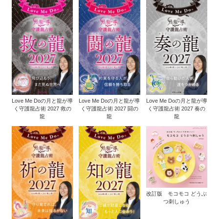
Love Me Doの月と龍が導
Love Me Doの月と龍が導
Love Me Doの月と龍が導
く守護龍占術 2027 救の
く守護龍占術 2027 闘の
く守護龍占術 2027 奏の
龍
龍
龍
改訂版 モコモコ どうぶ
つ刺しゅう