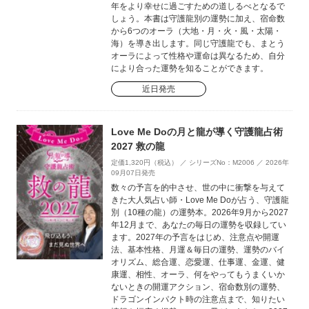
年をより幸せに過ごすための道しるべとなるで
しょう。本書は守護龍別の運勢に加え、宿命数
から6つのオーラ（大地・月・火・風・太陽・
海）を導き出します。同じ守護龍でも、まとう
オーラによって性格や運命は異なるため、自分
により合った運勢を知ることができます。
近日発売
Love Me Doの月と龍が導く守護龍占術
2027 救の龍
定価1,320円（税込） ／ シリーズNo：M2006 ／ 2026年
09月07日発売
数々の予言を的中させ、世の中に衝撃を与えて
きた大人気占い師・Love Me Doが占う、守護龍
別（10種の龍）の運勢本。2026年9月から2027
年12月まで、あなたの毎日の運勢を収録してい
ます。2027年の予言をはじめ、注意点や開運
法、基本性格、月運＆毎日の運勢、運勢のバイ
オリズム、総合運、恋愛運、仕事運、金運、健
康運、相性、オーラ、何をやってもうまくいか
ないときの開運アクション、宿命数別の運勢、
ドラゴンインパクト時の注意点まで、知りたい