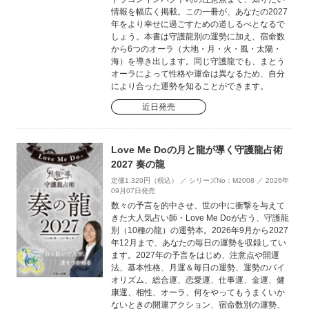
情報を幅広く掲載。この一冊が、あなたの2027
年をより幸せに過ごすための道しるべとなるで
しょう。本書は守護龍別の運勢に加え、宿命数
から6つのオーラ（大地・月・火・風・太陽・
海）を導き出します。同じ守護龍でも、まとう
オーラによって性格や運命は異なるため、自分
により合った運勢を知ることができます。
近日発売
Love Me Doの月と龍が導く守護龍占術
2027 奏の龍
定価1,320円（税込） ／ シリーズNo：M2008 ／ 2026年
09月07日発売
数々の予言を的中させ、世の中に衝撃を与えて
きた大人気占い師・Love Me Doが占う、守護龍
別（10種の龍）の運勢本。2026年9月から2027
年12月まで、あなたの毎日の運勢を収録してい
ます。2027年の予言をはじめ、注意点や開運
法、基本性格、月運＆毎日の運勢、運勢のバイ
オリズム、総合運、恋愛運、仕事運、金運、健
康運、相性、オーラ、何をやってもうまくいか
ないときの開運アクション、宿命数別の運勢、