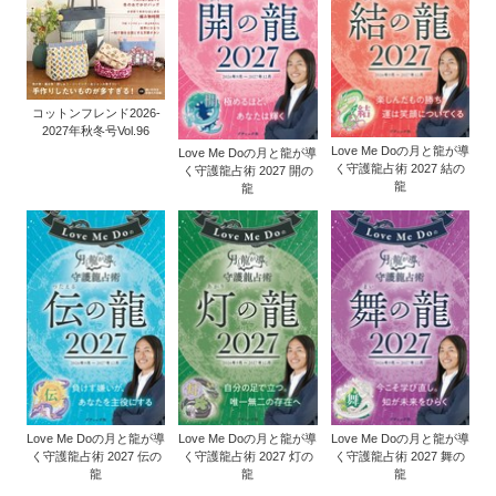
コットンフレンド2026-
2027年秋冬号Vol.96
Love Me Doの月と龍が導
Love Me Doの月と龍が導
く守護龍占術 2027 結の
く守護龍占術 2027 開の
龍
龍
Love Me Doの月と龍が導
Love Me Doの月と龍が導
Love Me Doの月と龍が導
く守護龍占術 2027 伝の
く守護龍占術 2027 灯の
く守護龍占術 2027 舞の
龍
龍
龍