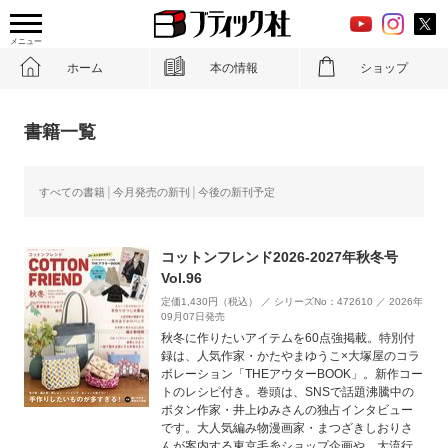
メニュー
ホーム
本の情報
ショップ
書籍一覧
すべての書籍
今月発売の新刊
今後の新刊予定
コットンフレンド2026-2027年秋冬号
Vol.96
定価1,430円（税込） ／ シリーズNo：472610 ／ 2026年
09月07日発売
秋冬に作りたいアイテムを60点強掲載。特別付
録は、人気作家・かたやまゆうこ×大塚屋のコラ
ボレーション「THEアウターBOOK」。新作コー
トのレシピ付き。巻頭は、SNSで話題沸騰中の
ボタン作家・井上ゆみさんの独占インタビュー
です。大人気編み物漫画家・まつざきしおりさ
んが案内する東京毛糸ショップ企画や、大流行