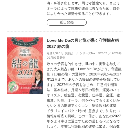
海）を導き出します。同じ守護龍でも、まとう
オーラによって性格や運命は異なるため、自分
により合った運勢を知ることができます。
近日発売
Love Me Doの月と龍が導く守護龍占術
2027 結の龍
定価1,320円（税込） ／ シリーズNo：M2002 ／ 2026年
09月07日発売
数々の予言を的中させ、世の中に衝撃を与えて
きた大人気占い師・Love Me Doが占う、守護龍
別（10種の龍）の運勢本。2026年9月から2027
年12月まで、あなたの毎日の運勢を収録してい
ます。2027年の予言をはじめ、注意点や開運
法、基本性格、月運＆毎日の運勢、運勢のバイ
オリズム、総合運、恋愛運、仕事運、金運、健
康運、相性、オーラ、何をやってもうまくいか
ないときの開運アクション、宿命数別の運勢、
ドラゴンインパクト時の注意点まで、知りたい
情報を幅広く掲載。この一冊が、あなたの2027
年をより幸せに過ごすための道しるべとなるで
しょう。本書は守護龍別の運勢に加え、宿命数