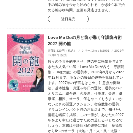
中の編み物を今から始められる「かぎ針1本で始
める編み物時間」企画も見逃せません。
近日発売
Love Me Doの月と龍が導く守護龍占術
2027 開の龍
定価1,320円（税込） ／ シリーズNo：M2001 ／ 2026年
09月07日発売
数々の予言を的中させ、世の中に衝撃を与えて
きた大人気占い師・Love Me Doが占う、守護龍
別（10種の龍）の運勢本。2026年9月から2027
年12月まで、あなたの毎日の運勢を収録してい
ます。2027年の予言をはじめ、注意点や開運
法、基本性格、月運＆毎日の運勢、運勢のバイ
オリズム、総合運、恋愛運、仕事運、金運、健
康運、相性、オーラ、何をやってもうまくいか
ないときの開運アクション、宿命数別の運勢、
ドラゴンインパクト時の注意点まで、知りたい
情報を幅広く掲載。この一冊が、あなたの2027
年をより幸せに過ごすための道しるべとなるで
しょう。本書は守護龍別の運勢に加え、宿命数
から6つのオーラ（大地・月・火・風・太陽・