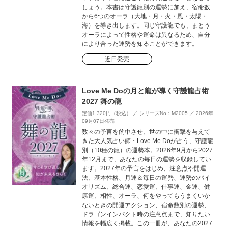
しょう。本書は守護龍別の運勢に加え、宿命数
から6つのオーラ（大地・月・火・風・太陽・
海）を導き出します。同じ守護龍でも、まとう
オーラによって性格や運命は異なるため、自分
により合った運勢を知ることができます。
近日発売
Love Me Doの月と龍が導く守護龍占術
2027 舞の龍
定価1,320円（税込） ／ シリーズNo：M2005 ／ 2026年
09月07日発売
数々の予言を的中させ、世の中に衝撃を与えて
きた大人気占い師・Love Me Doが占う、守護龍
別（10種の龍）の運勢本。2026年9月から2027
年12月まで、あなたの毎日の運勢を収録してい
ます。2027年の予言をはじめ、注意点や開運
法、基本性格、月運＆毎日の運勢、運勢のバイ
オリズム、総合運、恋愛運、仕事運、金運、健
康運、相性、オーラ、何をやってもうまくいか
ないときの開運アクション、宿命数別の運勢、
ドラゴンインパクト時の注意点まで、知りたい
情報を幅広く掲載。この一冊が、あなたの2027