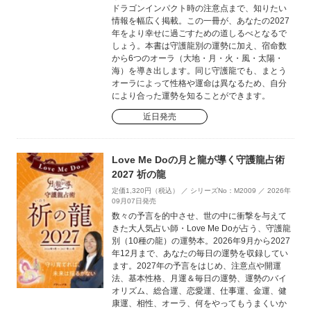
ドラゴンインパクト時の注意点まで、知りたい
情報を幅広く掲載。この一冊が、あなたの2027
年をより幸せに過ごすための道しるべとなるで
しょう。本書は守護龍別の運勢に加え、宿命数
から6つのオーラ（大地・月・火・風・太陽・
海）を導き出します。同じ守護龍でも、まとう
オーラによって性格や運命は異なるため、自分
により合った運勢を知ることができます。
近日発売
Love Me Doの月と龍が導く守護龍占術
2027 祈の龍
定価1,320円（税込） ／ シリーズNo：M2009 ／ 2026年
09月07日発売
数々の予言を的中させ、世の中に衝撃を与えて
きた大人気占い師・Love Me Doが占う、守護龍
別（10種の龍）の運勢本。2026年9月から2027
年12月まで、あなたの毎日の運勢を収録してい
ます。2027年の予言をはじめ、注意点や開運
法、基本性格、月運＆毎日の運勢、運勢のバイ
オリズム、総合運、恋愛運、仕事運、金運、健
康運、相性、オーラ、何をやってもうまくいか