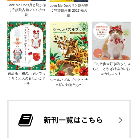
Love Me Doの月と龍が導
Love Me Doの月と龍が導
く守護龍占術 2027 祈の
く守護龍占術 2027 知の
龍
龍
「お散歩大好き猫もんぶ
らん」とかぎ針編みのお
改訂版 和のハギレでち
めかしニット
くちく大人の着せかえド
シールパズルブック 〜大
ール
自然の動物たち〜