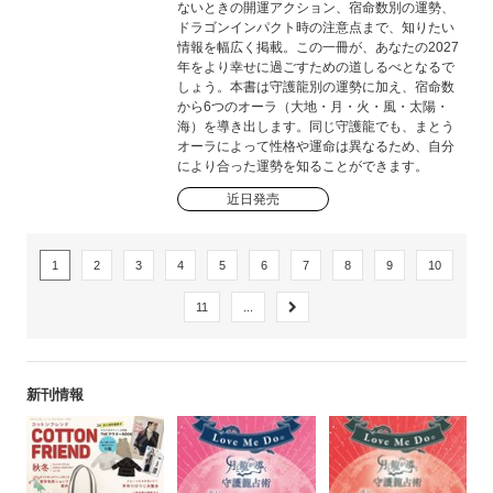
ないときの開運アクション、宿命数別の運勢、
ドラゴンインパクト時の注意点まで、知りたい
情報を幅広く掲載。この一冊が、あなたの2027
年をより幸せに過ごすための道しるべとなるで
しょう。本書は守護龍別の運勢に加え、宿命数
から6つのオーラ（大地・月・火・風・太陽・
海）を導き出します。同じ守護龍でも、まとう
オーラによって性格や運命は異なるため、自分
により合った運勢を知ることができます。
近日発売
1
2
3
4
5
6
7
8
9
10
11
...
新刊情報