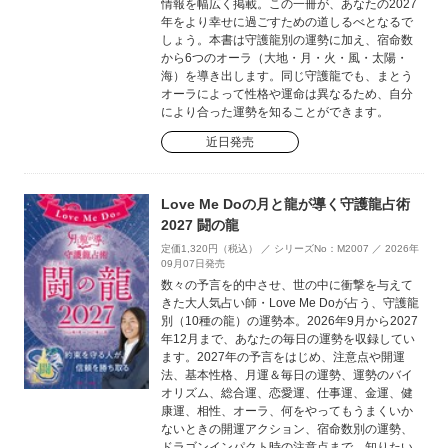
情報を幅広く掲載。この一冊が、あなたの2027
年をより幸せに過ごすための道しるべとなるで
しょう。本書は守護龍別の運勢に加え、宿命数
から6つのオーラ（大地・月・火・風・太陽・
海）を導き出します。同じ守護龍でも、まとう
オーラによって性格や運命は異なるため、自分
により合った運勢を知ることができます。
近日発売
Love Me Doの月と龍が導く守護龍占術
2027 闘の龍
定価1,320円（税込） ／ シリーズNo：M2007 ／ 2026年
09月07日発売
数々の予言を的中させ、世の中に衝撃を与えて
きた大人気占い師・Love Me Doが占う、守護龍
別（10種の龍）の運勢本。2026年9月から2027
年12月まで、あなたの毎日の運勢を収録してい
ます。2027年の予言をはじめ、注意点や開運
法、基本性格、月運＆毎日の運勢、運勢のバイ
オリズム、総合運、恋愛運、仕事運、金運、健
康運、相性、オーラ、何をやってもうまくいか
ないときの開運アクション、宿命数別の運勢、
ドラゴンインパクト時の注意点まで、知りたい