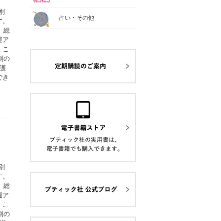
別
占い・その他
す。
、総
運ア
。こ
別の
護
でき
別
す。
、総
運ア
。こ
別の