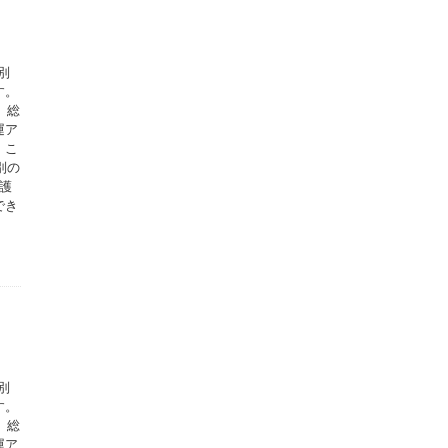
別
す。
、総
運ア
。こ
別の
護
でき
別
す。
、総
運ア