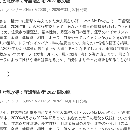
oの月と龍が導く守護龍占術 2027 救の龍
） ／ シリーズNo：M2006 ／ 2026年09月07日発売
せ、世の中に衝撃を与えてきた大人気占い師・Love Me Doが占う、守護龍
勢本。2026年9月から2027年12月まで、あなたの毎日の運勢を収録していま
をはじめ、注意点や開運法、基本性格、月運＆毎日の運勢、運勢のバイオリズム
事運、金運、健康運、相性、オーラ、何をやってもうまくいかないときの開
別の運勢、ドラゴンインパクト時の注意点まで、知りたい情報を幅広く掲載
の2027年をより幸せに過ごすための道しるべとなるでしょう。本書は守護龍
数から6つのオーラ（大地・月・火・風・太陽・海）を導き出します。同じ守
ーラによって性格や運命は異なるため、自分により合った運勢を知ることが
oの月と龍が導く守護龍占術 2027 闘の龍
） ／ シリーズNo：M2007 ／ 2026年09月07日発売
せ、世の中に衝撃を与えてきた大人気占い師・Love Me Doが占う、守護龍
勢本。2026年9月から2027年12月まで、あなたの毎日の運勢を収録していま
をはじめ、注意点や開運法、基本性格、月運＆毎日の運勢、運勢のバイオリズム
事運、金運、健康運、相性、オーラ、何をやってもうまくいかないときの開