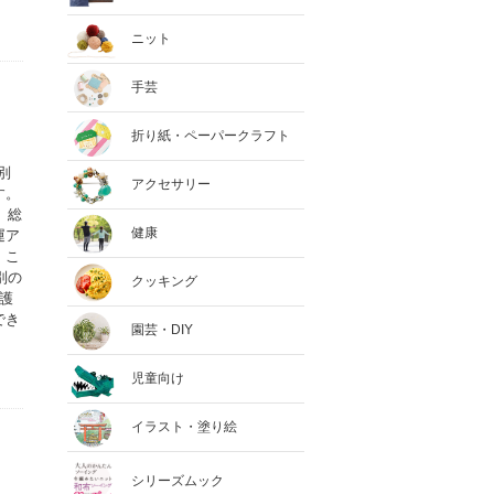
ニット
手芸
折り紙・ペーパークラフト
別
アクセサリー
す。
、総
健康
運ア
。こ
別の
クッキング
護
でき
園芸・DIY
児童向け
イラスト・塗り絵
シリーズムック