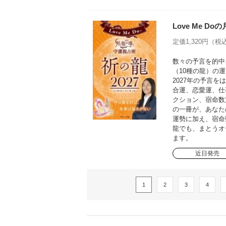
Love Me D
定価1,320円（税込
数々の予言を的中さ
（10種の龍）の運
2027年の予言
合運、恋愛運、仕
クション、宿命数
の一冊が、あなた
運勢に加え、宿命
龍でも、まとうオ
ます。
近日発売
1
2
3
4