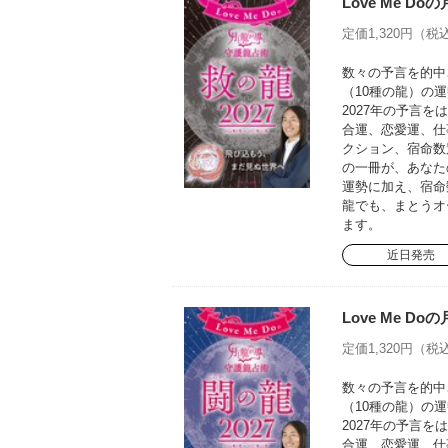
Love Me D
定価1,320円（税込
数々の予言を的中さ
（10種の龍）の運
2027年の予言
合運、恋愛運、仕
クション、宿命数
の一冊が、あなた
運勢に加え、宿命
龍でも、まとうオ
ます。
近日発売
Love Me D
定価1,320円（税込
数々の予言を的中さ
（10種の龍）の運
2027年の予言
合運、恋愛運、仕