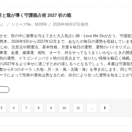
oの月と龍が導く守護龍占術 2027 祈の龍
） ／ シリーズNo：M2009 ／ 2026年09月07日発売
せ、世の中に衝撃を与えてきた大人気占い師・Love Me Doが占う、守護龍
勢本。2026年9月から2027年12月まで、あなたの毎日の運勢を収録していま
をはじめ、注意点や開運法、基本性格、月運＆毎日の運勢、運勢のバイオリズム
事運、金運、健康運、相性、オーラ、何をやってもうまくいかないときの開
別の運勢、ドラゴンインパクト時の注意点まで、知りたい情報を幅広く掲載
の2027年をより幸せに過ごすための道しるべとなるでしょう。本書は守護龍
数から6つのオーラ（大地・月・火・風・太陽・海）を導き出します。同じ守
ーラによって性格や運命は異なるため、自分により合った運勢を知ることが
5
6
7
8
9
10
11
...