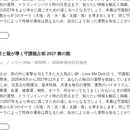
別の運勢、ドラゴンインパクト時の注意点まで、知りたい情報を幅広く掲載
の2027年をより幸せに過ごすための道しるべとなるでしょう。本書は守護龍
数から6つのオーラ（大地・月・火・風・太陽・海）を導き出します。同じ守
ーラによって性格や運命は異なるため、自分により合った運勢を知ることが
oの月と龍が導く守護龍占術 2027 奏の龍
） ／ シリーズNo：M2008 ／ 2026年09月07日発売
せ、世の中に衝撃を与えてきた大人気占い師・Love Me Doが占う、守護龍
勢本。2026年9月から2027年12月まで、あなたの毎日の運勢を収録していま
をはじめ、注意点や開運法、基本性格、月運＆毎日の運勢、運勢のバイオリズム
事運、金運、健康運、相性、オーラ、何をやってもうまくいかないときの開
別の運勢、ドラゴンインパクト時の注意点まで、知りたい情報を幅広く掲載
の2027年をより幸せに過ごすための道しるべとなるでしょう。本書は守護龍
数から6つのオーラ（大地・月・火・風・太陽・海）を導き出します。同じ守
ーラによって性格や運命は異なるため、自分により合った運勢を知ることが