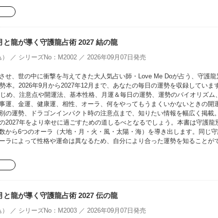
oの月と龍が導く守護龍占術 2027 結の龍
） ／ シリーズNo：M2002 ／ 2026年09月07日発売
せ、世の中に衝撃を与えてきた大人気占い師・Love Me Doが占う、守護龍
勢本。2026年9月から2027年12月まで、あなたの毎日の運勢を収録していま
をはじめ、注意点や開運法、基本性格、月運＆毎日の運勢、運勢のバイオリズム
事運、金運、健康運、相性、オーラ、何をやってもうまくいかないときの開
別の運勢、ドラゴンインパクト時の注意点まで、知りたい情報を幅広く掲載
の2027年をより幸せに過ごすための道しるべとなるでしょう。本書は守護龍
数から6つのオーラ（大地・月・火・風・太陽・海）を導き出します。同じ守
ーラによって性格や運命は異なるため、自分により合った運勢を知ることが
oの月と龍が導く守護龍占術 2027 伝の龍
） ／ シリーズNo：M2003 ／ 2026年09月07日発売