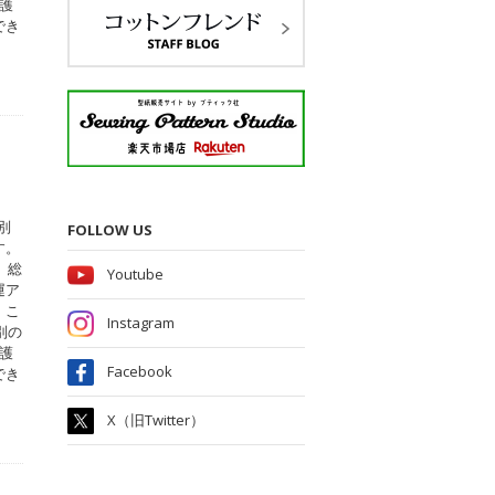
護
でき
別
FOLLOW US
す。
、総
Youtube
運ア
。こ
Instagram
別の
護
Facebook
でき
X（旧Twitter）