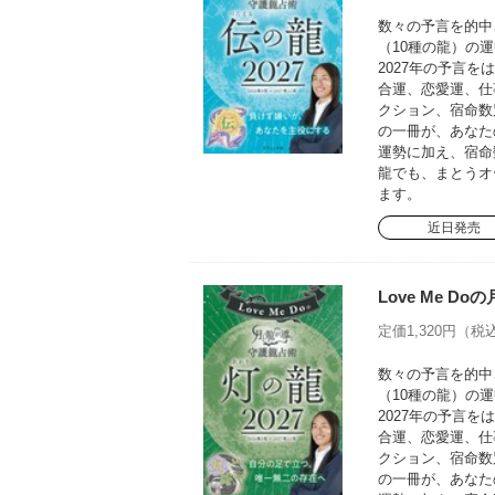
数々の予言を的中さ
（10種の龍）の運
2027年の予言
合運、恋愛運、仕
クション、宿命数
の一冊が、あなた
運勢に加え、宿命
龍でも、まとうオ
ます。
近日発売
Love Me D
定価1,320円（税込
数々の予言を的中さ
（10種の龍）の運
2027年の予言
合運、恋愛運、仕
クション、宿命数
の一冊が、あなた