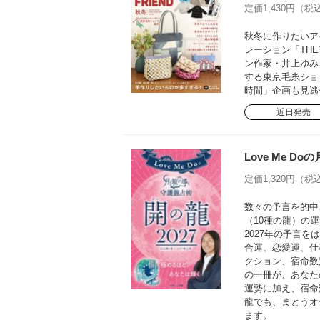
定価1,430円（税込
秋冬に作りたいア
レーション「TH
ン作家・井上ゆみ
する東京毛糸ショ
時間」企画も見逃
近日発売
Love Me D
定価1,320円（税込
数々の予言を的中さ
（10種の龍）の運
2027年の予言
合運、恋愛運、仕
クション、宿命数
の一冊が、あなた
運勢に加え、宿命
龍でも、まとうオ
ます。