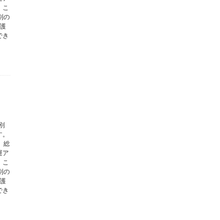
。こ
別の
護
でき
別
す。
、総
運ア
。こ
別の
護
でき