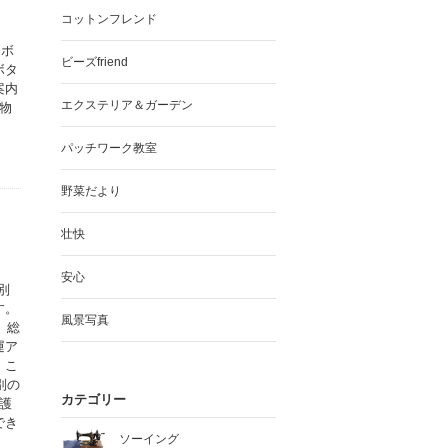
コットンフレンド
ラボ
ビーズfriend
ボタ
案内
エクステリア＆ガーデン
物
パッチワーク教室
野菜だより
壮快
安心
別
す。
風景写真
、総
運ア
。こ
別の
カテゴリー
護
でき
ソーイング