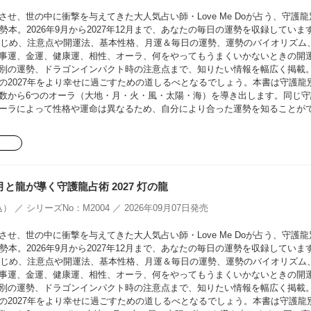
せ、世の中に衝撃を与えてきた大人気占い師・Love Me Doが占う、守護龍
勢本。2026年9月から2027年12月まで、あなたの毎日の運勢を収録していま
をはじめ、注意点や開運法、基本性格、月運＆毎日の運勢、運勢のバイオリズム
事運、金運、健康運、相性、オーラ、何をやってもうまくいかないときの開
別の運勢、ドラゴンインパクト時の注意点まで、知りたい情報を幅広く掲載
の2027年をより幸せに過ごすための道しるべとなるでしょう。本書は守護龍
数から6つのオーラ（大地・月・火・風・太陽・海）を導き出します。同じ守
ーラによって性格や運命は異なるため、自分により合った運勢を知ることが
oの月と龍が導く守護龍占術 2027 灯の龍
） ／ シリーズNo：M2004 ／ 2026年09月07日発売
せ、世の中に衝撃を与えてきた大人気占い師・Love Me Doが占う、守護龍
勢本。2026年9月から2027年12月まで、あなたの毎日の運勢を収録していま
をはじめ、注意点や開運法、基本性格、月運＆毎日の運勢、運勢のバイオリズム
事運、金運、健康運、相性、オーラ、何をやってもうまくいかないときの開
別の運勢、ドラゴンインパクト時の注意点まで、知りたい情報を幅広く掲載
の2027年をより幸せに過ごすための道しるべとなるでしょう。本書は守護龍