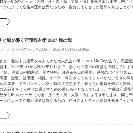
数から6つのオーラ（大地・月・火・風・太陽・海）を導き出します。同じ守
ーラによって性格や運命は異なるため、自分により合った運勢を知ることが
oの月と龍が導く守護龍占術 2027 舞の龍
） ／ シリーズNo：M2005 ／ 2026年09月07日発売
せ、世の中に衝撃を与えてきた大人気占い師・Love Me Doが占う、守護龍
勢本。2026年9月から2027年12月まで、あなたの毎日の運勢を収録していま
をはじめ、注意点や開運法、基本性格、月運＆毎日の運勢、運勢のバイオリズム
事運、金運、健康運、相性、オーラ、何をやってもうまくいかないときの開
別の運勢、ドラゴンインパクト時の注意点まで、知りたい情報を幅広く掲載
の2027年をより幸せに過ごすための道しるべとなるでしょう。本書は守護龍
数から6つのオーラ（大地・月・火・風・太陽・海）を導き出します。同じ守
ーラによって性格や運命は異なるため、自分により合った運勢を知ることが