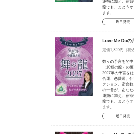
運勢に加え、宿命
龍でも、まとうオ
ます。
近日発売
Love Me D
定価1,320円（税込
数々の予言を的中さ
（10種の龍）の運
2027年の予言
合運、恋愛運、仕
クション、宿命数
の一冊が、あなた
運勢に加え、宿命
龍でも、まとうオ
ます。
近日発売