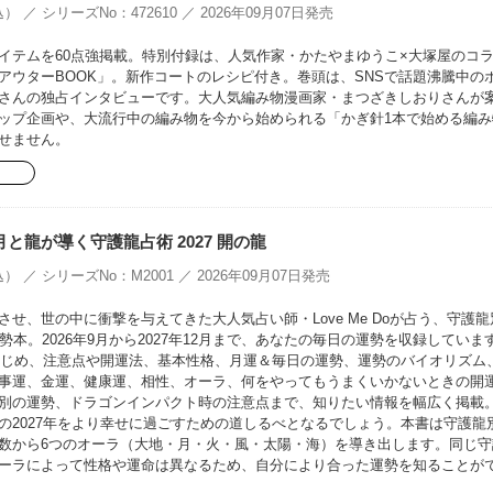
） ／ シリーズNo：472610 ／ 2026年09月07日発売
イテムを60点強掲載。特別付録は、人気作家・かたやまゆうこ×大塚屋のコ
EアウターBOOK」。新作コートのレシピ付き。巻頭は、SNSで話題沸騰中の
さんの独占インタビューです。大人気編み物漫画家・まつざきしおりさんが
ップ企画や、大流行中の編み物を今から始められる「かぎ針1本で始める編み
せません。
oの月と龍が導く守護龍占術 2027 開の龍
） ／ シリーズNo：M2001 ／ 2026年09月07日発売
せ、世の中に衝撃を与えてきた大人気占い師・Love Me Doが占う、守護龍
勢本。2026年9月から2027年12月まで、あなたの毎日の運勢を収録していま
をはじめ、注意点や開運法、基本性格、月運＆毎日の運勢、運勢のバイオリズム
事運、金運、健康運、相性、オーラ、何をやってもうまくいかないときの開
別の運勢、ドラゴンインパクト時の注意点まで、知りたい情報を幅広く掲載
の2027年をより幸せに過ごすための道しるべとなるでしょう。本書は守護龍
数から6つのオーラ（大地・月・火・風・太陽・海）を導き出します。同じ守
ーラによって性格や運命は異なるため、自分により合った運勢を知ることが