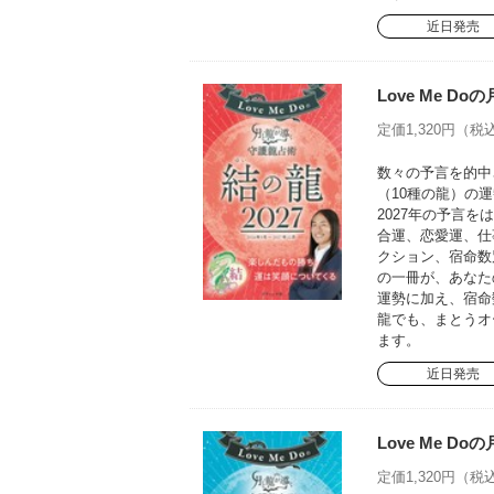
近日発売
Love Me D
定価1,320円（税込
数々の予言を的中さ
（10種の龍）の運
2027年の予言
合運、恋愛運、仕
クション、宿命数
の一冊が、あなた
運勢に加え、宿命
龍でも、まとうオ
ます。
近日発売
Love Me D
定価1,320円（税込