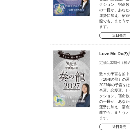
クション、宿命数
の一冊が、あなた
運勢に加え、宿命
龍でも、まとうオ
ます。
近日発売
Love Me D
定価1,320円（税込
数々の予言を的中さ
（10種の龍）の運
2027年の予言
合運、恋愛運、仕
クション、宿命数
の一冊が、あなた
運勢に加え、宿命
龍でも、まとうオ
ます。
近日発売