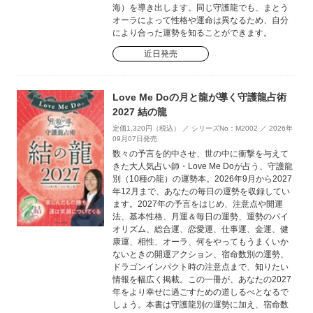
海）を導き出します。同じ守護龍でも、まとう
オーラによって性格や運命は異なるため、自分
により合った運勢を知ることができます。
近日発売
Love Me Doの月と龍が導く守護龍占術
2027 結の龍
定価1,320円（税込） ／ シリーズNo：M2002 ／ 2026年
09月07日発売
数々の予言を的中させ、世の中に衝撃を与えて
きた大人気占い師・Love Me Doが占う、守護龍
別（10種の龍）の運勢本。2026年9月から2027
年12月まで、あなたの毎日の運勢を収録してい
ます。2027年の予言をはじめ、注意点や開運
法、基本性格、月運＆毎日の運勢、運勢のバイ
オリズム、総合運、恋愛運、仕事運、金運、健
康運、相性、オーラ、何をやってもうまくいか
ないときの開運アクション、宿命数別の運勢、
ドラゴンインパクト時の注意点まで、知りたい
情報を幅広く掲載。この一冊が、あなたの2027
年をより幸せに過ごすための道しるべとなるで
しょう。本書は守護龍別の運勢に加え、宿命数