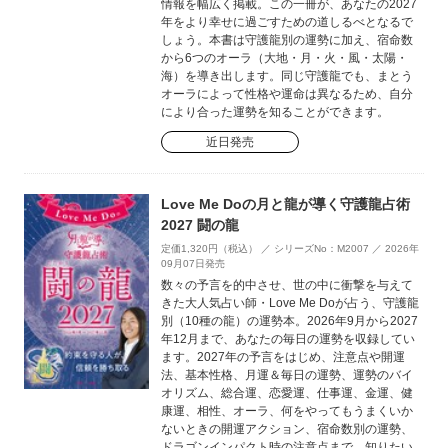
情報を幅広く掲載。この一冊が、あなたの2027
年をより幸せに過ごすための道しるべとなるで
しょう。本書は守護龍別の運勢に加え、宿命数
から6つのオーラ（大地・月・火・風・太陽・
海）を導き出します。同じ守護龍でも、まとう
オーラによって性格や運命は異なるため、自分
により合った運勢を知ることができます。
近日発売
Love Me Doの月と龍が導く守護龍占術
2027 闘の龍
定価1,320円（税込） ／ シリーズNo：M2007 ／ 2026年
09月07日発売
数々の予言を的中させ、世の中に衝撃を与えて
きた大人気占い師・Love Me Doが占う、守護龍
別（10種の龍）の運勢本。2026年9月から2027
年12月まで、あなたの毎日の運勢を収録してい
ます。2027年の予言をはじめ、注意点や開運
法、基本性格、月運＆毎日の運勢、運勢のバイ
オリズム、総合運、恋愛運、仕事運、金運、健
康運、相性、オーラ、何をやってもうまくいか
ないときの開運アクション、宿命数別の運勢、
ドラゴンインパクト時の注意点まで、知りたい