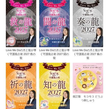
Love Me Doの月と龍が導
Love Me Doの月と龍が導
Love Me Doの月と龍が導
く守護龍占術 2027 救の
く守護龍占術 2027 闘の
く守護龍占術 2027 奏の
龍
龍
龍
改訂版 モコモコ どうぶ
つ刺しゅう