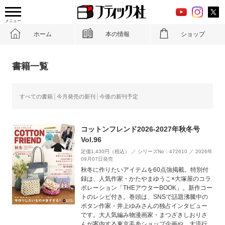
メニュー
ホーム
本の情報
ショップ
書籍一覧
すべての書籍
今月発売の新刊
今後の新刊予定
コットンフレンド2026-2027年秋冬号
Vol.96
定価1,430円（税込） ／ シリーズNo：472610 ／ 2026年
09月07日発売
秋冬に作りたいアイテムを60点強掲載。特別付
録は、人気作家・かたやまゆうこ×大塚屋のコラ
ボレーション「THEアウターBOOK」。新作コー
トのレシピ付き。巻頭は、SNSで話題沸騰中の
ボタン作家・井上ゆみさんの独占インタビュー
です。大人気編み物漫画家・まつざきしおりさ
んが案内する東京毛糸ショップ企画や、大流行