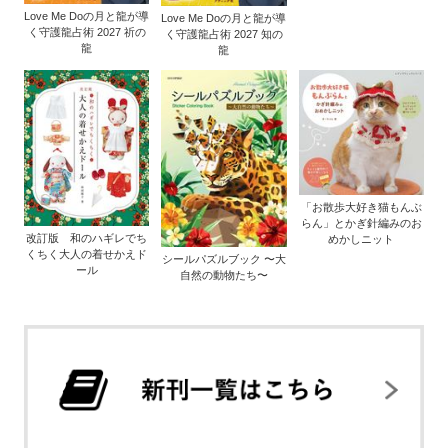
Love Me Doの月と龍が導
Love Me Doの月と龍が導
く守護龍占術 2027 祈の
く守護龍占術 2027 知の
龍
龍
「お散歩大好き猫もんぶ
らん」とかぎ針編みのお
改訂版 和のハギレでち
めかしニット
くちく大人の着せかえド
シールパズルブック 〜大
ール
自然の動物たち〜