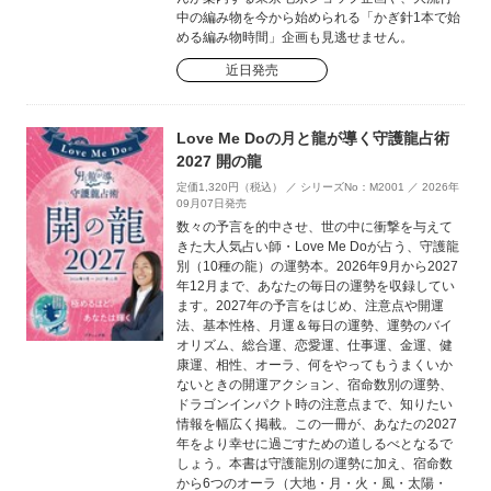
中の編み物を今から始められる「かぎ針1本で始
める編み物時間」企画も見逃せません。
近日発売
Love Me Doの月と龍が導く守護龍占術
2027 開の龍
定価1,320円（税込） ／ シリーズNo：M2001 ／ 2026年
09月07日発売
数々の予言を的中させ、世の中に衝撃を与えて
きた大人気占い師・Love Me Doが占う、守護龍
別（10種の龍）の運勢本。2026年9月から2027
年12月まで、あなたの毎日の運勢を収録してい
ます。2027年の予言をはじめ、注意点や開運
法、基本性格、月運＆毎日の運勢、運勢のバイ
オリズム、総合運、恋愛運、仕事運、金運、健
康運、相性、オーラ、何をやってもうまくいか
ないときの開運アクション、宿命数別の運勢、
ドラゴンインパクト時の注意点まで、知りたい
情報を幅広く掲載。この一冊が、あなたの2027
年をより幸せに過ごすための道しるべとなるで
しょう。本書は守護龍別の運勢に加え、宿命数
から6つのオーラ（大地・月・火・風・太陽・