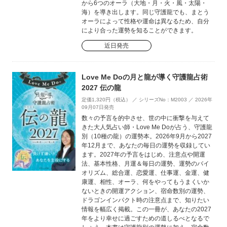
から6つのオーラ（大地・月・火・風・太陽・
海）を導き出します。同じ守護龍でも、まとう
オーラによって性格や運命は異なるため、自分
により合った運勢を知ることができます。
近日発売
Love Me Doの月と龍が導く守護龍占術
2027 伝の龍
定価1,320円（税込） ／ シリーズNo：M2003 ／ 2026年
09月07日発売
数々の予言を的中させ、世の中に衝撃を与えて
きた大人気占い師・Love Me Doが占う、守護龍
別（10種の龍）の運勢本。2026年9月から2027
年12月まで、あなたの毎日の運勢を収録してい
ます。2027年の予言をはじめ、注意点や開運
法、基本性格、月運＆毎日の運勢、運勢のバイ
オリズム、総合運、恋愛運、仕事運、金運、健
康運、相性、オーラ、何をやってもうまくいか
ないときの開運アクション、宿命数別の運勢、
ドラゴンインパクト時の注意点まで、知りたい
情報を幅広く掲載。この一冊が、あなたの2027
年をより幸せに過ごすための道しるべとなるで