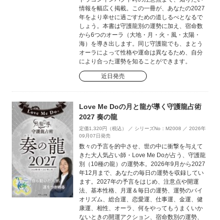
情報を幅広く掲載。この一冊が、あなたの2027
年をより幸せに過ごすための道しるべとなるで
しょう。本書は守護龍別の運勢に加え、宿命数
から6つのオーラ（大地・月・火・風・太陽・
海）を導き出します。同じ守護龍でも、まとう
オーラによって性格や運命は異なるため、自分
により合った運勢を知ることができます。
近日発売
Love Me Doの月と龍が導く守護龍占術
2027 奏の龍
定価1,320円（税込） ／ シリーズNo：M2008 ／ 2026年
09月07日発売
数々の予言を的中させ、世の中に衝撃を与えて
きた大人気占い師・Love Me Doが占う、守護龍
別（10種の龍）の運勢本。2026年9月から2027
年12月まで、あなたの毎日の運勢を収録してい
ます。2027年の予言をはじめ、注意点や開運
法、基本性格、月運＆毎日の運勢、運勢のバイ
オリズム、総合運、恋愛運、仕事運、金運、健
康運、相性、オーラ、何をやってもうまくいか
ないときの開運アクション、宿命数別の運勢、