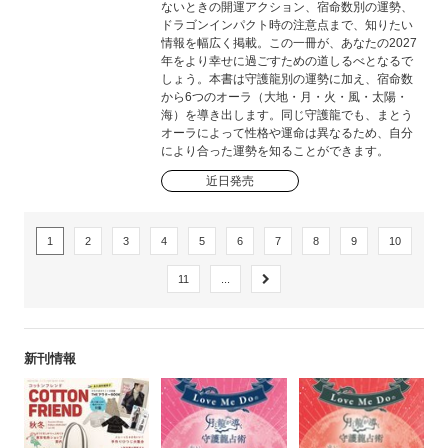
ないときの開運アクション、宿命数別の運勢、
ドラゴンインパクト時の注意点まで、知りたい
情報を幅広く掲載。この一冊が、あなたの2027
年をより幸せに過ごすための道しるべとなるで
しょう。本書は守護龍別の運勢に加え、宿命数
から6つのオーラ（大地・月・火・風・太陽・
海）を導き出します。同じ守護龍でも、まとう
オーラによって性格や運命は異なるため、自分
により合った運勢を知ることができます。
近日発売
1
2
3
4
5
6
7
8
9
10
11
...
新刊情報