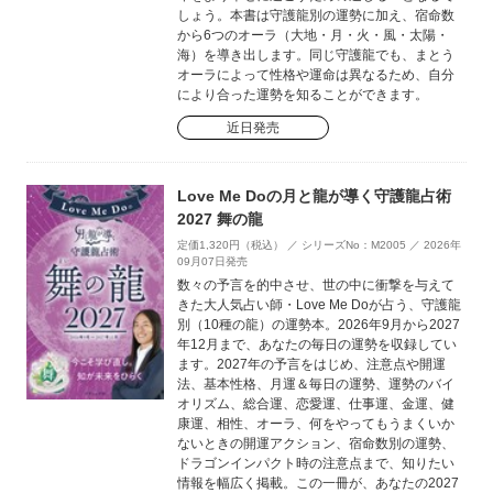
しょう。本書は守護龍別の運勢に加え、宿命数
から6つのオーラ（大地・月・火・風・太陽・
海）を導き出します。同じ守護龍でも、まとう
オーラによって性格や運命は異なるため、自分
により合った運勢を知ることができます。
近日発売
Love Me Doの月と龍が導く守護龍占術
2027 舞の龍
定価1,320円（税込） ／ シリーズNo：M2005 ／ 2026年
09月07日発売
数々の予言を的中させ、世の中に衝撃を与えて
きた大人気占い師・Love Me Doが占う、守護龍
別（10種の龍）の運勢本。2026年9月から2027
年12月まで、あなたの毎日の運勢を収録してい
ます。2027年の予言をはじめ、注意点や開運
法、基本性格、月運＆毎日の運勢、運勢のバイ
オリズム、総合運、恋愛運、仕事運、金運、健
康運、相性、オーラ、何をやってもうまくいか
ないときの開運アクション、宿命数別の運勢、
ドラゴンインパクト時の注意点まで、知りたい
情報を幅広く掲載。この一冊が、あなたの2027