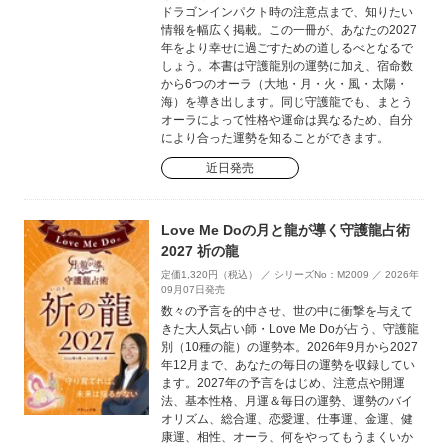
ドラゴンインパクト時の注意点まで、知りたい
情報を幅広く掲載。この一冊が、あなたの2027
年をより幸せに過ごすための道しるべとなるで
しょう。本書は守護龍別の運勢に加え、宿命数
から6つのオーラ（大地・月・火・風・太陽・
海）を導き出します。同じ守護龍でも、まとう
オーラによって性格や運命は異なるため、自分
により合った運勢を知ることができます。
近日発売
Love Me Doの月と龍が導く守護龍占術
2027 祈の龍
定価1,320円（税込） ／ シリーズNo：M2009 ／ 2026年
09月07日発売
数々の予言を的中させ、世の中に衝撃を与えて
きた大人気占い師・Love Me Doが占う、守護龍
別（10種の龍）の運勢本。2026年9月から2027
年12月まで、あなたの毎日の運勢を収録してい
ます。2027年の予言をはじめ、注意点や開運
法、基本性格、月運＆毎日の運勢、運勢のバイ
オリズム、総合運、恋愛運、仕事運、金運、健
康運、相性、オーラ、何をやってもうまくいか