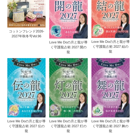
コットンフレンド2026-
2027年秋冬号Vol.96
Love Me Doの月と龍が導
Love Me Doの月と龍が導
く守護龍占術 2027 結の
く守護龍占術 2027 開の
龍
龍
Love Me Doの月と龍が導
Love Me Doの月と龍が導
Love Me Doの月と龍が導
く守護龍占術 2027 伝の
く守護龍占術 2027 灯の
く守護龍占術 2027 舞の
龍
龍
龍