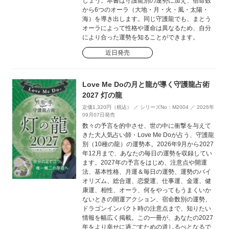
しょう。本書は守護龍別の運勢に加え、宿命数
から6つのオーラ（大地・月・火・風・太陽・
海）を導き出します。同じ守護龍でも、まとう
オーラによって性格や運命は異なるため、自分
により合った運勢を知ることができます。
近日発売
Love Me Doの月と龍が導く守護龍占術
2027 灯の龍
定価1,320円（税込） ／ シリーズNo：M2004 ／ 2026年
09月07日発売
数々の予言を的中させ、世の中に衝撃を与えて
きた大人気占い師・Love Me Doが占う、守護龍
別（10種の龍）の運勢本。2026年9月から2027
年12月まで、あなたの毎日の運勢を収録してい
ます。2027年の予言をはじめ、注意点や開運
法、基本性格、月運＆毎日の運勢、運勢のバイ
オリズム、総合運、恋愛運、仕事運、金運、健
康運、相性、オーラ、何をやってもうまくいか
ないときの開運アクション、宿命数別の運勢、
ドラゴンインパクト時の注意点まで、知りたい
情報を幅広く掲載。この一冊が、あなたの2027
年をより幸せに過ごすための道しるべとなるで