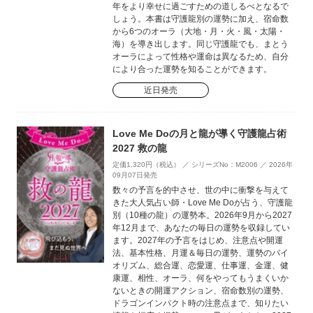
年をより幸せに過ごすための道しるべとなるで
しょう。本書は守護龍別の運勢に加え、宿命数
から6つのオーラ（大地・月・火・風・太陽・
海）を導き出します。同じ守護龍でも、まとう
オーラによって性格や運命は異なるため、自分
により合った運勢を知ることができます。
近日発売
Love Me Doの月と龍が導く守護龍占術
2027 救の龍
定価1,320円（税込） ／ シリーズNo：M2006 ／ 2026年
09月07日発売
数々の予言を的中させ、世の中に衝撃を与えて
きた大人気占い師・Love Me Doが占う、守護龍
別（10種の龍）の運勢本。2026年9月から2027
年12月まで、あなたの毎日の運勢を収録してい
ます。2027年の予言をはじめ、注意点や開運
法、基本性格、月運＆毎日の運勢、運勢のバイ
オリズム、総合運、恋愛運、仕事運、金運、健
康運、相性、オーラ、何をやってもうまくいか
ないときの開運アクション、宿命数別の運勢、
ドラゴンインパクト時の注意点まで、知りたい