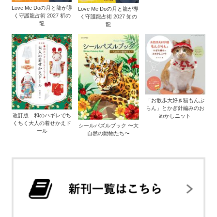
Love Me Doの月と龍が導
Love Me Doの月と龍が導
く守護龍占術 2027 祈の
く守護龍占術 2027 知の
龍
龍
「お散歩大好き猫もんぶ
らん」とかぎ針編みのお
改訂版 和のハギレでち
めかしニット
くちく大人の着せかえド
シールパズルブック 〜大
ール
自然の動物たち〜