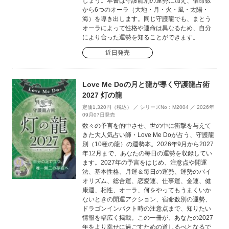
しょう。本書は守護龍別の運勢に加え、宿命数
から6つのオーラ（大地・月・火・風・太陽・
海）を導き出します。同じ守護龍でも、まとう
オーラによって性格や運命は異なるため、自分
により合った運勢を知ることができます。
近日発売
Love Me Doの月と龍が導く守護龍占術
2027 灯の龍
定価1,320円（税込） ／ シリーズNo：M2004 ／ 2026年
09月07日発売
数々の予言を的中させ、世の中に衝撃を与えて
きた大人気占い師・Love Me Doが占う、守護龍
別（10種の龍）の運勢本。2026年9月から2027
年12月まで、あなたの毎日の運勢を収録してい
ます。2027年の予言をはじめ、注意点や開運
法、基本性格、月運＆毎日の運勢、運勢のバイ
オリズム、総合運、恋愛運、仕事運、金運、健
康運、相性、オーラ、何をやってもうまくいか
ないときの開運アクション、宿命数別の運勢、
ドラゴンインパクト時の注意点まで、知りたい
情報を幅広く掲載。この一冊が、あなたの2027
年をより幸せに過ごすための道しるべとなるで