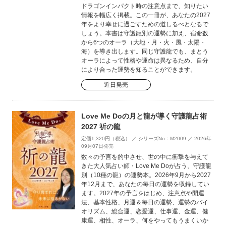
ドラゴンインパクト時の注意点まで、知りたい
情報を幅広く掲載。この一冊が、あなたの2027
年をより幸せに過ごすための道しるべとなるで
しょう。本書は守護龍別の運勢に加え、宿命数
から6つのオーラ（大地・月・火・風・太陽・
海）を導き出します。同じ守護龍でも、まとう
オーラによって性格や運命は異なるため、自分
により合った運勢を知ることができます。
近日発売
Love Me Doの月と龍が導く守護龍占術
2027 祈の龍
定価1,320円（税込） ／ シリーズNo：M2009 ／ 2026年
09月07日発売
数々の予言を的中させ、世の中に衝撃を与えて
きた大人気占い師・Love Me Doが占う、守護龍
別（10種の龍）の運勢本。2026年9月から2027
年12月まで、あなたの毎日の運勢を収録してい
ます。2027年の予言をはじめ、注意点や開運
法、基本性格、月運＆毎日の運勢、運勢のバイ
オリズム、総合運、恋愛運、仕事運、金運、健
康運、相性、オーラ、何をやってもうまくいか