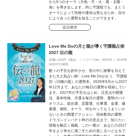
から6つのオーラ（大地・月・火・風・太陽・
海）を導き出します。同じ守護龍でも、まとう
オーラによって性格や運命は異なるため、自分
により合った運勢を知ることができます。
近日発売
Love Me Doの月と龍が導く守護龍占術
2027 伝の龍
定価1,320円（税込） ／ シリーズNo：M2003 ／ 2026年
09月07日発売
数々の予言を的中させ、世の中に衝撃を与えて
きた大人気占い師・Love Me Doが占う、守護龍
別（10種の龍）の運勢本。2026年9月から2027
年12月まで、あなたの毎日の運勢を収録してい
ます。2027年の予言をはじめ、注意点や開運
法、基本性格、月運＆毎日の運勢、運勢のバイ
オリズム、総合運、恋愛運、仕事運、金運、健
康運、相性、オーラ、何をやってもうまくいか
ないときの開運アクション、宿命数別の運勢、
ドラゴンインパクト時の注意点まで、知りたい
情報を幅広く掲載。この一冊が、あなたの2027
年をより幸せに過ごすための道しるべとなるで