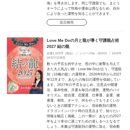
海）を導き出します。同じ守護龍でも、まとう
オーラによって性格や運命は異なるため、自分
により合った運勢を知ることができます。
近日発売
Love Me Doの月と龍が導く守護龍占術
2027 結の龍
定価1,320円（税込） ／ シリーズNo：M2002 ／ 2026年
09月07日発売
数々の予言を的中させ、世の中に衝撃を与えて
きた大人気占い師・Love Me Doが占う、守護龍
別（10種の龍）の運勢本。2026年9月から2027
年12月まで、あなたの毎日の運勢を収録してい
ます。2027年の予言をはじめ、注意点や開運
法、基本性格、月運＆毎日の運勢、運勢のバイ
オリズム、総合運、恋愛運、仕事運、金運、健
康運、相性、オーラ、何をやってもうまくいか
ないときの開運アクション、宿命数別の運勢、
ドラゴンインパクト時の注意点まで、知りたい
情報を幅広く掲載。この一冊が、あなたの2027
年をより幸せに過ごすための道しるべとなるで
しょう。本書は守護龍別の運勢に加え、宿命数