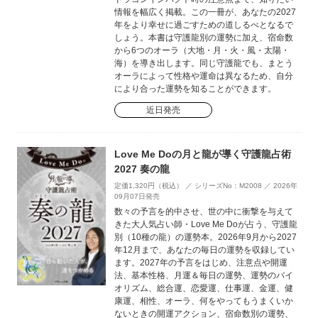
情報を幅広く掲載。この一冊が、あなたの2027
年をより幸せに過ごすための道しるべとなるで
しょう。本書は守護龍別の運勢に加え、宿命数
から6つのオーラ（大地・月・火・風・太陽・
海）を導き出します。同じ守護龍でも、まとう
オーラによって性格や運命は異なるため、自分
により合った運勢を知ることができます。
近日発売
Love Me Doの月と龍が導く守護龍占術
2027 奏の龍
定価1,320円（税込） ／ シリーズNo：M2008 ／ 2026年
09月07日発売
数々の予言を的中させ、世の中に衝撃を与えて
きた大人気占い師・Love Me Doが占う、守護龍
別（10種の龍）の運勢本。2026年9月から2027
年12月まで、あなたの毎日の運勢を収録してい
ます。2027年の予言をはじめ、注意点や開運
法、基本性格、月運＆毎日の運勢、運勢のバイ
オリズム、総合運、恋愛運、仕事運、金運、健
康運、相性、オーラ、何をやってもうまくいか
ないときの開運アクション、宿命数別の運勢、