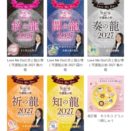
Love Me Doの月と龍が導
Love Me Doの月と龍が導
Love Me Doの月と龍が導
く守護龍占術 2027 救の
く守護龍占術 2027 闘の
く守護龍占術 2027 奏の
龍
龍
龍
改訂版 モコモコ どうぶ
つ刺しゅう