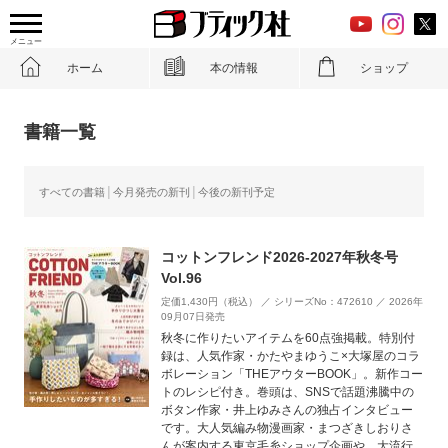
メニュー
ホーム
本の情報
ショップ
書籍一覧
すべての書籍
今月発売の新刊
今後の新刊予定
コットンフレンド2026-2027年秋冬号
Vol.96
定価1,430円（税込） ／ シリーズNo：472610 ／ 2026年
09月07日発売
秋冬に作りたいアイテムを60点強掲載。特別付
録は、人気作家・かたやまゆうこ×大塚屋のコラ
ボレーション「THEアウターBOOK」。新作コー
トのレシピ付き。巻頭は、SNSで話題沸騰中の
ボタン作家・井上ゆみさんの独占インタビュー
です。大人気編み物漫画家・まつざきしおりさ
んが案内する東京毛糸ショップ企画や、大流行