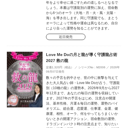
年をより幸せに過ごすための道しるべとなるで
しょう。本書は守護龍別の運勢に加え、宿命数
から6つのオーラ（大地・月・火・風・太陽・
海）を導き出します。同じ守護龍でも、まとう
オーラによって性格や運命は異なるため、自分
により合った運勢を知ることができます。
近日発売
Love Me Doの月と龍が導く守護龍占術
2027 救の龍
定価1,320円（税込） ／ シリーズNo：M2006 ／ 2026年
09月07日発売
数々の予言を的中させ、世の中に衝撃を与えて
きた大人気占い師・Love Me Doが占う、守護龍
別（10種の龍）の運勢本。2026年9月から2027
年12月まで、あなたの毎日の運勢を収録してい
ます。2027年の予言をはじめ、注意点や開運
法、基本性格、月運＆毎日の運勢、運勢のバイ
オリズム、総合運、恋愛運、仕事運、金運、健
康運、相性、オーラ、何をやってもうまくいか
ないときの開運アクション、宿命数別の運勢、
ドラゴンインパクト時の注意点まで、知りたい