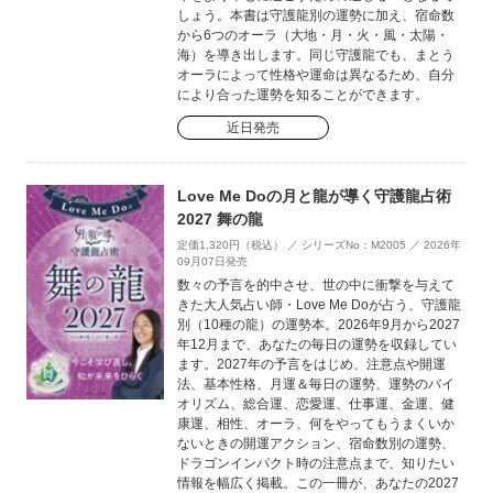
しょう。本書は守護龍別の運勢に加え、宿命数
から6つのオーラ（大地・月・火・風・太陽・
海）を導き出します。同じ守護龍でも、まとう
オーラによって性格や運命は異なるため、自分
により合った運勢を知ることができます。
近日発売
Love Me Doの月と龍が導く守護龍占術
2027 舞の龍
定価1,320円（税込） ／ シリーズNo：M2005 ／ 2026年
09月07日発売
数々の予言を的中させ、世の中に衝撃を与えて
きた大人気占い師・Love Me Doが占う、守護龍
別（10種の龍）の運勢本。2026年9月から2027
年12月まで、あなたの毎日の運勢を収録してい
ます。2027年の予言をはじめ、注意点や開運
法、基本性格、月運＆毎日の運勢、運勢のバイ
オリズム、総合運、恋愛運、仕事運、金運、健
康運、相性、オーラ、何をやってもうまくいか
ないときの開運アクション、宿命数別の運勢、
ドラゴンインパクト時の注意点まで、知りたい
情報を幅広く掲載。この一冊が、あなたの2027