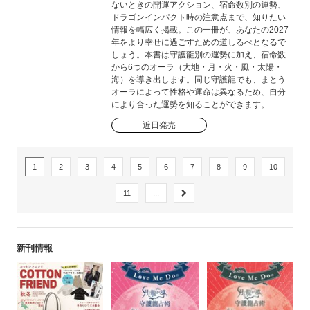
ないときの開運アクション、宿命数別の運勢、
ドラゴンインパクト時の注意点まで、知りたい
情報を幅広く掲載。この一冊が、あなたの2027
年をより幸せに過ごすための道しるべとなるで
しょう。本書は守護龍別の運勢に加え、宿命数
から6つのオーラ（大地・月・火・風・太陽・
海）を導き出します。同じ守護龍でも、まとう
オーラによって性格や運命は異なるため、自分
により合った運勢を知ることができます。
近日発売
1
2
3
4
5
6
7
8
9
10
11
...
新刊情報