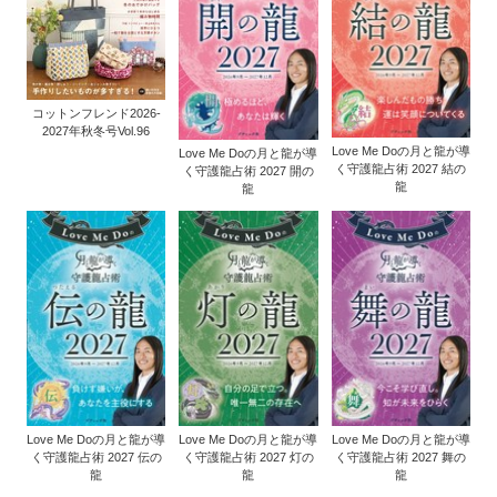
コットンフレンド2026-
2027年秋冬号Vol.96
Love Me Doの月と龍が導
Love Me Doの月と龍が導
く守護龍占術 2027 結の
く守護龍占術 2027 開の
龍
龍
Love Me Doの月と龍が導
Love Me Doの月と龍が導
Love Me Doの月と龍が導
く守護龍占術 2027 伝の
く守護龍占術 2027 灯の
く守護龍占術 2027 舞の
龍
龍
龍