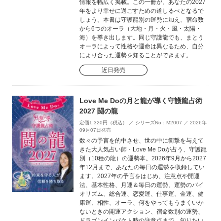
情報を幅広く掲載。この一冊が、あなたの2027
年をより幸せに過ごすための道しるべとなるで
しょう。本書は守護龍別の運勢に加え、宿命数
から6つのオーラ（大地・月・火・風・太陽・
海）を導き出します。同じ守護龍でも、まとう
オーラによって性格や運命は異なるため、自分
により合った運勢を知ることができます。
近日発売
Love Me Doの月と龍が導く守護龍占術
2027 闘の龍
定価1,320円（税込） ／ シリーズNo：M2007 ／ 2026年
09月07日発売
数々の予言を的中させ、世の中に衝撃を与えて
きた大人気占い師・Love Me Doが占う、守護龍
別（10種の龍）の運勢本。2026年9月から2027
年12月まで、あなたの毎日の運勢を収録してい
ます。2027年の予言をはじめ、注意点や開運
法、基本性格、月運＆毎日の運勢、運勢のバイ
オリズム、総合運、恋愛運、仕事運、金運、健
康運、相性、オーラ、何をやってもうまくいか
ないときの開運アクション、宿命数別の運勢、
ドラゴンインパクト時の注意点まで、知りたい