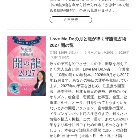
中の編み物を今から始められる「かぎ針1本で始
める編み物時間」企画も見逃せません。
近日発売
Love Me Doの月と龍が導く守護龍占術
2027 開の龍
定価1,320円（税込） ／ シリーズNo：M2001 ／ 2026年
09月07日発売
数々の予言を的中させ、世の中に衝撃を与えて
きた大人気占い師・Love Me Doが占う、守護龍
別（10種の龍）の運勢本。2026年9月から2027
年12月まで、あなたの毎日の運勢を収録してい
ます。2027年の予言をはじめ、注意点や開運
法、基本性格、月運＆毎日の運勢、運勢のバイ
オリズム、総合運、恋愛運、仕事運、金運、健
康運、相性、オーラ、何をやってもうまくいか
ないときの開運アクション、宿命数別の運勢、
ドラゴンインパクト時の注意点まで、知りたい
情報を幅広く掲載。この一冊が、あなたの2027
年をより幸せに過ごすための道しるべとなるで
しょう。本書は守護龍別の運勢に加え、宿命数
から6つのオーラ（大地・月・火・風・太陽・