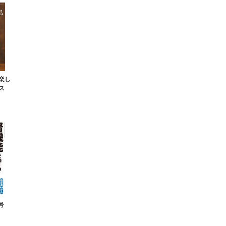
楽し
ス
号