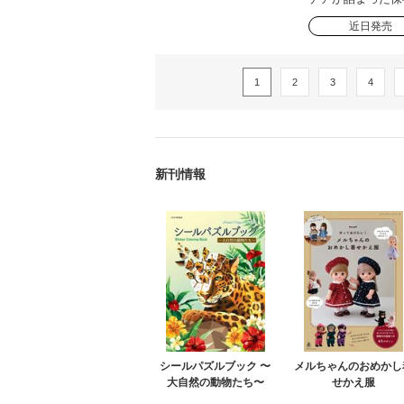
近日発売
1
2
3
4
新刊情報
シールパズルブック 〜
メルちゃんのおめかし
大自然の動物たち〜
せかえ服