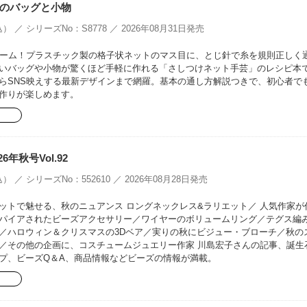
のバッグと小物
） ／ シリーズNo：S8778 ／ 2026年08月31日発売
ブーム！プラスチック製の格子状ネットのマス目に、とじ針で糸を規則正しく
いバッグや小物が驚くほど手軽に作れる「さしつけネット手芸」のレシピ本
らSNS映えする最新デザインまで網羅。基本の通し方解説つきで、初心者で
作りが楽しめます。
26年秋号Vol.92
） ／ シリーズNo：552610 ／ 2026年08月28日発売
ットで魅せる、秋のニュアンス ロングネックレス&ラリエット／ 人気作家が
パイアされたビーズアクセサリー／ワイヤーのボリュームリング／テグス編
／ハロウィン＆クリスマスの3Dベア／実りの秋にビジュー・ブローチ／秋の
／その他の企画に、コスチュームジュエリー作家 川島宏子さんの記事、誕生
プ、ビーズQ＆A、商品情報などビーズの情報が満載。