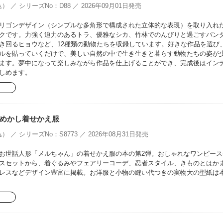
） ／ シリーズNo：D88 ／ 2026年09月01日発売
リゴンデザイン（シンプルな多角形で構成された立体的な表現）を取り入れ
クです。力強く迫力のあるトラ、優雅なシカ、竹林でのんびりと過ごすパン
き回るヒョウなど、12種類の動物たちを収録しています。好きな作品を選び
ルを貼っていくだけで、美しい自然の中で生き生きと暮らす動物たちの姿が
ます。夢中になって楽しみながら作品を仕上げることができ、完成後はイン
しめます。
めかし着せかえ服
） ／ シリーズNo：S8773 ／ 2026年08月31日発売
お世話人形「メルちゃん」の着せかえ服の本の第2弾。おしゃれなワンピース
スセットから、着ぐるみやフェアリーコーデ、忍者スタイル、きものとはか
レスなどデザイン豊富に掲載。お洋服と小物の縫い代つきの実物大の型紙は