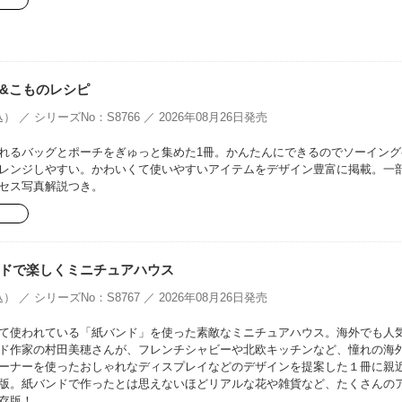
&こものレシピ
） ／ シリーズNo：S8766 ／ 2026年08月26日発売
れるバッグとポーチをぎゅっと集めた1冊。かんたんにできるのでソーイング
レンジしやすい。かわいくて使いやすいアイテムをデザイン豊富に掲載。一
セス写真解説つき。
ドで楽しくミニチュアハウス
） ／ シリーズNo：S8767 ／ 2026年08月26日発売
て使われている「紙バンド」を使った素敵なミニチュアハウス。海外でも人
ド作家の村田美穂さんが、フレンチシャビーや北欧キッチンなど、憧れの海
ーナーを使ったおしゃれなディスプレイなどのデザインを提案した１冊に親
版。紙バンドで作ったとは思えないほどリアルな花や雑貨など、たくさんの
存版！