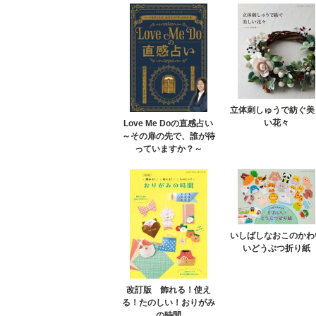
立体刺しゅうで紡ぐ美
い花々
Love Me Doの直感占い
～その扉の先で、誰が待
っていますか？～
いしばしなおこのかわ
いどうぶつ折り紙
改訂版 飾れる！使え
る！たのしい！おりがみ
の時間