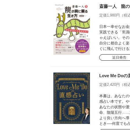
斎藤一人 龍の
定価1,980円（税込
日本一幸せなお金
実践できる「常識
ゃえばいい。その
自分に都合よく楽
ぐに飛んで行ける
近日発売
Love Me 
定価2,420円（税込
本書は、あなたの
感占い本です。や
あなたの状態や運
命、陰陽五行……
より良い方向へ導
とき──何度でも