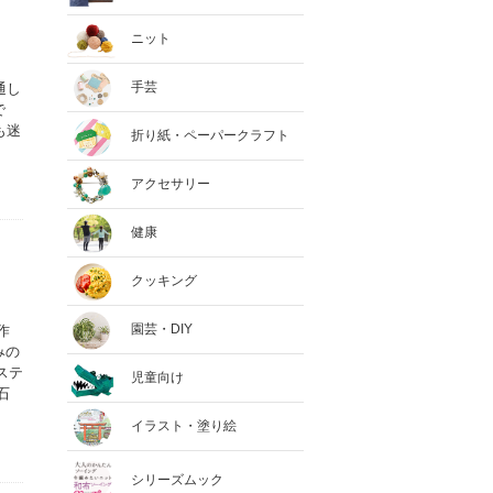
ニット
手芸
通し
で
も迷
折り紙・ペーパークラフト
アクセサリー
健康
クッキング
園芸・DIY
作
みの
ステ
児童向け
石
イラスト・塗り絵
シリーズムック