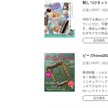
刺しつけネット
定価1,650円（税込
SNSでも密かに
ていくだけ。可愛
す。身近な小物か
わずサクサク作品
近日発売
ビーズfriend20
定価1,650円（税込
巻頭特集：シルエ
る！名画にインス
ミニチュアバッグ
ッチアクセサリー
のハンドストラッ
近日発売