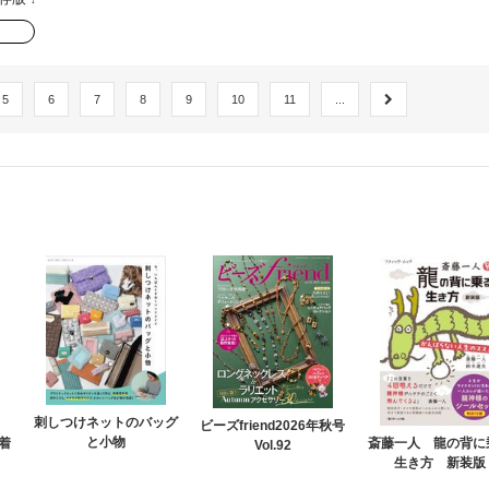
5
6
7
8
9
10
11
...
刺しつけネットのバッグ
ビーズfriend2026年秋号
と小物
着
斎藤一人 龍の背に
Vol.92
生き方 新装版