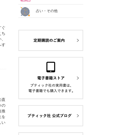
占い・その他
すぐ
えち
い、
へす
の直
今の
柱推
生を
しい