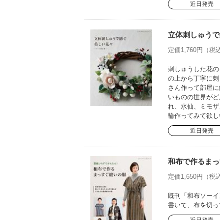
近日発売
立体刺しゅうで
定価1,760円（税込
刺しゅうした花の
の上から丁寧に刺
さん作って部屋に
いものの世界がど
れ、水仙、ミモザ
輪作ってみて欲し
近日発売
和布で作るまっ
定価1,650円（税込
既刊「和布ソーイ
書いて、布を切っ