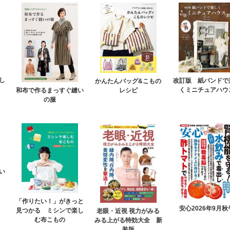
し
改訂版 紙バンドで
かんたんバッグ&こもの
くミニチュアハウ
レシピ
和布で作るまっすぐ縫い
の服
い
「作りたい！」がきっと
安心2026年9月秋
見つかる ミシンで楽し
老眼・近視 視力がみる
む布こもの
みる上がる特効大全 新
装版