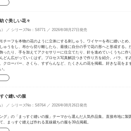
紡ぐ美しい花々
） ／ シリーズNo：S8771 ／ 2026年08月27日発売
モチーフを本物の花のように立体にする刺しゅう。ワイヤーを布に縫いとめ
しゅうをし、布から切り離したら、最後に自分の手で花の形へと形成する。
飾ったり、手を加えてアクセサリーに仕立てたり、針を進めていくうちに作
んどん広がっていくはず。プロセス写真解説つきで作り方を紹介。バラ、す
、クローバー、さくら、すずらんなど、たくさんの花を掲載。好きな花をま
い。
すぐ縫いの服
） ／ シリーズNo：S8764 ／ 2026年08月26日発売
ング」の「まっすぐ縫いの服」テーマから選んだ人気作品集。直接布地に製
て、まっすぐ縫えば作れる直線裁ちの服を39点掲載。