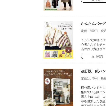
近日発売
かんたんバッグ
定価1,650円（税込
ミシンで気軽に作
心者さんでもチャ
品の作り方はプロ
近日発売
改訂版 紙バン
定価1,870円（税込
梱包用バンドとし
集めている紙バン
家具をはじめ、コ
容を追加した改訂
デアが詰まった保