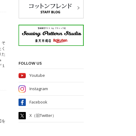
、そ
たく
りた
み
FOLLOW US
ず１
Youtube
Instagram
Facebook
X（旧Twitter）
図を