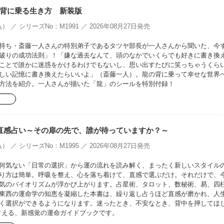
背に乗る生き方 新装版
） ／ シリーズNo：M1991 ／ 2026年08月27日発売
持ち・斎藤一人さんの特別弟子であるタツヤ部長が一人さんから聞いた、今
破りの成功法則」！「嫌な過去なんて、頭のなかでいくらでも好きに書き換
ことで誰かに迷惑をかけるわけでもないし、思い出すたびに笑っちゃうくら
しい記憶に書き換えたらいいよ」（斎藤一人）。龍の背に乗って幸せな世界
方法を紹介。一人さんが描いた「龍」のシールを特別付録！
Doの直感占い～その扉の先で、誰が待っていますか？～
） ／ シリーズNo：M1995 ／ 2026年08月27日発売
何気ない「日常の選択」から運の流れを読み解く、まったく新しいスタイル
り方は簡単。呼吸を整え、心を落ち着けて、直感で選ぶだけ。それだけで、
気のバイオリズムが浮かび上がります。占星術、タロット、数秘術、易、四
東西の運命学の知恵を凝縮した本書は、繰り返し占うほど直感が磨かれ、人
く選択ができるようになります。迷ったとき、不安なとき、背中を押してほ
占える、新感覚の運命ガイドブックです。