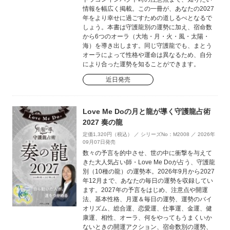
情報を幅広く掲載。この一冊が、あなたの2027
年をより幸せに過ごすための道しるべとなるで
しょう。本書は守護龍別の運勢に加え、宿命数
から6つのオーラ（大地・月・火・風・太陽・
海）を導き出します。同じ守護龍でも、まとう
オーラによって性格や運命は異なるため、自分
により合った運勢を知ることができます。
近日発売
Love Me Doの月と龍が導く守護龍占術
2027 奏の龍
定価1,320円（税込） ／ シリーズNo：M2008 ／ 2026年
09月07日発売
数々の予言を的中させ、世の中に衝撃を与えて
きた大人気占い師・Love Me Doが占う、守護龍
別（10種の龍）の運勢本。2026年9月から2027
年12月まで、あなたの毎日の運勢を収録してい
ます。2027年の予言をはじめ、注意点や開運
法、基本性格、月運＆毎日の運勢、運勢のバイ
オリズム、総合運、恋愛運、仕事運、金運、健
康運、相性、オーラ、何をやってもうまくいか
ないときの開運アクション、宿命数別の運勢、