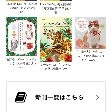
Love Me Doの月と龍が導
Love Me Doの月と龍が導
く守護龍占術 2027 祈の
く守護龍占術 2027 知の
龍
龍
「お散歩大好き猫もんぶ
らん」とかぎ針編みのお
改訂版 和のハギレでち
めかしニット
くちく大人の着せかえド
シールパズルブック 〜大
ール
自然の動物たち〜