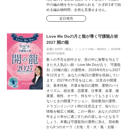
中の編み物を今から始められる「かぎ針1本で始
める編み物時間」企画も見逃せません。
近日発売
Love Me Doの月と龍が導く守護龍占術
2027 開の龍
定価1,320円（税込） ／ シリーズNo：M2001 ／ 2026年
09月07日発売
数々の予言を的中させ、世の中に衝撃を与えて
きた大人気占い師・Love Me Doが占う、守護龍
別（10種の龍）の運勢本。2026年9月から2027
年12月まで、あなたの毎日の運勢を収録してい
ます。2027年の予言をはじめ、注意点や開運
法、基本性格、月運＆毎日の運勢、運勢のバイ
オリズム、総合運、恋愛運、仕事運、金運、健
康運、相性、オーラ、何をやってもうまくいか
ないときの開運アクション、宿命数別の運勢、
ドラゴンインパクト時の注意点まで、知りたい
情報を幅広く掲載。この一冊が、あなたの2027
年をより幸せに過ごすための道しるべとなるで
しょう。本書は守護龍別の運勢に加え、宿命数
から6つのオーラ（大地・月・火・風・太陽・