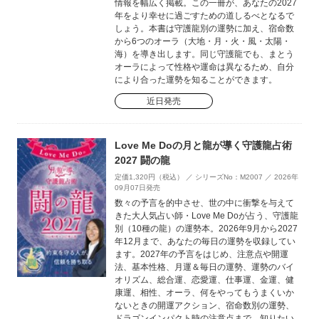
情報を幅広く掲載。この一冊が、あなたの2027
年をより幸せに過ごすための道しるべとなるで
しょう。本書は守護龍別の運勢に加え、宿命数
から6つのオーラ（大地・月・火・風・太陽・
海）を導き出します。同じ守護龍でも、まとう
オーラによって性格や運命は異なるため、自分
により合った運勢を知ることができます。
近日発売
Love Me Doの月と龍が導く守護龍占術
2027 闘の龍
定価1,320円（税込） ／ シリーズNo：M2007 ／ 2026年
09月07日発売
数々の予言を的中させ、世の中に衝撃を与えて
きた大人気占い師・Love Me Doが占う、守護龍
別（10種の龍）の運勢本。2026年9月から2027
年12月まで、あなたの毎日の運勢を収録してい
ます。2027年の予言をはじめ、注意点や開運
法、基本性格、月運＆毎日の運勢、運勢のバイ
オリズム、総合運、恋愛運、仕事運、金運、健
康運、相性、オーラ、何をやってもうまくいか
ないときの開運アクション、宿命数別の運勢、
ドラゴンインパクト時の注意点まで、知りたい