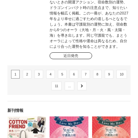
ないときの開運アクション、宿命数別の運勢、
ドラゴンインパクト時の注意点まで、知りたい
情報を幅広く掲載。この一冊が、あなたの2027
年をより幸せに過ごすための道しるべとなるで
しょう。本書は守護龍別の運勢に加え、宿命数
から6つのオーラ（大地・月・火・風・太陽・
海）を導き出します。同じ守護龍でも、まとう
オーラによって性格や運命は異なるため、自分
により合った運勢を知ることができます。
近日発売
1
2
3
4
5
6
7
8
9
10
11
...
新刊情報