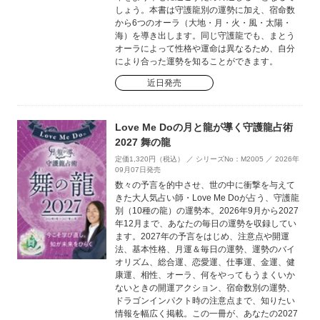
しょう。本書は守護龍別の運勢に加え、宿命数
から6つのオーラ（大地・月・火・風・太陽・
海）を導き出します。同じ守護龍でも、まとう
オーラによって性格や運命は異なるため、自分
により合った運勢を知ることができます。
近日発売
Love Me Doの月と龍が導く守護龍占術
2027 舞の龍
定価1,320円（税込） ／ シリーズNo：M2005 ／ 2026年
09月07日発売
数々の予言を的中させ、世の中に衝撃を与えて
きた大人気占い師・Love Me Doが占う、守護龍
別（10種の龍）の運勢本。2026年9月から2027
年12月まで、あなたの毎日の運勢を収録してい
ます。2027年の予言をはじめ、注意点や開運
法、基本性格、月運＆毎日の運勢、運勢のバイ
オリズム、総合運、恋愛運、仕事運、金運、健
康運、相性、オーラ、何をやってもうまくいか
ないときの開運アクション、宿命数別の運勢、
ドラゴンインパクト時の注意点まで、知りたい
情報を幅広く掲載。この一冊が、あなたの2027