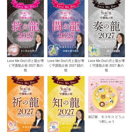
Love Me Doの月と龍が導
Love Me Doの月と龍が導
Love Me Doの月と龍が導
く守護龍占術 2027 救の
く守護龍占術 2027 闘の
く守護龍占術 2027 奏の
龍
龍
龍
改訂版 モコモコ どうぶ
つ刺しゅう