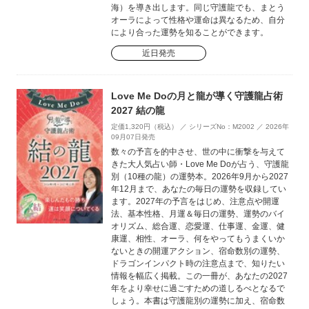
海）を導き出します。同じ守護龍でも、まとう
オーラによって性格や運命は異なるため、自分
により合った運勢を知ることができます。
近日発売
Love Me Doの月と龍が導く守護龍占術
2027 結の龍
定価1,320円（税込） ／ シリーズNo：M2002 ／ 2026年
09月07日発売
数々の予言を的中させ、世の中に衝撃を与えて
きた大人気占い師・Love Me Doが占う、守護龍
別（10種の龍）の運勢本。2026年9月から2027
年12月まで、あなたの毎日の運勢を収録してい
ます。2027年の予言をはじめ、注意点や開運
法、基本性格、月運＆毎日の運勢、運勢のバイ
オリズム、総合運、恋愛運、仕事運、金運、健
康運、相性、オーラ、何をやってもうまくいか
ないときの開運アクション、宿命数別の運勢、
ドラゴンインパクト時の注意点まで、知りたい
情報を幅広く掲載。この一冊が、あなたの2027
年をより幸せに過ごすための道しるべとなるで
しょう。本書は守護龍別の運勢に加え、宿命数