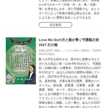
しょう。本書は守護龍別の運勢に加え、宿命数
から6つのオーラ（大地・月・火・風・太陽・
海）を導き出します。同じ守護龍でも、まとう
オーラによって性格や運命は異なるため、自分
により合った運勢を知ることができます。
近日発売
Love Me Doの月と龍が導く守護龍占術
2027 灯の龍
定価1,320円（税込） ／ シリーズNo：M2004 ／ 2026年
09月07日発売
数々の予言を的中させ、世の中に衝撃を与えて
きた大人気占い師・Love Me Doが占う、守護龍
別（10種の龍）の運勢本。2026年9月から2027
年12月まで、あなたの毎日の運勢を収録してい
ます。2027年の予言をはじめ、注意点や開運
法、基本性格、月運＆毎日の運勢、運勢のバイ
オリズム、総合運、恋愛運、仕事運、金運、健
康運、相性、オーラ、何をやってもうまくいか
ないときの開運アクション、宿命数別の運勢、
ドラゴンインパクト時の注意点まで、知りたい
情報を幅広く掲載。この一冊が、あなたの2027
年をより幸せに過ごすための道しるべとなるで