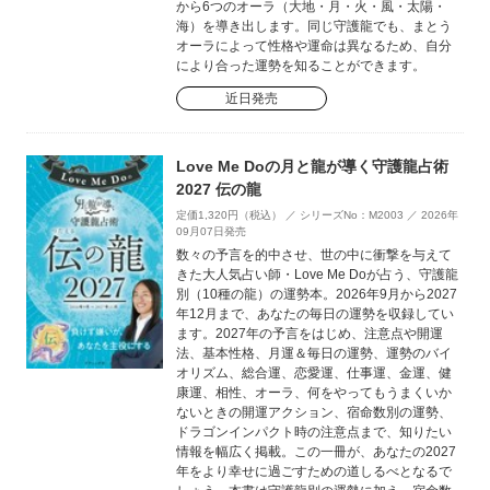
から6つのオーラ（大地・月・火・風・太陽・
海）を導き出します。同じ守護龍でも、まとう
オーラによって性格や運命は異なるため、自分
により合った運勢を知ることができます。
近日発売
Love Me Doの月と龍が導く守護龍占術
2027 伝の龍
定価1,320円（税込） ／ シリーズNo：M2003 ／ 2026年
09月07日発売
数々の予言を的中させ、世の中に衝撃を与えて
きた大人気占い師・Love Me Doが占う、守護龍
別（10種の龍）の運勢本。2026年9月から2027
年12月まで、あなたの毎日の運勢を収録してい
ます。2027年の予言をはじめ、注意点や開運
法、基本性格、月運＆毎日の運勢、運勢のバイ
オリズム、総合運、恋愛運、仕事運、金運、健
康運、相性、オーラ、何をやってもうまくいか
ないときの開運アクション、宿命数別の運勢、
ドラゴンインパクト時の注意点まで、知りたい
情報を幅広く掲載。この一冊が、あなたの2027
年をより幸せに過ごすための道しるべとなるで