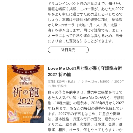
ドラゴンインパクト時の注意点まで、知りたい
情報を幅広く掲載。この一冊が、あなたの2027
年をより幸せに過ごすための道しるべとなるで
しょう。本書は守護龍別の運勢に加え、宿命数
から6つのオーラ（大地・月・火・風・太陽・
海）を導き出します。同じ守護龍でも、まとう
オーラによって性格や運命は異なるため、自分
により合った運勢を知ることができます。
近日発売
Love Me Doの月と龍が導く守護龍占術
2027 祈の龍
定価1,320円（税込） ／ シリーズNo：M2009 ／ 2026年
09月07日発売
数々の予言を的中させ、世の中に衝撃を与えて
きた大人気占い師・Love Me Doが占う、守護龍
別（10種の龍）の運勢本。2026年9月から2027
年12月まで、あなたの毎日の運勢を収録してい
ます。2027年の予言をはじめ、注意点や開運
法、基本性格、月運＆毎日の運勢、運勢のバイ
オリズム、総合運、恋愛運、仕事運、金運、健
康運、相性、オーラ、何をやってもうまくいか