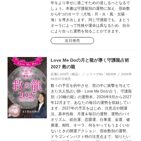
年をより幸せに過ごすための道しるべとなるで
しょう。本書は守護龍別の運勢に加え、宿命数
から6つのオーラ（大地・月・火・風・太陽・
海）を導き出します。同じ守護龍でも、まとう
オーラによって性格や運命は異なるため、自分
により合った運勢を知ることができます。
近日発売
Love Me Doの月と龍が導く守護龍占術
2027 救の龍
定価1,320円（税込） ／ シリーズNo：M2006 ／ 2026年
09月07日発売
数々の予言を的中させ、世の中に衝撃を与えて
きた大人気占い師・Love Me Doが占う、守護龍
別（10種の龍）の運勢本。2026年9月から2027
年12月まで、あなたの毎日の運勢を収録してい
ます。2027年の予言をはじめ、注意点や開運
法、基本性格、月運＆毎日の運勢、運勢のバイ
オリズム、総合運、恋愛運、仕事運、金運、健
康運、相性、オーラ、何をやってもうまくいか
ないときの開運アクション、宿命数別の運勢、
ドラゴンインパクト時の注意点まで、知りたい