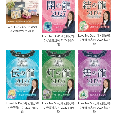
コットンフレンド2026-
2027年秋冬号Vol.96
Love Me Doの月と龍が導
Love Me Doの月と龍が導
く守護龍占術 2027 結の
く守護龍占術 2027 開の
龍
龍
Love Me Doの月と龍が導
Love Me Doの月と龍が導
Love Me Doの月と龍が導
く守護龍占術 2027 伝の
く守護龍占術 2027 灯の
く守護龍占術 2027 舞の
龍
龍
龍