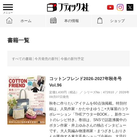
メニュー
ホーム
本の情報
ショップ
書籍一覧
すべての書籍
今月発売の新刊
今後の新刊予定
コットンフレンド2026-2027年秋冬号
Vol.96
定価1,430円（税込） ／ シリーズNo：472610 ／ 2026年
09月07日発売
秋冬に作りたいアイテムを60点強掲載。特別付
録は、人気作家・かたやまゆうこ×大塚屋のコラ
ボレーション「THEアウターBOOK」。新作コー
トのレシピ付き。巻頭は、SNSで話題沸騰中の
ボタン作家・井上ゆみさんの独占インタビュー
です。大人気編み物漫画家・まつざきしおりさ
んが案内する東京毛糸ショップ企画や、大流行