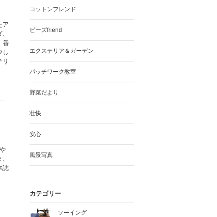
コットンフレンド
たア
ビーズfriend
ダ、
、番
エクステリア＆ガーデン
少し
テリ
パッチワーク教室
野菜だより
壮快
安心
や
風景写真
ま、
本誌
カテゴリー
ソーイング