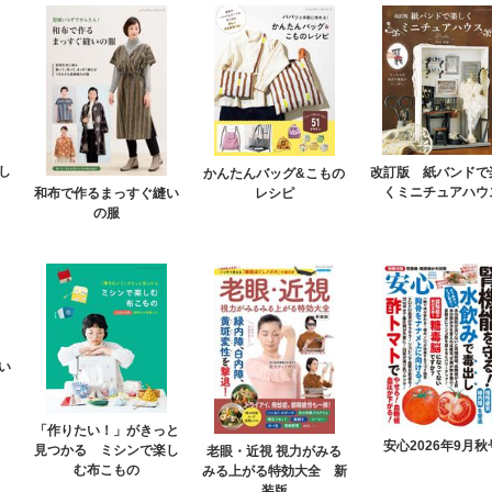
し
改訂版 紙バンドで
かんたんバッグ&こもの
くミニチュアハウ
レシピ
和布で作るまっすぐ縫い
の服
い
「作りたい！」がきっと
安心2026年9月秋
見つかる ミシンで楽し
老眼・近視 視力がみる
む布こもの
みる上がる特効大全 新
装版