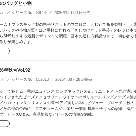
のバッグと小物
） ／ シリーズNo：S8778 ／ 2026年08月31日発売
ブーム！プラスチック製の格子状ネットのマス目に、とじ針で糸を規則正しく
いバッグや小物が驚くほど手軽に作れる「さしつけネット手芸」のレシピ本
らSNS映えする最新デザインまで網羅。基本の通し方解説つきで、初心者で
作りが楽しめます。
26年秋号Vol.92
） ／ シリーズNo：552610 ／ 2026年08月28日発売
ットで魅せる、秋のニュアンス ロングネックレス&ラリエット／ 人気作家が
パイアされたビーズアクセサリー／ワイヤーのボリュームリング／テグス編
／ハロウィン＆クリスマスの3Dベア／実りの秋にビジュー・ブローチ／秋の
／その他の企画に、コスチュームジュエリー作家 川島宏子さんの記事、誕生
プ、ビーズQ＆A、商品情報などビーズの情報が満載。