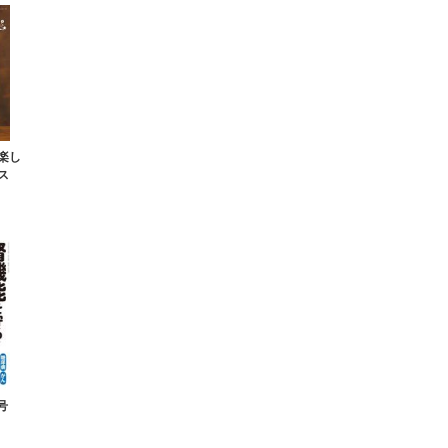
楽し
ス
号