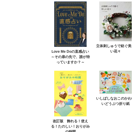
立体刺しゅうで紡ぐ美
い花々
Love Me Doの直感占い
～その扉の先で、誰が待
っていますか？～
いしばしなおこのかわ
いどうぶつ折り紙
改訂版 飾れる！使え
る！たのしい！おりがみ
の時間