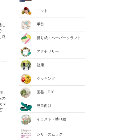
ニット
手芸
通し
で
も迷
折り紙・ペーパークラフト
アクセサリー
健康
クッキング
園芸・DIY
作
みの
ステ
児童向け
石
イラスト・塗り絵
シリーズムック