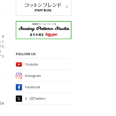
、そ
たく
りた
み
FOLLOW US
ず１
Youtube
Instagram
Facebook
X（旧Twitter）
図を