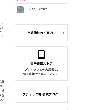
占い・その他
すぐ
えち
い、
へす
の直
今の
柱推
生を
しい