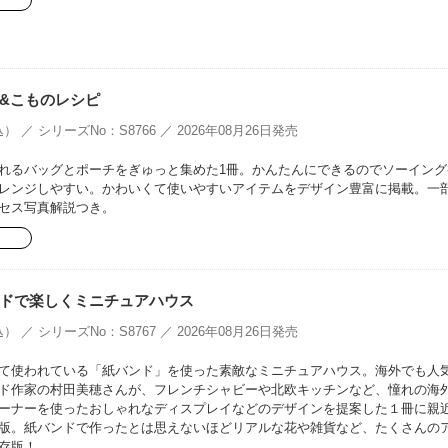
&こものレシピ
） ／ シリーズNo：S8766 ／ 2026年08月26日発売
れるバッグとポーチをぎゅっと集めた1冊。かんたんにできるのでソーイング
レンジしやすい。かわいくて使いやすいアイテムをデザイン豊富に掲載。一
セス写真解説つき。
ドで楽しくミニチュアハウス
） ／ シリーズNo：S8767 ／ 2026年08月26日発売
て使われている「紙バンド」を使った素敵なミニチュアハウス。海外でも人
ド作家の村田美穂さんが、フレンチシャビーや北欧キッチンなど、憧れの海
ーナーを使ったおしゃれなディスプレイなどのデザインを提案した１冊に親
版。紙バンドで作ったとは思えないほどリアルな花や雑貨など、たくさんの
存版！