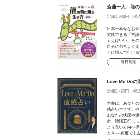
斎藤一人 龍の
定価1,980円（税込
日本一幸せなお金
実践できる「常識
ゃえばいい。その
自分に都合よく楽
ぐに飛んで行ける
近日発売
Love Me 
定価2,420円（税込
本書は、あなたの
感占い本です。や
あなたの状態や運
命、陰陽五行……
より良い方向へ導
とき──何度でも