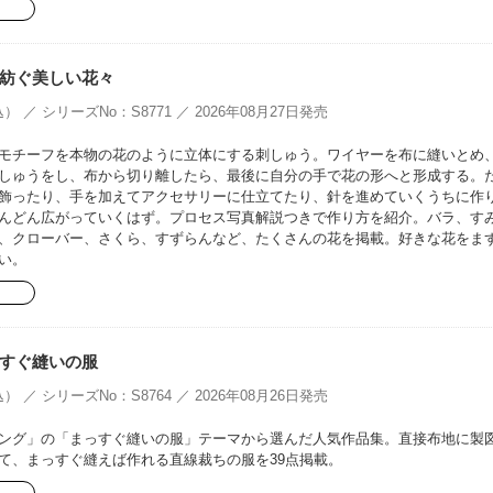
紡ぐ美しい花々
） ／ シリーズNo：S8771 ／ 2026年08月27日発売
モチーフを本物の花のように立体にする刺しゅう。ワイヤーを布に縫いとめ
しゅうをし、布から切り離したら、最後に自分の手で花の形へと形成する。
飾ったり、手を加えてアクセサリーに仕立てたり、針を進めていくうちに作
んどん広がっていくはず。プロセス写真解説つきで作り方を紹介。バラ、す
、クローバー、さくら、すずらんなど、たくさんの花を掲載。好きな花をま
い。
すぐ縫いの服
） ／ シリーズNo：S8764 ／ 2026年08月26日発売
ング」の「まっすぐ縫いの服」テーマから選んだ人気作品集。直接布地に製
て、まっすぐ縫えば作れる直線裁ちの服を39点掲載。