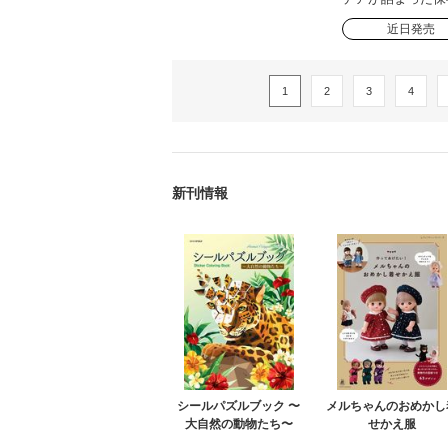
近日発売
1
2
3
4
新刊情報
シールパズルブック 〜
メルちゃんのおめかし
大自然の動物たち〜
せかえ服