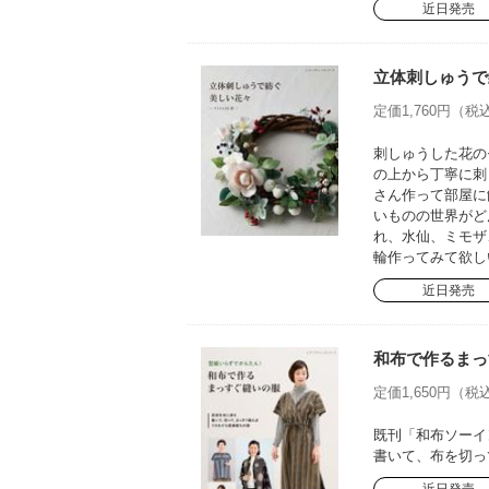
近日発売
立体刺しゅうで
定価1,760円（税込
刺しゅうした花の
の上から丁寧に刺
さん作って部屋に
いものの世界がど
れ、水仙、ミモザ
輪作ってみて欲し
近日発売
和布で作るまっ
定価1,650円（税込
既刊「和布ソーイ
書いて、布を切っ