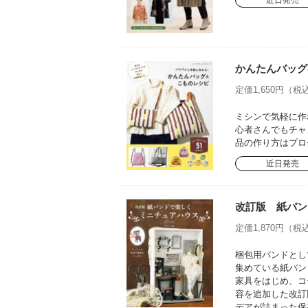
近日発売
かんたんバッグ
定価1,650円（税込
ミシンで気軽に作
心者さんでもチャ
品の作り方はプロ
近日発売
改訂版 紙バン
定価1,870円（税込
梱包用バンドとし
集めている紙バン
家具をはじめ、コ
容を追加した改訂
デアが詰まった保