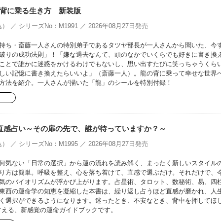
背に乗る生き方 新装版
） ／ シリーズNo：M1991 ／ 2026年08月27日発売
持ち・斎藤一人さんの特別弟子であるタツヤ部長が一人さんから聞いた、今
破りの成功法則」！「嫌な過去なんて、頭のなかでいくらでも好きに書き換
ことで誰かに迷惑をかけるわけでもないし、思い出すたびに笑っちゃうくら
しい記憶に書き換えたらいいよ」（斎藤一人）。龍の背に乗って幸せな世界
方法を紹介。一人さんが描いた「龍」のシールを特別付録！
Doの直感占い～その扉の先で、誰が待っていますか？～
） ／ シリーズNo：M1995 ／ 2026年08月27日発売
何気ない「日常の選択」から運の流れを読み解く、まったく新しいスタイル
り方は簡単。呼吸を整え、心を落ち着けて、直感で選ぶだけ。それだけで、
気のバイオリズムが浮かび上がります。占星術、タロット、数秘術、易、四
東西の運命学の知恵を凝縮した本書は、繰り返し占うほど直感が磨かれ、人
く選択ができるようになります。迷ったとき、不安なとき、背中を押してほ
占える、新感覚の運命ガイドブックです。