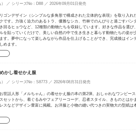
） ／ シリーズNo：D88 ／ 2026年09月01日発売
リゴンデザイン（シンプルな多角形で構成された立体的な表現）を取り入れ
クです。力強く迫力のあるトラ、優雅なシカ、竹林でのんびりと過ごすパン
き回るヒョウなど、12種類の動物たちを収録しています。好きな作品を選び
ルを貼っていくだけで、美しい自然の中で生き生きと暮らす動物たちの姿が
ます。夢中になって楽しみながら作品を仕上げることができ、完成後はイン
しめます。
めかし着せかえ服
） ／ シリーズNo：S8773 ／ 2026年08月31日発売
お世話人形「メルちゃん」の着せかえ服の本の第2弾。おしゃれなワンピース
スセットから、着ぐるみやフェアリーコーデ、忍者スタイル、きものとはか
レスなどデザイン豊富に掲載。お洋服と小物の縫い代つきの実物大の型紙は