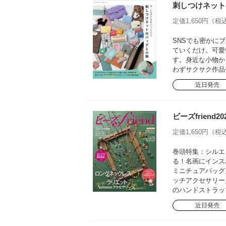
刺しつけネット
定価1,650円（税込
SNSでも密かに
ていくだけ。可愛
す。身近な小物か
わずサクサク作品
近日発売
ビーズfriend20
定価1,650円（税込
巻頭特集：シルエ
る！名画にインス
ミニチュアバッグ
ッチアクセサリー
のハンドストラッ
近日発売