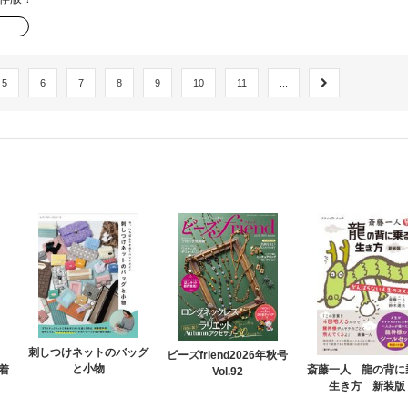
5
6
7
8
9
10
11
...
刺しつけネットのバッグ
ビーズfriend2026年秋号
と小物
着
斎藤一人 龍の背に
Vol.92
生き方 新装版