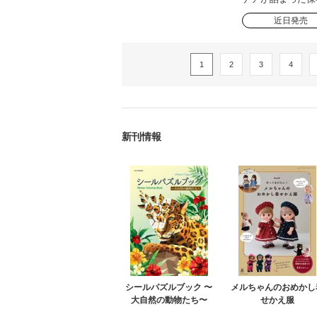
近日発売
1
2
3
4
新刊情報
シールパズルブック 〜
メルちゃんのおめかし
大自然の動物たち〜
せかえ服