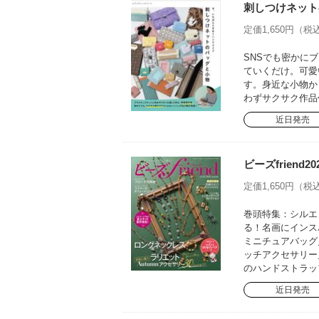
刺しつけネット
定価1,650円（税込
SNSでも密かに
ていくだけ。可愛
す。身近な小物か
わずサクサク作品
近日発売
ビーズfriend20
定価1,650円（税込
巻頭特集：シルエ
る！名画にインス
ミニチュアバッグ
ッチアクセサリー
のハンドストラッ
近日発売