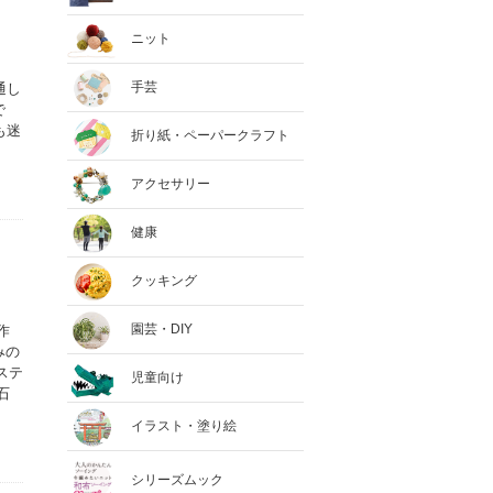
ニット
手芸
通し
で
も迷
折り紙・ペーパークラフト
アクセサリー
健康
クッキング
園芸・DIY
作
みの
ステ
児童向け
石
イラスト・塗り絵
シリーズムック