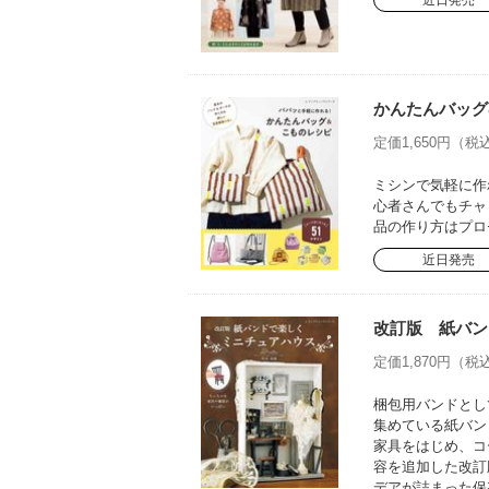
近日発売
かんたんバッグ
定価1,650円（税込
ミシンで気軽に作
心者さんでもチャ
品の作り方はプロ
近日発売
改訂版 紙バン
定価1,870円（税込
梱包用バンドとし
集めている紙バン
家具をはじめ、コ
容を追加した改訂
デアが詰まった保