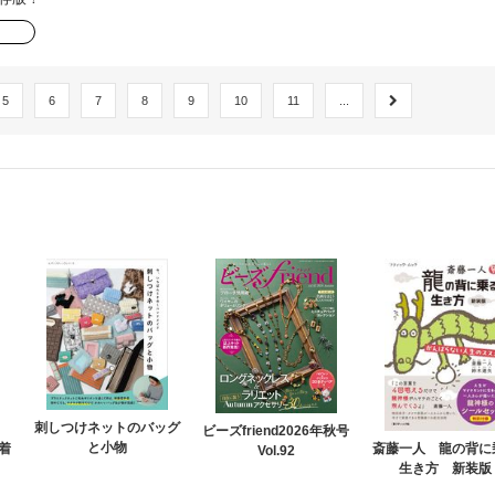
5
6
7
8
9
10
11
...
刺しつけネットのバッグ
ビーズfriend2026年秋号
と小物
着
斎藤一人 龍の背に
Vol.92
生き方 新装版