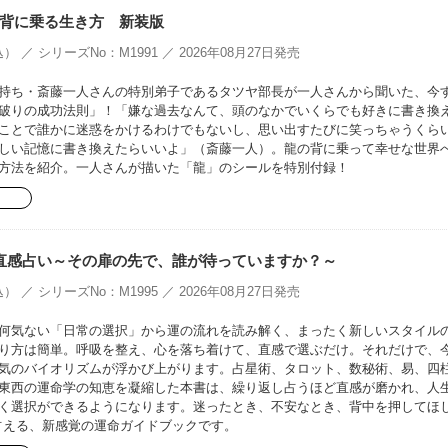
背に乗る生き方 新装版
） ／ シリーズNo：M1991 ／ 2026年08月27日発売
持ち・斎藤一人さんの特別弟子であるタツヤ部長が一人さんから聞いた、今
破りの成功法則」！「嫌な過去なんて、頭のなかでいくらでも好きに書き換
ことで誰かに迷惑をかけるわけでもないし、思い出すたびに笑っちゃうくら
しい記憶に書き換えたらいいよ」（斎藤一人）。龍の背に乗って幸せな世界
方法を紹介。一人さんが描いた「龍」のシールを特別付録！
Doの直感占い～その扉の先で、誰が待っていますか？～
） ／ シリーズNo：M1995 ／ 2026年08月27日発売
何気ない「日常の選択」から運の流れを読み解く、まったく新しいスタイル
り方は簡単。呼吸を整え、心を落ち着けて、直感で選ぶだけ。それだけで、
気のバイオリズムが浮かび上がります。占星術、タロット、数秘術、易、四
東西の運命学の知恵を凝縮した本書は、繰り返し占うほど直感が磨かれ、人
く選択ができるようになります。迷ったとき、不安なとき、背中を押してほ
占える、新感覚の運命ガイドブックです。