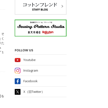
、そ
たく
りた
み
FOLLOW US
ず１
Youtube
Instagram
Facebook
X（旧Twitter）
図を