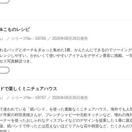
&こものレシピ
） ／ シリーズNo：S8766 ／ 2026年08月26日発売
れるバッグとポーチをぎゅっと集めた1冊。かんたんにできるのでソーイング
レンジしやすい。かわいくて使いやすいアイテムをデザイン豊富に掲載。一
セス写真解説つき。
ドで楽しくミニチュアハウス
） ／ シリーズNo：S8767 ／ 2026年08月26日発売
て使われている「紙バンド」を使った素敵なミニチュアハウス。海外でも人
ド作家の村田美穂さんが、フレンチシャビーや北欧キッチンなど、憧れの海
ーナーを使ったおしゃれなディスプレイなどのデザインを提案した１冊に親
版。紙バンドで作ったとは思えないほどリアルな花や雑貨など、たくさんの
存版！