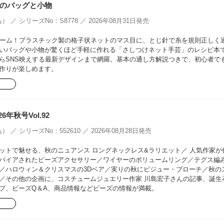
のバッグと小物
） ／ シリーズNo：S8778 ／ 2026年08月31日発売
ブーム！プラスチック製の格子状ネットのマス目に、とじ針で糸を規則正しく
いバッグや小物が驚くほど手軽に作れる「さしつけネット手芸」のレシピ本
らSNS映えする最新デザインまで網羅。基本の通し方解説つきで、初心者で
作りが楽しめます。
26年秋号Vol.92
） ／ シリーズNo：552610 ／ 2026年08月28日発売
ットで魅せる、秋のニュアンス ロングネックレス&ラリエット／ 人気作家が
パイアされたビーズアクセサリー／ワイヤーのボリュームリング／テグス編
／ハロウィン＆クリスマスの3Dベア／実りの秋にビジュー・ブローチ／秋の
／その他の企画に、コスチュームジュエリー作家 川島宏子さんの記事、誕生
プ、ビーズQ＆A、商品情報などビーズの情報が満載。