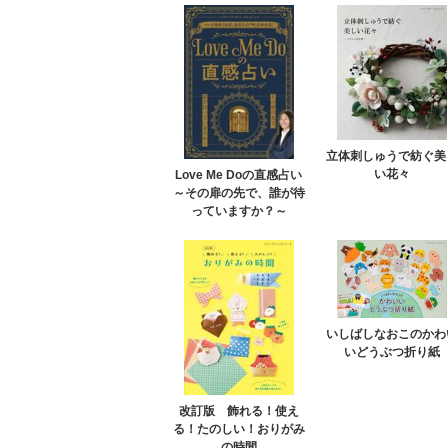
立体刺しゅうで紡ぐ美
い花々
Love Me Doの直感占い
～その扉の先で、誰が待
っていますか？～
いしばしなおこのかわ
いどうぶつ折り紙
改訂版 飾れる！使え
る！たのしい！おりがみ
の時間