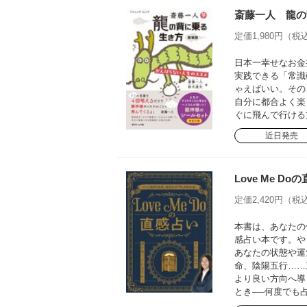
斎藤一人 龍の
定価1,980円（税込
日本一幸せなお金
実践できる「常識
ゃえばいい。その
自分に都合よく楽
ぐに飛んで行ける
近日発売
Love Me 
定価2,420円（税込
本書は、あなたの
感占い本です。や
あなたの状態や運
命、陰陽五行……
より良い方向へ導
とき──何度でも