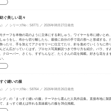
紡ぐ美しい花々
） ／ シリーズNo：S8771 ／ 2026年08月27日発売
モチーフを本物の花のように立体にする刺しゅう。ワイヤーを布に縫いとめ
しゅうをし、布から切り離したら、最後に自分の手で花の形へと形成する。
飾ったり、手を加えてアクセサリーに仕立てたり、針を進めていくうちに作
んどん広がっていくはず。プロセス写真解説つきで作り方を紹介。バラ、す
、クローバー、さくら、すずらんなど、たくさんの花を掲載。好きな花をま
い。
すぐ縫いの服
） ／ シリーズNo：S8764 ／ 2026年08月26日発売
ング」の「まっすぐ縫いの服」テーマから選んだ人気作品集。直接布地に製
て、まっすぐ縫えば作れる直線裁ちの服を39点掲載。