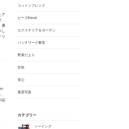
コットンフレンド
たア
ビーズfriend
ダ、
、番
エクステリア＆ガーデン
少し
テリ
パッチワーク教室
野菜だより
壮快
安心
や
風景写真
ま、
本誌
カテゴリー
ソーイング