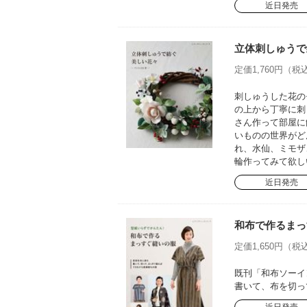
近日発売
立体刺しゅうで
定価1,760円（税込
刺しゅうした花の
の上から丁寧に刺
さん作って部屋に
いものの世界がど
れ、水仙、ミモザ
輪作ってみて欲し
近日発売
和布で作るまっ
定価1,650円（税込
既刊「和布ソーイ
書いて、布を切っ