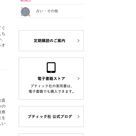
占い・その他
すぐ
えち
い、
へす
の直
今の
柱推
生を
しい