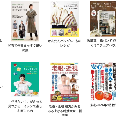
し
改訂版 紙バンドで
かんたんバッグ&こもの
くミニチュアハウ
レシピ
和布で作るまっすぐ縫い
の服
い
「作りたい！」がきっと
安心2026年9月秋
見つかる ミシンで楽し
老眼・近視 視力がみる
む布こもの
みる上がる特効大全 新
装版