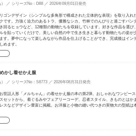
） ／ シリーズNo：D88 ／ 2026年09月01日発売
リゴンデザイン（シンプルな多角形で構成された立体的な表現）を取り入れ
クです。力強く迫力のあるトラ、優雅なシカ、竹林でのんびりと過ごすパン
き回るヒョウなど、12種類の動物たちを収録しています。好きな作品を選び
ルを貼っていくだけで、美しい自然の中で生き生きと暮らす動物たちの姿が
ます。夢中になって楽しみながら作品を仕上げることができ、完成後はイン
しめます。
めかし着せかえ服
） ／ シリーズNo：S8773 ／ 2026年08月31日発売
お世話人形「メルちゃん」の着せかえ服の本の第2弾。おしゃれなワンピース
スセットから、着ぐるみやフェアリーコーデ、忍者スタイル、きものとはか
レスなどデザイン豊富に掲載。お洋服と小物の縫い代つきの実物大の型紙は