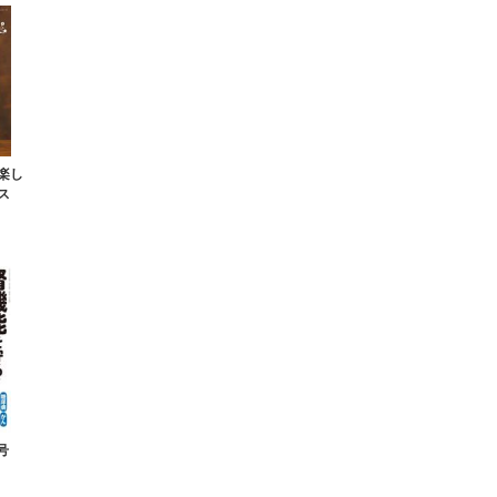
楽し
ス
号