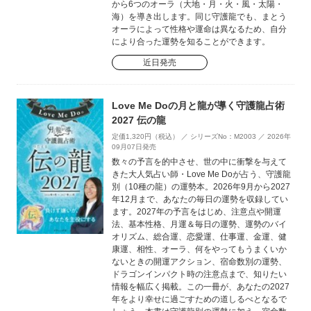
から6つのオーラ（大地・月・火・風・太陽・
海）を導き出します。同じ守護龍でも、まとう
オーラによって性格や運命は異なるため、自分
により合った運勢を知ることができます。
近日発売
Love Me Doの月と龍が導く守護龍占術
2027 伝の龍
定価1,320円（税込） ／ シリーズNo：M2003 ／ 2026年
09月07日発売
数々の予言を的中させ、世の中に衝撃を与えて
きた大人気占い師・Love Me Doが占う、守護龍
別（10種の龍）の運勢本。2026年9月から2027
年12月まで、あなたの毎日の運勢を収録してい
ます。2027年の予言をはじめ、注意点や開運
法、基本性格、月運＆毎日の運勢、運勢のバイ
オリズム、総合運、恋愛運、仕事運、金運、健
康運、相性、オーラ、何をやってもうまくいか
ないときの開運アクション、宿命数別の運勢、
ドラゴンインパクト時の注意点まで、知りたい
情報を幅広く掲載。この一冊が、あなたの2027
年をより幸せに過ごすための道しるべとなるで