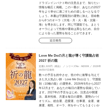
ドラゴンインパクト時の注意点まで、知りたい
情報を幅広く掲載。この一冊が、あなたの2027
年をより幸せに過ごすための道しるべとなるで
しょう。本書は守護龍別の運勢に加え、宿命数
から6つのオーラ（大地・月・火・風・太陽・
海）を導き出します。同じ守護龍でも、まとう
オーラによって性格や運命は異なるため、自分
により合った運勢を知ることができます。
近日発売
Love Me Doの月と龍が導く守護龍占術
2027 祈の龍
定価1,320円（税込） ／ シリーズNo：M2009 ／ 2026年
09月07日発売
数々の予言を的中させ、世の中に衝撃を与えて
きた大人気占い師・Love Me Doが占う、守護龍
別（10種の龍）の運勢本。2026年9月から2027
年12月まで、あなたの毎日の運勢を収録してい
ます。2027年の予言をはじめ、注意点や開運
法、基本性格、月運＆毎日の運勢、運勢のバイ
オリズム、総合運、恋愛運、仕事運、金運、健
康運、相性、オーラ、何をやってもうまくいか