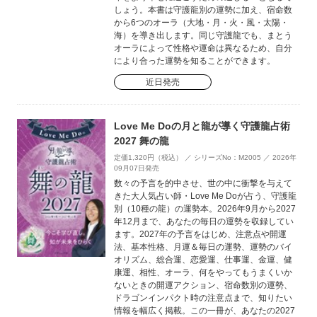
しょう。本書は守護龍別の運勢に加え、宿命数
から6つのオーラ（大地・月・火・風・太陽・
海）を導き出します。同じ守護龍でも、まとう
オーラによって性格や運命は異なるため、自分
により合った運勢を知ることができます。
近日発売
Love Me Doの月と龍が導く守護龍占術
2027 舞の龍
定価1,320円（税込） ／ シリーズNo：M2005 ／ 2026年
09月07日発売
数々の予言を的中させ、世の中に衝撃を与えて
きた大人気占い師・Love Me Doが占う、守護龍
別（10種の龍）の運勢本。2026年9月から2027
年12月まで、あなたの毎日の運勢を収録してい
ます。2027年の予言をはじめ、注意点や開運
法、基本性格、月運＆毎日の運勢、運勢のバイ
オリズム、総合運、恋愛運、仕事運、金運、健
康運、相性、オーラ、何をやってもうまくいか
ないときの開運アクション、宿命数別の運勢、
ドラゴンインパクト時の注意点まで、知りたい
情報を幅広く掲載。この一冊が、あなたの2027