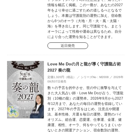
情報を幅広く掲載。この一冊が、あなたの2027
年をより幸せに過ごすための道しるべとなるで
しょう。本書は守護龍別の運勢に加え、宿命数
から6つのオーラ（大地・月・火・風・太陽・
海）を導き出します。同じ守護龍でも、まとう
オーラによって性格や運命は異なるため、自分
により合った運勢を知ることができます。
近日発売
Love Me Doの月と龍が導く守護龍占術
2027 奏の龍
定価1,320円（税込） ／ シリーズNo：M2008 ／ 2026年
09月07日発売
数々の予言を的中させ、世の中に衝撃を与えて
きた大人気占い師・Love Me Doが占う、守護龍
別（10種の龍）の運勢本。2026年9月から2027
年12月まで、あなたの毎日の運勢を収録してい
ます。2027年の予言をはじめ、注意点や開運
法、基本性格、月運＆毎日の運勢、運勢のバイ
オリズム、総合運、恋愛運、仕事運、金運、健
康運、相性、オーラ、何をやってもうまくいか
ないときの開運アクション、宿命数別の運勢、