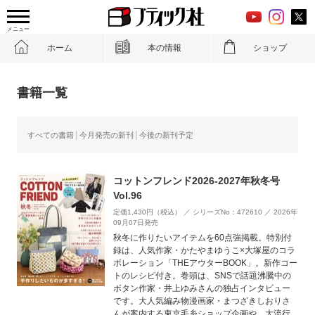
メニュー
ホーム
本の情報
ショップ
書籍一覧
すべての書籍
今月発売の新刊
今後の新刊予定
コットンフレンド2026-2027年秋冬号
Vol.96
定価1,430円（税込） ／ シリーズNo：472610 ／ 2026年
09月07日発売
秋冬に作りたいアイテムを60点強掲載。特別付
録は、人気作家・かたやまゆうこ×大塚屋のコラ
ボレーション「THEアウターBOOK」。新作コー
トのレシピ付き。巻頭は、SNSで話題沸騰中の
ボタン作家・井上ゆみさんの独占インタビュー
です。大人気編み物漫画家・まつざきしおりさ
んが案内する東京毛糸ショップ企画や、大流行