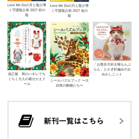
Love Me Doの月と龍が導
Love Me Doの月と龍が導
く守護龍占術 2027 祈の
く守護龍占術 2027 知の
龍
龍
「お散歩大好き猫もんぶ
らん」とかぎ針編みのお
改訂版 和のハギレでち
めかしニット
くちく大人の着せかえド
シールパズルブック 〜大
ール
自然の動物たち〜