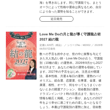
海）を導き出します。同じ守護龍でも、まとう
オーラによって性格や運命は異なるため、自分
により合った運勢を知ることができます。
近日発売
Love Me Doの月と龍が導く守護龍占術
2027 結の龍
定価1,320円（税込） ／ シリーズNo：M2002 ／ 2026年
09月07日発売
数々の予言を的中させ、世の中に衝撃を与えて
きた大人気占い師・Love Me Doが占う、守護龍
別（10種の龍）の運勢本。2026年9月から2027
年12月まで、あなたの毎日の運勢を収録してい
ます。2027年の予言をはじめ、注意点や開運
法、基本性格、月運＆毎日の運勢、運勢のバイ
オリズム、総合運、恋愛運、仕事運、金運、健
康運、相性、オーラ、何をやってもうまくいか
ないときの開運アクション、宿命数別の運勢、
ドラゴンインパクト時の注意点まで、知りたい
情報を幅広く掲載。この一冊が、あなたの2027
年をより幸せに過ごすための道しるべとなるで
しょう。本書は守護龍別の運勢に加え、宿命数