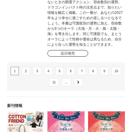
ないときの開運アクション、宿命数別の運勢、
ドラゴンインパクト時の注意点まで、知りたい
情報を幅広く掲載。この一冊が、あなたの2027
年をより幸せに過ごすための道しるべとなるで
しょう。本書は守護龍別の運勢に加え、宿命数
から6つのオーラ（大地・月・火・風・太陽・
海）を導き出します。同じ守護龍でも、まとう
オーラによって性格や運命は異なるため、自分
により合った運勢を知ることができます。
近日発売
1
2
3
4
5
6
7
8
9
10
11
...
新刊情報