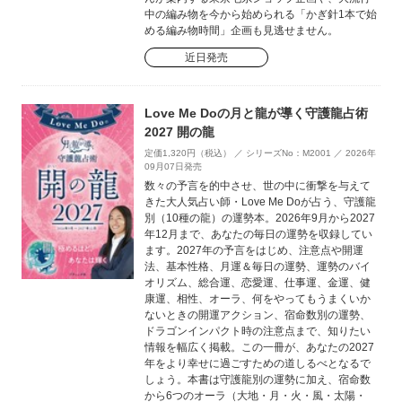
中の編み物を今から始められる「かぎ針1本で始
める編み物時間」企画も見逃せません。
近日発売
Love Me Doの月と龍が導く守護龍占術
2027 開の龍
定価1,320円（税込） ／ シリーズNo：M2001 ／ 2026年
09月07日発売
数々の予言を的中させ、世の中に衝撃を与えて
きた大人気占い師・Love Me Doが占う、守護龍
別（10種の龍）の運勢本。2026年9月から2027
年12月まで、あなたの毎日の運勢を収録してい
ます。2027年の予言をはじめ、注意点や開運
法、基本性格、月運＆毎日の運勢、運勢のバイ
オリズム、総合運、恋愛運、仕事運、金運、健
康運、相性、オーラ、何をやってもうまくいか
ないときの開運アクション、宿命数別の運勢、
ドラゴンインパクト時の注意点まで、知りたい
情報を幅広く掲載。この一冊が、あなたの2027
年をより幸せに過ごすための道しるべとなるで
しょう。本書は守護龍別の運勢に加え、宿命数
から6つのオーラ（大地・月・火・風・太陽・