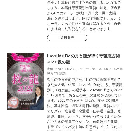
年をより幸せに過ごすための道しるべとなるで
しょう。本書は守護龍別の運勢に加え、宿命数
から6つのオーラ（大地・月・火・風・太陽・
海）を導き出します。同じ守護龍でも、まとう
オーラによって性格や運命は異なるため、自分
により合った運勢を知ることができます。
近日発売
Love Me Doの月と龍が導く守護龍占術
2027 救の龍
定価1,320円（税込） ／ シリーズNo：M2006 ／ 2026年
09月07日発売
数々の予言を的中させ、世の中に衝撃を与えて
きた大人気占い師・Love Me Doが占う、守護龍
別（10種の龍）の運勢本。2026年9月から2027
年12月まで、あなたの毎日の運勢を収録してい
ます。2027年の予言をはじめ、注意点や開運
法、基本性格、月運＆毎日の運勢、運勢のバイ
オリズム、総合運、恋愛運、仕事運、金運、健
康運、相性、オーラ、何をやってもうまくいか
ないときの開運アクション、宿命数別の運勢、
ドラゴンインパクト時の注意点まで、知りたい