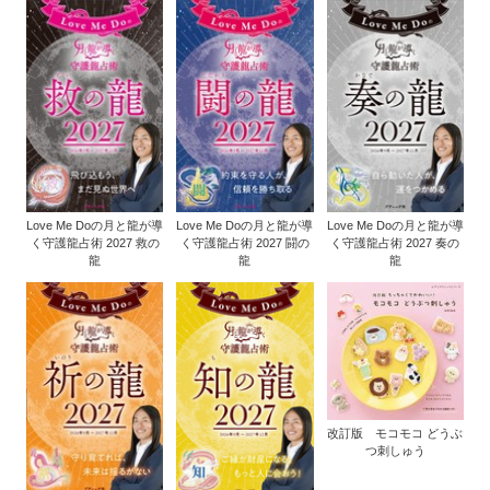
Love Me Doの月と龍が導
Love Me Doの月と龍が導
Love Me Doの月と龍が導
く守護龍占術 2027 救の
く守護龍占術 2027 闘の
く守護龍占術 2027 奏の
龍
龍
龍
改訂版 モコモコ どうぶ
つ刺しゅう