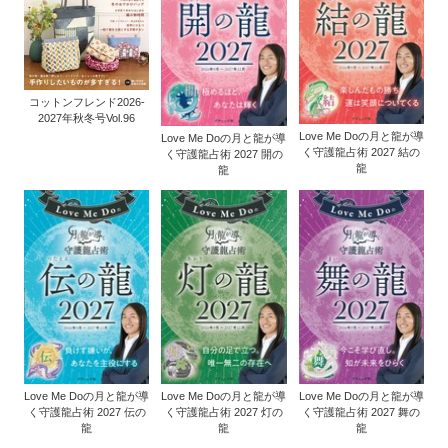
コットンフレンド2026-
2027年秋冬号Vol.96
Love Me Doの月と龍が導
Love Me Doの月と龍が導
く守護龍占術 2027 結の
く守護龍占術 2027 開の
龍
龍
Love Me Doの月と龍が導
Love Me Doの月と龍が導
Love Me Doの月と龍が導
く守護龍占術 2027 伝の
く守護龍占術 2027 灯の
く守護龍占術 2027 舞の
龍
龍
龍