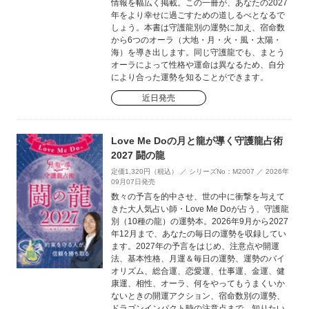
情報を幅広く掲載。この一冊が、あなたの2027
年をより幸せに過ごすための道しるべとなるで
しょう。本書は守護龍別の運勢に加え、宿命数
から6つのオーラ（大地・月・火・風・太陽・
海）を導き出します。同じ守護龍でも、まとう
オーラによって性格や運命は異なるため、自分
により合った運勢を知ることができます。
近日発売
Love Me Doの月と龍が導く守護龍占術
2027 闘の龍
定価1,320円（税込） ／ シリーズNo：M2007 ／ 2026年
09月07日発売
数々の予言を的中させ、世の中に衝撃を与えて
きた大人気占い師・Love Me Doが占う、守護龍
別（10種の龍）の運勢本。2026年9月から2027
年12月まで、あなたの毎日の運勢を収録してい
ます。2027年の予言をはじめ、注意点や開運
法、基本性格、月運＆毎日の運勢、運勢のバイ
オリズム、総合運、恋愛運、仕事運、金運、健
康運、相性、オーラ、何をやってもうまくいか
ないときの開運アクション、宿命数別の運勢、
ドラゴンインパクト時の注意点まで、知りたい