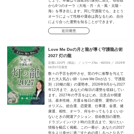
しょう。本書は守護龍別の運勢に加え、宿命数
から6つのオーラ（大地・月・火・風・太陽・
海）を導き出します。同じ守護龍でも、まとう
オーラによって性格や運命は異なるため、自分
により合った運勢を知ることができます。
近日発売
Love Me Doの月と龍が導く守護龍占術
2027 灯の龍
定価1,320円（税込） ／ シリーズNo：M2004 ／ 2026年
09月07日発売
数々の予言を的中させ、世の中に衝撃を与えて
きた大人気占い師・Love Me Doが占う、守護龍
別（10種の龍）の運勢本。2026年9月から2027
年12月まで、あなたの毎日の運勢を収録してい
ます。2027年の予言をはじめ、注意点や開運
法、基本性格、月運＆毎日の運勢、運勢のバイ
オリズム、総合運、恋愛運、仕事運、金運、健
康運、相性、オーラ、何をやってもうまくいか
ないときの開運アクション、宿命数別の運勢、
ドラゴンインパクト時の注意点まで、知りたい
情報を幅広く掲載。この一冊が、あなたの2027
年をより幸せに過ごすための道しるべとなるで