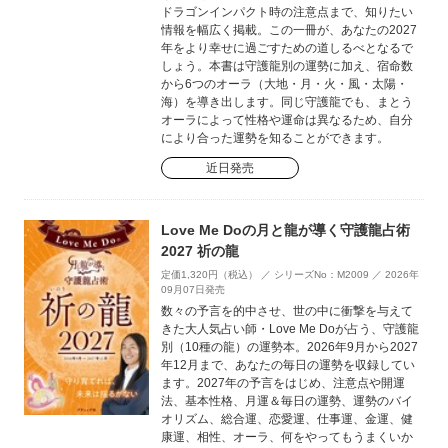
ドラゴンインパクト時の注意点まで、知りたい
情報を幅広く掲載。この一冊が、あなたの2027
年をより幸せに過ごすための道しるべとなるで
しょう。本書は守護龍別の運勢に加え、宿命数
から6つのオーラ（大地・月・火・風・太陽・
海）を導き出します。同じ守護龍でも、まとう
オーラによって性格や運命は異なるため、自分
により合った運勢を知ることができます。
近日発売
Love Me Doの月と龍が導く守護龍占術
2027 祈の龍
定価1,320円（税込） ／ シリーズNo：M2009 ／ 2026年
09月07日発売
数々の予言を的中させ、世の中に衝撃を与えて
きた大人気占い師・Love Me Doが占う、守護龍
別（10種の龍）の運勢本。2026年9月から2027
年12月まで、あなたの毎日の運勢を収録してい
ます。2027年の予言をはじめ、注意点や開運
法、基本性格、月運＆毎日の運勢、運勢のバイ
オリズム、総合運、恋愛運、仕事運、金運、健
康運、相性、オーラ、何をやってもうまくいか