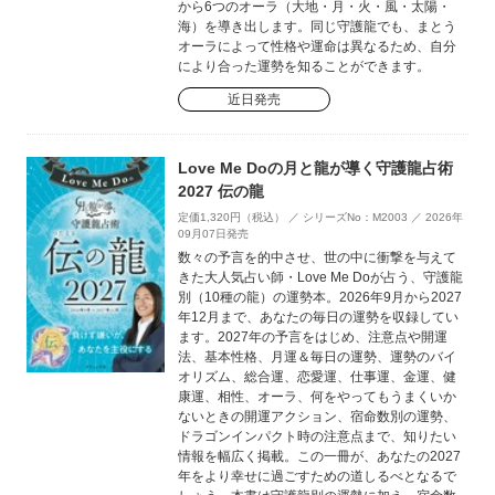
から6つのオーラ（大地・月・火・風・太陽・
海）を導き出します。同じ守護龍でも、まとう
オーラによって性格や運命は異なるため、自分
により合った運勢を知ることができます。
近日発売
Love Me Doの月と龍が導く守護龍占術
2027 伝の龍
定価1,320円（税込） ／ シリーズNo：M2003 ／ 2026年
09月07日発売
数々の予言を的中させ、世の中に衝撃を与えて
きた大人気占い師・Love Me Doが占う、守護龍
別（10種の龍）の運勢本。2026年9月から2027
年12月まで、あなたの毎日の運勢を収録してい
ます。2027年の予言をはじめ、注意点や開運
法、基本性格、月運＆毎日の運勢、運勢のバイ
オリズム、総合運、恋愛運、仕事運、金運、健
康運、相性、オーラ、何をやってもうまくいか
ないときの開運アクション、宿命数別の運勢、
ドラゴンインパクト時の注意点まで、知りたい
情報を幅広く掲載。この一冊が、あなたの2027
年をより幸せに過ごすための道しるべとなるで