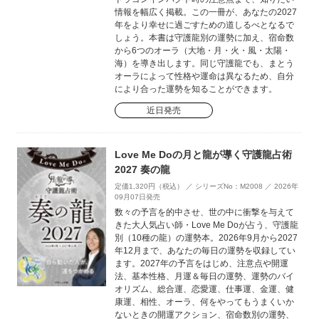
情報を幅広く掲載。この一冊が、あなたの2027
年をより幸せに過ごすための道しるべとなるで
しょう。本書は守護龍別の運勢に加え、宿命数
から6つのオーラ（大地・月・火・風・太陽・
海）を導き出します。同じ守護龍でも、まとう
オーラによって性格や運命は異なるため、自分
により合った運勢を知ることができます。
近日発売
Love Me Doの月と龍が導く守護龍占術
2027 奏の龍
定価1,320円（税込） ／ シリーズNo：M2008 ／ 2026年
09月07日発売
数々の予言を的中させ、世の中に衝撃を与えて
きた大人気占い師・Love Me Doが占う、守護龍
別（10種の龍）の運勢本。2026年9月から2027
年12月まで、あなたの毎日の運勢を収録してい
ます。2027年の予言をはじめ、注意点や開運
法、基本性格、月運＆毎日の運勢、運勢のバイ
オリズム、総合運、恋愛運、仕事運、金運、健
康運、相性、オーラ、何をやってもうまくいか
ないときの開運アクション、宿命数別の運勢、