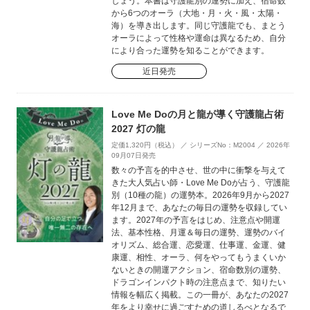
しょう。本書は守護龍別の運勢に加え、宿命数
から6つのオーラ（大地・月・火・風・太陽・
海）を導き出します。同じ守護龍でも、まとう
オーラによって性格や運命は異なるため、自分
により合った運勢を知ることができます。
近日発売
Love Me Doの月と龍が導く守護龍占術
2027 灯の龍
定価1,320円（税込） ／ シリーズNo：M2004 ／ 2026年
09月07日発売
数々の予言を的中させ、世の中に衝撃を与えて
きた大人気占い師・Love Me Doが占う、守護龍
別（10種の龍）の運勢本。2026年9月から2027
年12月まで、あなたの毎日の運勢を収録してい
ます。2027年の予言をはじめ、注意点や開運
法、基本性格、月運＆毎日の運勢、運勢のバイ
オリズム、総合運、恋愛運、仕事運、金運、健
康運、相性、オーラ、何をやってもうまくいか
ないときの開運アクション、宿命数別の運勢、
ドラゴンインパクト時の注意点まで、知りたい
情報を幅広く掲載。この一冊が、あなたの2027
年をより幸せに過ごすための道しるべとなるで