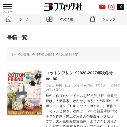
メニュー
ホーム
本の情報
ショップ
書籍一覧
すべての書籍
今月発売の新刊
今後の新刊予定
コットンフレンド2026-2027年秋冬号
Vol.96
定価1,430円（税込） ／ シリーズNo：472610 ／ 2026年
09月07日発売
秋冬に作りたいアイテムを60点強掲載。特別付
録は、人気作家・かたやまゆうこ×大塚屋のコラ
ボレーション「THEアウターBOOK」。新作コー
トのレシピ付き。巻頭は、SNSで話題沸騰中の
ボタン作家・井上ゆみさんの独占インタビュー
です。大人気編み物漫画家・まつざきしおりさ
んが案内する東京毛糸ショップ企画や、大流行