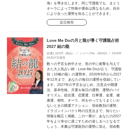
海）を導き出します。同じ守護龍でも、まとう
オーラによって性格や運命は異なるため、自分
により合った運勢を知ることができます。
近日発売
Love Me Doの月と龍が導く守護龍占術
2027 結の龍
定価1,320円（税込） ／ シリーズNo：M2002 ／ 2026年
09月07日発売
数々の予言を的中させ、世の中に衝撃を与えて
きた大人気占い師・Love Me Doが占う、守護龍
別（10種の龍）の運勢本。2026年9月から2027
年12月まで、あなたの毎日の運勢を収録してい
ます。2027年の予言をはじめ、注意点や開運
法、基本性格、月運＆毎日の運勢、運勢のバイ
オリズム、総合運、恋愛運、仕事運、金運、健
康運、相性、オーラ、何をやってもうまくいか
ないときの開運アクション、宿命数別の運勢、
ドラゴンインパクト時の注意点まで、知りたい
情報を幅広く掲載。この一冊が、あなたの2027
年をより幸せに過ごすための道しるべとなるで
しょう。本書は守護龍別の運勢に加え、宿命数