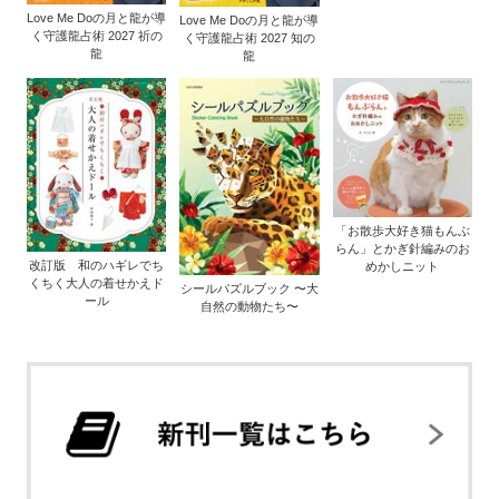
Love Me Doの月と龍が導
Love Me Doの月と龍が導
く守護龍占術 2027 祈の
く守護龍占術 2027 知の
龍
龍
「お散歩大好き猫もんぶ
らん」とかぎ針編みのお
改訂版 和のハギレでち
めかしニット
くちく大人の着せかえド
シールパズルブック 〜大
ール
自然の動物たち〜