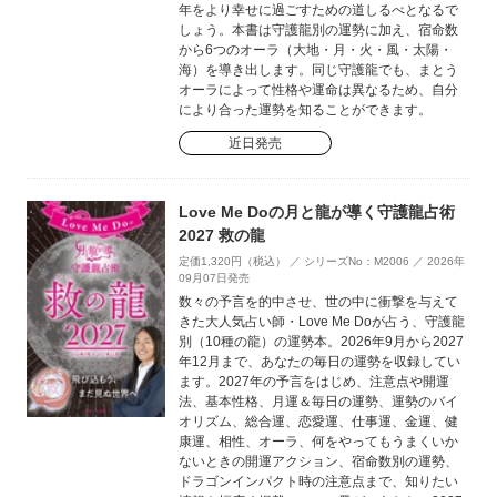
年をより幸せに過ごすための道しるべとなるで
しょう。本書は守護龍別の運勢に加え、宿命数
から6つのオーラ（大地・月・火・風・太陽・
海）を導き出します。同じ守護龍でも、まとう
オーラによって性格や運命は異なるため、自分
により合った運勢を知ることができます。
近日発売
Love Me Doの月と龍が導く守護龍占術
2027 救の龍
定価1,320円（税込） ／ シリーズNo：M2006 ／ 2026年
09月07日発売
数々の予言を的中させ、世の中に衝撃を与えて
きた大人気占い師・Love Me Doが占う、守護龍
別（10種の龍）の運勢本。2026年9月から2027
年12月まで、あなたの毎日の運勢を収録してい
ます。2027年の予言をはじめ、注意点や開運
法、基本性格、月運＆毎日の運勢、運勢のバイ
オリズム、総合運、恋愛運、仕事運、金運、健
康運、相性、オーラ、何をやってもうまくいか
ないときの開運アクション、宿命数別の運勢、
ドラゴンインパクト時の注意点まで、知りたい