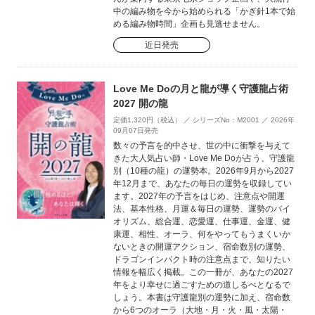
中の編み物を今から始められる「かぎ針1本で始
める編み物時間」企画も見逃せません。
近日発売
Love Me Doの月と龍が導く守護龍占術
2027 開の龍
定価1,320円（税込） ／ シリーズNo：M2001 ／ 2026年
09月07日発売
数々の予言を的中させ、世の中に衝撃を与えて
きた大人気占い師・Love Me Doが占う、守護龍
別（10種の龍）の運勢本。2026年9月から2027
年12月まで、あなたの毎日の運勢を収録してい
ます。2027年の予言をはじめ、注意点や開運
法、基本性格、月運＆毎日の運勢、運勢のバイ
オリズム、総合運、恋愛運、仕事運、金運、健
康運、相性、オーラ、何をやってもうまくいか
ないときの開運アクション、宿命数別の運勢、
ドラゴンインパクト時の注意点まで、知りたい
情報を幅広く掲載。この一冊が、あなたの2027
年をより幸せに過ごすための道しるべとなるで
しょう。本書は守護龍別の運勢に加え、宿命数
から6つのオーラ（大地・月・火・風・太陽・