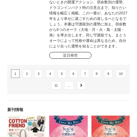
ないときの開運アクション、宿命数別の運勢、
ドラゴンインパクト時の注意点まで、知りたい
情報を幅広く掲載。この一冊が、あなたの2027
年をより幸せに過ごすための道しるべとなるで
しょう。本書は守護龍別の運勢に加え、宿命数
から6つのオーラ（大地・月・火・風・太陽・
海）を導き出します。同じ守護龍でも、まとう
オーラによって性格や運命は異なるため、自分
により合った運勢を知ることができます。
近日発売
1
2
3
4
5
6
7
8
9
10
11
...
新刊情報