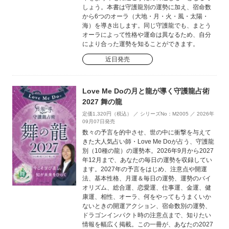
しょう。本書は守護龍別の運勢に加え、宿命数
から6つのオーラ（大地・月・火・風・太陽・
海）を導き出します。同じ守護龍でも、まとう
オーラによって性格や運命は異なるため、自分
により合った運勢を知ることができます。
近日発売
Love Me Doの月と龍が導く守護龍占術
2027 舞の龍
定価1,320円（税込） ／ シリーズNo：M2005 ／ 2026年
09月07日発売
数々の予言を的中させ、世の中に衝撃を与えて
きた大人気占い師・Love Me Doが占う、守護龍
別（10種の龍）の運勢本。2026年9月から2027
年12月まで、あなたの毎日の運勢を収録してい
ます。2027年の予言をはじめ、注意点や開運
法、基本性格、月運＆毎日の運勢、運勢のバイ
オリズム、総合運、恋愛運、仕事運、金運、健
康運、相性、オーラ、何をやってもうまくいか
ないときの開運アクション、宿命数別の運勢、
ドラゴンインパクト時の注意点まで、知りたい
情報を幅広く掲載。この一冊が、あなたの2027