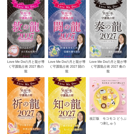
Love Me Doの月と龍が導
Love Me Doの月と龍が導
Love Me Doの月と龍が導
く守護龍占術 2027 救の
く守護龍占術 2027 闘の
く守護龍占術 2027 奏の
龍
龍
龍
改訂版 モコモコ どうぶ
つ刺しゅう