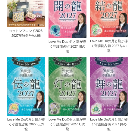
コットンフレンド2026-
2027年秋冬号Vol.96
Love Me Doの月と龍が導
Love Me Doの月と龍が導
く守護龍占術 2027 結の
く守護龍占術 2027 開の
龍
龍
Love Me Doの月と龍が導
Love Me Doの月と龍が導
Love Me Doの月と龍が導
く守護龍占術 2027 伝の
く守護龍占術 2027 灯の
く守護龍占術 2027 舞の
龍
龍
龍