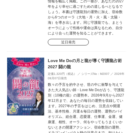
情報を幅広く掲載。この一冊が、あなたの2027
年をより幸せに過ごすための道しるべとなるで
しょう。本書は守護龍別の運勢に加え、宿命数
から6つのオーラ（大地・月・火・風・太陽・
海）を導き出します。同じ守護龍でも、まとう
オーラによって性格や運命は異なるため、自分
により合った運勢を知ることができます。
近日発売
Love Me Doの月と龍が導く守護龍占術
2027 闘の龍
定価1,320円（税込） ／ シリーズNo：M2007 ／ 2026年
09月07日発売
数々の予言を的中させ、世の中に衝撃を与えて
きた大人気占い師・Love Me Doが占う、守護龍
別（10種の龍）の運勢本。2026年9月から2027
年12月まで、あなたの毎日の運勢を収録してい
ます。2027年の予言をはじめ、注意点や開運
法、基本性格、月運＆毎日の運勢、運勢のバイ
オリズム、総合運、恋愛運、仕事運、金運、健
康運、相性、オーラ、何をやってもうまくいか
ないときの開運アクション、宿命数別の運勢、
ドラゴンインパクト時の注意点まで、知りたい