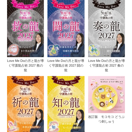
Love Me Doの月と龍が導
Love Me Doの月と龍が導
Love Me Doの月と龍が導
く守護龍占術 2027 救の
く守護龍占術 2027 闘の
く守護龍占術 2027 奏の
龍
龍
龍
改訂版 モコモコ どうぶ
つ刺しゅう