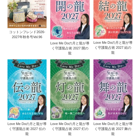
コットンフレンド2026-
2027年秋冬号Vol.96
Love Me Doの月と龍が導
Love Me Doの月と龍が導
く守護龍占術 2027 結の
く守護龍占術 2027 開の
龍
龍
Love Me Doの月と龍が導
Love Me Doの月と龍が導
Love Me Doの月と龍が導
く守護龍占術 2027 伝の
く守護龍占術 2027 灯の
く守護龍占術 2027 舞の
龍
龍
龍