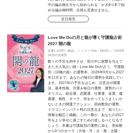
中の編み物を今から始められる「かぎ針1本で始
める編み物時間」企画も見逃せません。
近日発売
Love Me Doの月と龍が導く守護龍占術
2027 開の龍
定価1,320円（税込） ／ シリーズNo：M2001 ／ 2026年
09月07日発売
数々の予言を的中させ、世の中に衝撃を与えて
きた大人気占い師・Love Me Doが占う、守護龍
別（10種の龍）の運勢本。2026年9月から2027
年12月まで、あなたの毎日の運勢を収録してい
ます。2027年の予言をはじめ、注意点や開運
法、基本性格、月運＆毎日の運勢、運勢のバイ
オリズム、総合運、恋愛運、仕事運、金運、健
康運、相性、オーラ、何をやってもうまくいか
ないときの開運アクション、宿命数別の運勢、
ドラゴンインパクト時の注意点まで、知りたい
情報を幅広く掲載。この一冊が、あなたの2027
年をより幸せに過ごすための道しるべとなるで
しょう。本書は守護龍別の運勢に加え、宿命数
から6つのオーラ（大地・月・火・風・太陽・