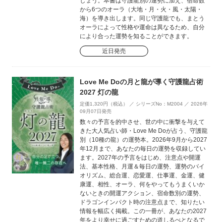
しょう。本書は守護龍別の運勢に加え、宿命数
から6つのオーラ（大地・月・火・風・太陽・
海）を導き出します。同じ守護龍でも、まとう
オーラによって性格や運命は異なるため、自分
により合った運勢を知ることができます。
近日発売
Love Me Doの月と龍が導く守護龍占術
2027 灯の龍
定価1,320円（税込） ／ シリーズNo：M2004 ／ 2026年
09月07日発売
数々の予言を的中させ、世の中に衝撃を与えて
きた大人気占い師・Love Me Doが占う、守護龍
別（10種の龍）の運勢本。2026年9月から2027
年12月まで、あなたの毎日の運勢を収録してい
ます。2027年の予言をはじめ、注意点や開運
法、基本性格、月運＆毎日の運勢、運勢のバイ
オリズム、総合運、恋愛運、仕事運、金運、健
康運、相性、オーラ、何をやってもうまくいか
ないときの開運アクション、宿命数別の運勢、
ドラゴンインパクト時の注意点まで、知りたい
情報を幅広く掲載。この一冊が、あなたの2027
年をより幸せに過ごすための道しるべとなるで