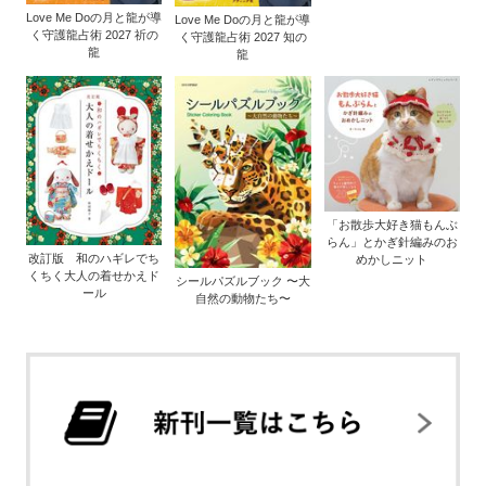
Love Me Doの月と龍が導
Love Me Doの月と龍が導
く守護龍占術 2027 祈の
く守護龍占術 2027 知の
龍
龍
「お散歩大好き猫もんぶ
らん」とかぎ針編みのお
改訂版 和のハギレでち
めかしニット
くちく大人の着せかえド
シールパズルブック 〜大
ール
自然の動物たち〜