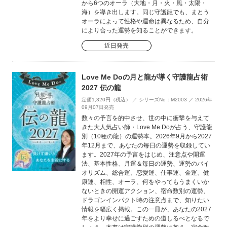
から6つのオーラ（大地・月・火・風・太陽・
海）を導き出します。同じ守護龍でも、まとう
オーラによって性格や運命は異なるため、自分
により合った運勢を知ることができます。
近日発売
Love Me Doの月と龍が導く守護龍占術
2027 伝の龍
定価1,320円（税込） ／ シリーズNo：M2003 ／ 2026年
09月07日発売
数々の予言を的中させ、世の中に衝撃を与えて
きた大人気占い師・Love Me Doが占う、守護龍
別（10種の龍）の運勢本。2026年9月から2027
年12月まで、あなたの毎日の運勢を収録してい
ます。2027年の予言をはじめ、注意点や開運
法、基本性格、月運＆毎日の運勢、運勢のバイ
オリズム、総合運、恋愛運、仕事運、金運、健
康運、相性、オーラ、何をやってもうまくいか
ないときの開運アクション、宿命数別の運勢、
ドラゴンインパクト時の注意点まで、知りたい
情報を幅広く掲載。この一冊が、あなたの2027
年をより幸せに過ごすための道しるべとなるで