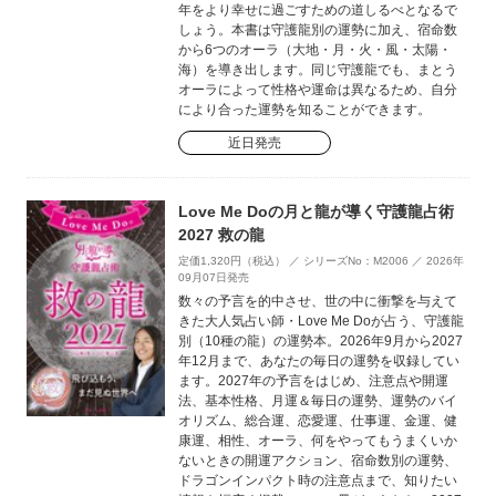
年をより幸せに過ごすための道しるべとなるで
しょう。本書は守護龍別の運勢に加え、宿命数
から6つのオーラ（大地・月・火・風・太陽・
海）を導き出します。同じ守護龍でも、まとう
オーラによって性格や運命は異なるため、自分
により合った運勢を知ることができます。
近日発売
Love Me Doの月と龍が導く守護龍占術
2027 救の龍
定価1,320円（税込） ／ シリーズNo：M2006 ／ 2026年
09月07日発売
数々の予言を的中させ、世の中に衝撃を与えて
きた大人気占い師・Love Me Doが占う、守護龍
別（10種の龍）の運勢本。2026年9月から2027
年12月まで、あなたの毎日の運勢を収録してい
ます。2027年の予言をはじめ、注意点や開運
法、基本性格、月運＆毎日の運勢、運勢のバイ
オリズム、総合運、恋愛運、仕事運、金運、健
康運、相性、オーラ、何をやってもうまくいか
ないときの開運アクション、宿命数別の運勢、
ドラゴンインパクト時の注意点まで、知りたい