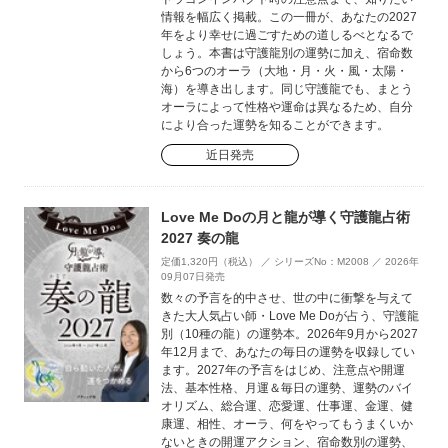
情報を幅広く掲載。この一冊が、あなたの2027
年をより幸せに過ごすための道しるべとなるで
しょう。本書は守護龍別の運勢に加え、宿命数
から6つのオーラ（大地・月・火・風・太陽・
海）を導き出します。同じ守護龍でも、まとう
オーラによって性格や運命は異なるため、自分
により合った運勢を知ることができます。
近日発売
Love Me Doの月と龍が導く守護龍占術
2027 奏の龍
定価1,320円（税込） ／ シリーズNo：M2008 ／ 2026年
09月07日発売
数々の予言を的中させ、世の中に衝撃を与えて
きた大人気占い師・Love Me Doが占う、守護龍
別（10種の龍）の運勢本。2026年9月から2027
年12月まで、あなたの毎日の運勢を収録してい
ます。2027年の予言をはじめ、注意点や開運
法、基本性格、月運＆毎日の運勢、運勢のバイ
オリズム、総合運、恋愛運、仕事運、金運、健
康運、相性、オーラ、何をやってもうまくいか
ないときの開運アクション、宿命数別の運勢、