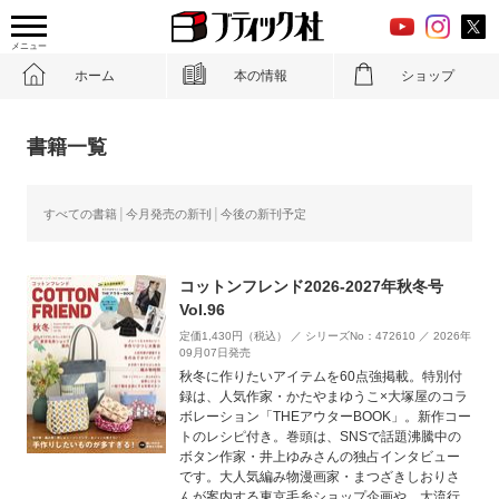
メニュー
ホーム
本の情報
ショップ
書籍一覧
すべての書籍
今月発売の新刊
今後の新刊予定
コットンフレンド2026-2027年秋冬号
Vol.96
定価1,430円（税込） ／ シリーズNo：472610 ／ 2026年
09月07日発売
秋冬に作りたいアイテムを60点強掲載。特別付
録は、人気作家・かたやまゆうこ×大塚屋のコラ
ボレーション「THEアウターBOOK」。新作コー
トのレシピ付き。巻頭は、SNSで話題沸騰中の
ボタン作家・井上ゆみさんの独占インタビュー
です。大人気編み物漫画家・まつざきしおりさ
んが案内する東京毛糸ショップ企画や、大流行