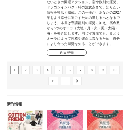
ないときの開運アクション、宿命数別の運勢、
ドラゴンインパクト時の注意点まで、知りたい
情報を幅広く掲載。この一冊が、あなたの2027
年をより幸せに過ごすための道しるべとなるで
しょう。本書は守護龍別の運勢に加え、宿命数
から6つのオーラ（大地・月・火・風・太陽・
海）を導き出します。同じ守護龍でも、まとう
オーラによって性格や運命は異なるため、自分
により合った運勢を知ることができます。
近日発売
1
2
3
4
5
6
7
8
9
10
11
...
新刊情報