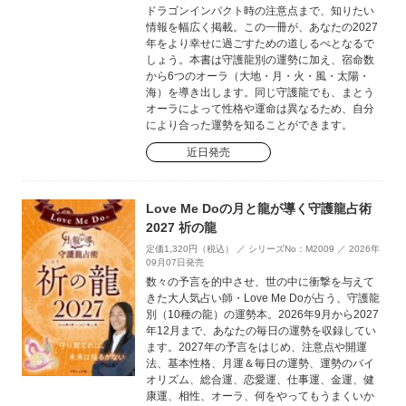
ドラゴンインパクト時の注意点まで、知りたい
情報を幅広く掲載。この一冊が、あなたの2027
年をより幸せに過ごすための道しるべとなるで
しょう。本書は守護龍別の運勢に加え、宿命数
から6つのオーラ（大地・月・火・風・太陽・
海）を導き出します。同じ守護龍でも、まとう
オーラによって性格や運命は異なるため、自分
により合った運勢を知ることができます。
近日発売
Love Me Doの月と龍が導く守護龍占術
2027 祈の龍
定価1,320円（税込） ／ シリーズNo：M2009 ／ 2026年
09月07日発売
数々の予言を的中させ、世の中に衝撃を与えて
きた大人気占い師・Love Me Doが占う、守護龍
別（10種の龍）の運勢本。2026年9月から2027
年12月まで、あなたの毎日の運勢を収録してい
ます。2027年の予言をはじめ、注意点や開運
法、基本性格、月運＆毎日の運勢、運勢のバイ
オリズム、総合運、恋愛運、仕事運、金運、健
康運、相性、オーラ、何をやってもうまくいか