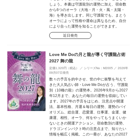
しょう。本書は守護龍別の運勢に加え、宿命数
から6つのオーラ（大地・月・火・風・太陽・
海）を導き出します。同じ守護龍でも、まとう
オーラによって性格や運命は異なるため、自分
により合った運勢を知ることができます。
近日発売
Love Me Doの月と龍が導く守護龍占術
2027 舞の龍
定価1,320円（税込） ／ シリーズNo：M2005 ／ 2026年
09月07日発売
数々の予言を的中させ、世の中に衝撃を与えて
きた大人気占い師・Love Me Doが占う、守護龍
別（10種の龍）の運勢本。2026年9月から2027
年12月まで、あなたの毎日の運勢を収録してい
ます。2027年の予言をはじめ、注意点や開運
法、基本性格、月運＆毎日の運勢、運勢のバイ
オリズム、総合運、恋愛運、仕事運、金運、健
康運、相性、オーラ、何をやってもうまくいか
ないときの開運アクション、宿命数別の運勢、
ドラゴンインパクト時の注意点まで、知りたい
情報を幅広く掲載。この一冊が、あなたの2027