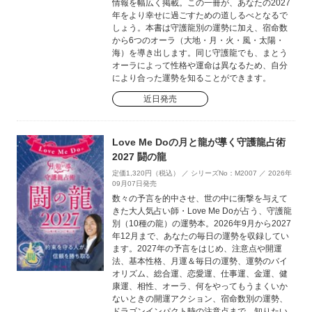
情報を幅広く掲載。この一冊が、あなたの2027
年をより幸せに過ごすための道しるべとなるで
しょう。本書は守護龍別の運勢に加え、宿命数
から6つのオーラ（大地・月・火・風・太陽・
海）を導き出します。同じ守護龍でも、まとう
オーラによって性格や運命は異なるため、自分
により合った運勢を知ることができます。
近日発売
Love Me Doの月と龍が導く守護龍占術
2027 闘の龍
定価1,320円（税込） ／ シリーズNo：M2007 ／ 2026年
09月07日発売
数々の予言を的中させ、世の中に衝撃を与えて
きた大人気占い師・Love Me Doが占う、守護龍
別（10種の龍）の運勢本。2026年9月から2027
年12月まで、あなたの毎日の運勢を収録してい
ます。2027年の予言をはじめ、注意点や開運
法、基本性格、月運＆毎日の運勢、運勢のバイ
オリズム、総合運、恋愛運、仕事運、金運、健
康運、相性、オーラ、何をやってもうまくいか
ないときの開運アクション、宿命数別の運勢、
ドラゴンインパクト時の注意点まで、知りたい