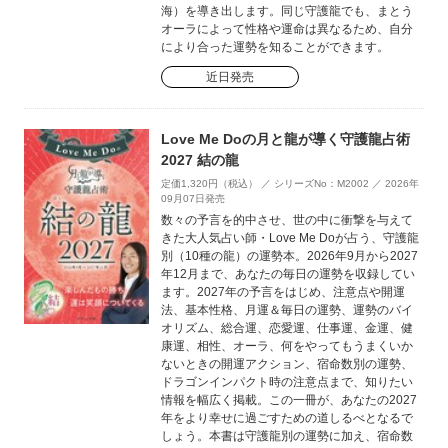
海）を導き出します。同じ守護龍でも、まとう
オーラによって性格や運命は異なるため、自分
により合った運勢を知ることができます。
近日発売
Love Me Doの月と龍が導く守護龍占術
2027 結の龍
定価1,320円（税込） ／ シリーズNo：M2002 ／ 2026年
09月07日発売
数々の予言を的中させ、世の中に衝撃を与えて
きた大人気占い師・Love Me Doが占う、守護龍
別（10種の龍）の運勢本。2026年9月から2027
年12月まで、あなたの毎日の運勢を収録してい
ます。2027年の予言をはじめ、注意点や開運
法、基本性格、月運＆毎日の運勢、運勢のバイ
オリズム、総合運、恋愛運、仕事運、金運、健
康運、相性、オーラ、何をやってもうまくいか
ないときの開運アクション、宿命数別の運勢、
ドラゴンインパクト時の注意点まで、知りたい
情報を幅広く掲載。この一冊が、あなたの2027
年をより幸せに過ごすための道しるべとなるで
しょう。本書は守護龍別の運勢に加え、宿命数