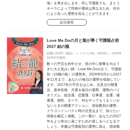
海）を導き出します。同じ守護龍でも、まとう
オーラによって性格や運命は異なるため、自分
により合った運勢を知ることができます。
近日発売
Love Me Doの月と龍が導く守護龍占術
2027 結の龍
定価1,320円（税込） ／ シリーズNo：M2002 ／ 2026年
09月07日発売
数々の予言を的中させ、世の中に衝撃を与えて
きた大人気占い師・Love Me Doが占う、守護龍
別（10種の龍）の運勢本。2026年9月から2027
年12月まで、あなたの毎日の運勢を収録してい
ます。2027年の予言をはじめ、注意点や開運
法、基本性格、月運＆毎日の運勢、運勢のバイ
オリズム、総合運、恋愛運、仕事運、金運、健
康運、相性、オーラ、何をやってもうまくいか
ないときの開運アクション、宿命数別の運勢、
ドラゴンインパクト時の注意点まで、知りたい
情報を幅広く掲載。この一冊が、あなたの2027
年をより幸せに過ごすための道しるべとなるで
しょう。本書は守護龍別の運勢に加え、宿命数