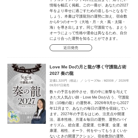
情報を幅広く掲載。この一冊が、あなたの2027
年をより幸せに過ごすための道しるべとなるで
しょう。本書は守護龍別の運勢に加え、宿命数
から6つのオーラ（大地・月・火・風・太陽・
海）を導き出します。同じ守護龍でも、まとう
オーラによって性格や運命は異なるため、自分
により合った運勢を知ることができます。
近日発売
Love Me Doの月と龍が導く守護龍占術
2027 奏の龍
定価1,320円（税込） ／ シリーズNo：M2008 ／ 2026年
09月07日発売
数々の予言を的中させ、世の中に衝撃を与えて
きた大人気占い師・Love Me Doが占う、守護龍
別（10種の龍）の運勢本。2026年9月から2027
年12月まで、あなたの毎日の運勢を収録してい
ます。2027年の予言をはじめ、注意点や開運
法、基本性格、月運＆毎日の運勢、運勢のバイ
オリズム、総合運、恋愛運、仕事運、金運、健
康運、相性、オーラ、何をやってもうまくいか
ないときの開運アクション、宿命数別の運勢、