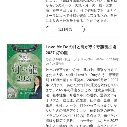
しょう。本書は守護龍別の運勢に加え、宿命数
から6つのオーラ（大地・月・火・風・太陽・
海）を導き出します。同じ守護龍でも、まとう
オーラによって性格や運命は異なるため、自分
により合った運勢を知ることができます。
近日発売
Love Me Doの月と龍が導く守護龍占術
2027 灯の龍
定価1,320円（税込） ／ シリーズNo：M2004 ／ 2026年
09月07日発売
数々の予言を的中させ、世の中に衝撃を与えて
きた大人気占い師・Love Me Doが占う、守護龍
別（10種の龍）の運勢本。2026年9月から2027
年12月まで、あなたの毎日の運勢を収録してい
ます。2027年の予言をはじめ、注意点や開運
法、基本性格、月運＆毎日の運勢、運勢のバイ
オリズム、総合運、恋愛運、仕事運、金運、健
康運、相性、オーラ、何をやってもうまくいか
ないときの開運アクション、宿命数別の運勢、
ドラゴンインパクト時の注意点まで、知りたい
情報を幅広く掲載。この一冊が、あなたの2027
年をより幸せに過ごすための道しるべとなるで