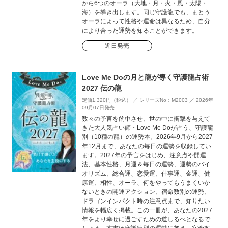
から6つのオーラ（大地・月・火・風・太陽・
海）を導き出します。同じ守護龍でも、まとう
オーラによって性格や運命は異なるため、自分
により合った運勢を知ることができます。
近日発売
Love Me Doの月と龍が導く守護龍占術
2027 伝の龍
定価1,320円（税込） ／ シリーズNo：M2003 ／ 2026年
09月07日発売
数々の予言を的中させ、世の中に衝撃を与えて
きた大人気占い師・Love Me Doが占う、守護龍
別（10種の龍）の運勢本。2026年9月から2027
年12月まで、あなたの毎日の運勢を収録してい
ます。2027年の予言をはじめ、注意点や開運
法、基本性格、月運＆毎日の運勢、運勢のバイ
オリズム、総合運、恋愛運、仕事運、金運、健
康運、相性、オーラ、何をやってもうまくいか
ないときの開運アクション、宿命数別の運勢、
ドラゴンインパクト時の注意点まで、知りたい
情報を幅広く掲載。この一冊が、あなたの2027
年をより幸せに過ごすための道しるべとなるで