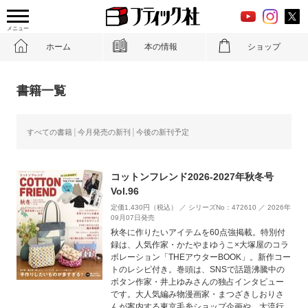
メニュー
ホーム
本の情報
ショップ
書籍一覧
すべての書籍
今月発売の新刊
今後の新刊予定
コットンフレンド2026-2027年秋冬号
Vol.96
定価1,430円（税込） ／ シリーズNo：472610 ／ 2026年
09月07日発売
秋冬に作りたいアイテムを60点強掲載。特別付
録は、人気作家・かたやまゆうこ×大塚屋のコラ
ボレーション「THEアウターBOOK」。新作コー
トのレシピ付き。巻頭は、SNSで話題沸騰中の
ボタン作家・井上ゆみさんの独占インタビュー
です。大人気編み物漫画家・まつざきしおりさ
んが案内する東京毛糸ショップ企画や、大流行