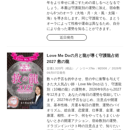
年をより幸せに過ごすための道しるべとなるで
しょう。本書は守護龍別の運勢に加え、宿命数
から6つのオーラ（大地・月・火・風・太陽・
海）を導き出します。同じ守護龍でも、まとう
オーラによって性格や運命は異なるため、自分
により合った運勢を知ることができます。
近日発売
Love Me Doの月と龍が導く守護龍占術
2027 救の龍
定価1,320円（税込） ／ シリーズNo：M2006 ／ 2026年
09月07日発売
数々の予言を的中させ、世の中に衝撃を与えて
きた大人気占い師・Love Me Doが占う、守護龍
別（10種の龍）の運勢本。2026年9月から2027
年12月まで、あなたの毎日の運勢を収録してい
ます。2027年の予言をはじめ、注意点や開運
法、基本性格、月運＆毎日の運勢、運勢のバイ
オリズム、総合運、恋愛運、仕事運、金運、健
康運、相性、オーラ、何をやってもうまくいか
ないときの開運アクション、宿命数別の運勢、
ドラゴンインパクト時の注意点まで、知りたい