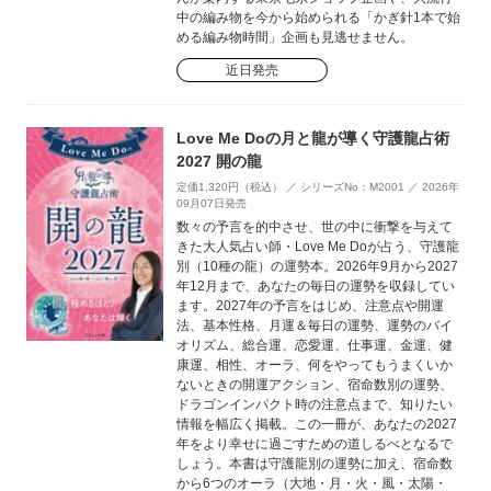
中の編み物を今から始められる「かぎ針1本で始
める編み物時間」企画も見逃せません。
近日発売
Love Me Doの月と龍が導く守護龍占術
2027 開の龍
定価1,320円（税込） ／ シリーズNo：M2001 ／ 2026年
09月07日発売
数々の予言を的中させ、世の中に衝撃を与えて
きた大人気占い師・Love Me Doが占う、守護龍
別（10種の龍）の運勢本。2026年9月から2027
年12月まで、あなたの毎日の運勢を収録してい
ます。2027年の予言をはじめ、注意点や開運
法、基本性格、月運＆毎日の運勢、運勢のバイ
オリズム、総合運、恋愛運、仕事運、金運、健
康運、相性、オーラ、何をやってもうまくいか
ないときの開運アクション、宿命数別の運勢、
ドラゴンインパクト時の注意点まで、知りたい
情報を幅広く掲載。この一冊が、あなたの2027
年をより幸せに過ごすための道しるべとなるで
しょう。本書は守護龍別の運勢に加え、宿命数
から6つのオーラ（大地・月・火・風・太陽・