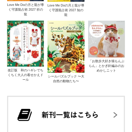
Love Me Doの月と龍が導
Love Me Doの月と龍が導
く守護龍占術 2027 祈の
く守護龍占術 2027 知の
龍
龍
「お散歩大好き猫もんぶ
らん」とかぎ針編みのお
改訂版 和のハギレでち
めかしニット
くちく大人の着せかえド
シールパズルブック 〜大
ール
自然の動物たち〜