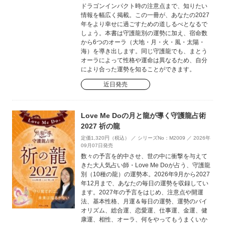
ドラゴンインパクト時の注意点まで、知りたい
情報を幅広く掲載。この一冊が、あなたの2027
年をより幸せに過ごすための道しるべとなるで
しょう。本書は守護龍別の運勢に加え、宿命数
から6つのオーラ（大地・月・火・風・太陽・
海）を導き出します。同じ守護龍でも、まとう
オーラによって性格や運命は異なるため、自分
により合った運勢を知ることができます。
近日発売
Love Me Doの月と龍が導く守護龍占術
2027 祈の龍
定価1,320円（税込） ／ シリーズNo：M2009 ／ 2026年
09月07日発売
数々の予言を的中させ、世の中に衝撃を与えて
きた大人気占い師・Love Me Doが占う、守護龍
別（10種の龍）の運勢本。2026年9月から2027
年12月まで、あなたの毎日の運勢を収録してい
ます。2027年の予言をはじめ、注意点や開運
法、基本性格、月運＆毎日の運勢、運勢のバイ
オリズム、総合運、恋愛運、仕事運、金運、健
康運、相性、オーラ、何をやってもうまくいか