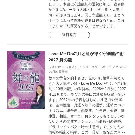
しょう。本書は守護龍別の運勢に加え、宿命数
から6つのオーラ（大地・月・火・風・太陽・
海）を導き出します。同じ守護龍でも、まとう
オーラによって性格や運命は異なるため、自分
により合った運勢を知ることができます。
近日発売
Love Me Doの月と龍が導く守護龍占術
2027 舞の龍
定価1,320円（税込） ／ シリーズNo：M2005 ／ 2026年
09月07日発売
数々の予言を的中させ、世の中に衝撃を与えて
きた大人気占い師・Love Me Doが占う、守護龍
別（10種の龍）の運勢本。2026年9月から2027
年12月まで、あなたの毎日の運勢を収録してい
ます。2027年の予言をはじめ、注意点や開運
法、基本性格、月運＆毎日の運勢、運勢のバイ
オリズム、総合運、恋愛運、仕事運、金運、健
康運、相性、オーラ、何をやってもうまくいか
ないときの開運アクション、宿命数別の運勢、
ドラゴンインパクト時の注意点まで、知りたい
情報を幅広く掲載。この一冊が、あなたの2027