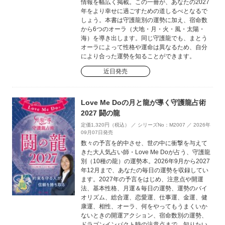
情報を幅広く掲載。この一冊が、あなたの2027
年をより幸せに過ごすための道しるべとなるで
しょう。本書は守護龍別の運勢に加え、宿命数
から6つのオーラ（大地・月・火・風・太陽・
海）を導き出します。同じ守護龍でも、まとう
オーラによって性格や運命は異なるため、自分
により合った運勢を知ることができます。
近日発売
Love Me Doの月と龍が導く守護龍占術
2027 闘の龍
定価1,320円（税込） ／ シリーズNo：M2007 ／ 2026年
09月07日発売
数々の予言を的中させ、世の中に衝撃を与えて
きた大人気占い師・Love Me Doが占う、守護龍
別（10種の龍）の運勢本。2026年9月から2027
年12月まで、あなたの毎日の運勢を収録してい
ます。2027年の予言をはじめ、注意点や開運
法、基本性格、月運＆毎日の運勢、運勢のバイ
オリズム、総合運、恋愛運、仕事運、金運、健
康運、相性、オーラ、何をやってもうまくいか
ないときの開運アクション、宿命数別の運勢、
ドラゴンインパクト時の注意点まで、知りたい