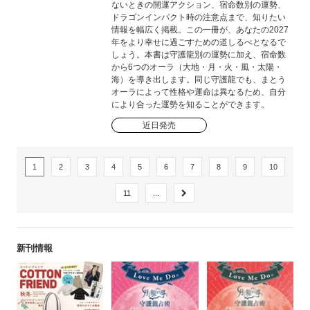
ないときの開運アクション、宿命数別の運勢、
ドラゴンインパクト時の注意点まで、知りたい
情報を幅広く掲載。この一冊が、あなたの2027
年をより幸せに過ごすための道しるべとなるで
しょう。本書は守護龍別の運勢に加え、宿命数
から6つのオーラ（大地・月・火・風・太陽・
海）を導き出します。同じ守護龍でも、まとう
オーラによって性格や運命は異なるため、自分
により合った運勢を知ることができます。
近日発売
1
2
3
4
5
6
7
8
9
10
11
...
新刊情報