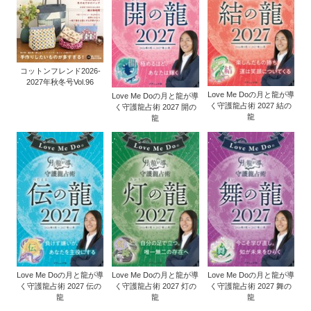
コットンフレンド2026-
2027年秋冬号Vol.96
Love Me Doの月と龍が導
Love Me Doの月と龍が導
く守護龍占術 2027 結の
く守護龍占術 2027 開の
龍
龍
Love Me Doの月と龍が導
Love Me Doの月と龍が導
Love Me Doの月と龍が導
く守護龍占術 2027 伝の
く守護龍占術 2027 灯の
く守護龍占術 2027 舞の
龍
龍
龍