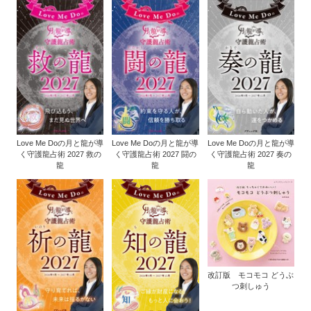
Love Me Doの月と龍が導
Love Me Doの月と龍が導
Love Me Doの月と龍が導
く守護龍占術 2027 救の
く守護龍占術 2027 闘の
く守護龍占術 2027 奏の
龍
龍
龍
改訂版 モコモコ どうぶ
つ刺しゅう