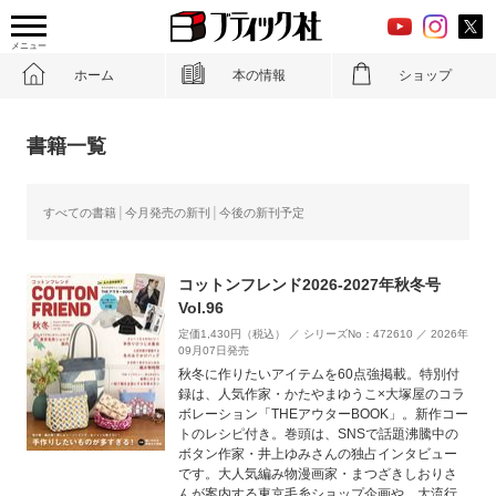
メニュー
ホーム
本の情報
ショップ
書籍一覧
すべての書籍
今月発売の新刊
今後の新刊予定
コットンフレンド2026-2027年秋冬号
Vol.96
定価1,430円（税込） ／ シリーズNo：472610 ／ 2026年
09月07日発売
秋冬に作りたいアイテムを60点強掲載。特別付
録は、人気作家・かたやまゆうこ×大塚屋のコラ
ボレーション「THEアウターBOOK」。新作コー
トのレシピ付き。巻頭は、SNSで話題沸騰中の
ボタン作家・井上ゆみさんの独占インタビュー
です。大人気編み物漫画家・まつざきしおりさ
んが案内する東京毛糸ショップ企画や、大流行