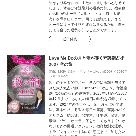
年をより幸せに過ごすための道しるべとなるで
しょう。本書は守護龍別の運勢に加え、宿命数
から6つのオーラ（大地・月・火・風・太陽・
海）を導き出します。同じ守護龍でも、まとう
オーラによって性格や運命は異なるため、自分
により合った運勢を知ることができます。
近日発売
Love Me Doの月と龍が導く守護龍占術
2027 救の龍
定価1,320円（税込） ／ シリーズNo：M2006 ／ 2026年
09月07日発売
数々の予言を的中させ、世の中に衝撃を与えて
きた大人気占い師・Love Me Doが占う、守護龍
別（10種の龍）の運勢本。2026年9月から2027
年12月まで、あなたの毎日の運勢を収録してい
ます。2027年の予言をはじめ、注意点や開運
法、基本性格、月運＆毎日の運勢、運勢のバイ
オリズム、総合運、恋愛運、仕事運、金運、健
康運、相性、オーラ、何をやってもうまくいか
ないときの開運アクション、宿命数別の運勢、
ドラゴンインパクト時の注意点まで、知りたい