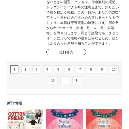
ないときの開運アクション、宿命数別の運勢、
ドラゴンインパクト時の注意点まで、知りたい
情報を幅広く掲載。この一冊が、あなたの2027
年をより幸せに過ごすための道しるべとなるで
しょう。本書は守護龍別の運勢に加え、宿命数
から6つのオーラ（大地・月・火・風・太陽・
海）を導き出します。同じ守護龍でも、まとう
オーラによって性格や運命は異なるため、自分
により合った運勢を知ることができます。
近日発売
1
2
3
4
5
6
7
8
9
10
11
...
新刊情報