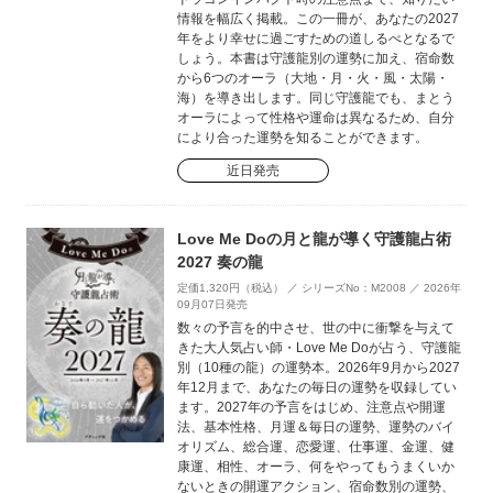
情報を幅広く掲載。この一冊が、あなたの2027
年をより幸せに過ごすための道しるべとなるで
しょう。本書は守護龍別の運勢に加え、宿命数
から6つのオーラ（大地・月・火・風・太陽・
海）を導き出します。同じ守護龍でも、まとう
オーラによって性格や運命は異なるため、自分
により合った運勢を知ることができます。
近日発売
Love Me Doの月と龍が導く守護龍占術
2027 奏の龍
定価1,320円（税込） ／ シリーズNo：M2008 ／ 2026年
09月07日発売
数々の予言を的中させ、世の中に衝撃を与えて
きた大人気占い師・Love Me Doが占う、守護龍
別（10種の龍）の運勢本。2026年9月から2027
年12月まで、あなたの毎日の運勢を収録してい
ます。2027年の予言をはじめ、注意点や開運
法、基本性格、月運＆毎日の運勢、運勢のバイ
オリズム、総合運、恋愛運、仕事運、金運、健
康運、相性、オーラ、何をやってもうまくいか
ないときの開運アクション、宿命数別の運勢、