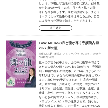
しょう。本書は守護龍別の運勢に加え、宿命数
から6つのオーラ（大地・月・火・風・太陽・
海）を導き出します。同じ守護龍でも、まとう
オーラによって性格や運命は異なるため、自分
により合った運勢を知ることができます。
近日発売
Love Me Doの月と龍が導く守護龍占術
2027 舞の龍
定価1,320円（税込） ／ シリーズNo：M2005 ／ 2026年
09月07日発売
数々の予言を的中させ、世の中に衝撃を与えて
きた大人気占い師・Love Me Doが占う、守護龍
別（10種の龍）の運勢本。2026年9月から2027
年12月まで、あなたの毎日の運勢を収録してい
ます。2027年の予言をはじめ、注意点や開運
法、基本性格、月運＆毎日の運勢、運勢のバイ
オリズム、総合運、恋愛運、仕事運、金運、健
康運、相性、オーラ、何をやってもうまくいか
ないときの開運アクション、宿命数別の運勢、
ドラゴンインパクト時の注意点まで、知りたい
情報を幅広く掲載。この一冊が、あなたの2027