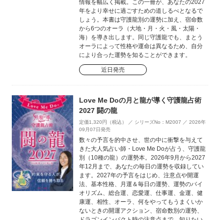
情報を幅広く掲載。この一冊が、あなたの2027
年をより幸せに過ごすための道しるべとなるで
しょう。本書は守護龍別の運勢に加え、宿命数
から6つのオーラ（大地・月・火・風・太陽・
海）を導き出します。同じ守護龍でも、まとう
オーラによって性格や運命は異なるため、自分
により合った運勢を知ることができます。
近日発売
Love Me Doの月と龍が導く守護龍占術
2027 闘の龍
定価1,320円（税込） ／ シリーズNo：M2007 ／ 2026年
09月07日発売
数々の予言を的中させ、世の中に衝撃を与えて
きた大人気占い師・Love Me Doが占う、守護龍
別（10種の龍）の運勢本。2026年9月から2027
年12月まで、あなたの毎日の運勢を収録してい
ます。2027年の予言をはじめ、注意点や開運
法、基本性格、月運＆毎日の運勢、運勢のバイ
オリズム、総合運、恋愛運、仕事運、金運、健
康運、相性、オーラ、何をやってもうまくいか
ないときの開運アクション、宿命数別の運勢、
ドラゴンインパクト時の注意点まで、知りたい