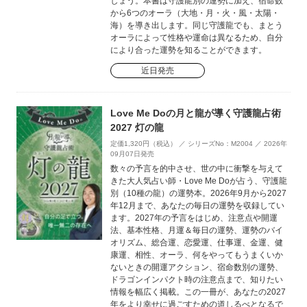
しょう。本書は守護龍別の運勢に加え、宿命数
から6つのオーラ（大地・月・火・風・太陽・
海）を導き出します。同じ守護龍でも、まとう
オーラによって性格や運命は異なるため、自分
により合った運勢を知ることができます。
近日発売
Love Me Doの月と龍が導く守護龍占術
2027 灯の龍
定価1,320円（税込） ／ シリーズNo：M2004 ／ 2026年
09月07日発売
数々の予言を的中させ、世の中に衝撃を与えて
きた大人気占い師・Love Me Doが占う、守護龍
別（10種の龍）の運勢本。2026年9月から2027
年12月まで、あなたの毎日の運勢を収録してい
ます。2027年の予言をはじめ、注意点や開運
法、基本性格、月運＆毎日の運勢、運勢のバイ
オリズム、総合運、恋愛運、仕事運、金運、健
康運、相性、オーラ、何をやってもうまくいか
ないときの開運アクション、宿命数別の運勢、
ドラゴンインパクト時の注意点まで、知りたい
情報を幅広く掲載。この一冊が、あなたの2027
年をより幸せに過ごすための道しるべとなるで