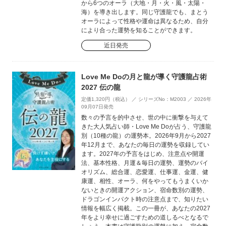
から6つのオーラ（大地・月・火・風・太陽・
海）を導き出します。同じ守護龍でも、まとう
オーラによって性格や運命は異なるため、自分
により合った運勢を知ることができます。
近日発売
Love Me Doの月と龍が導く守護龍占術
2027 伝の龍
定価1,320円（税込） ／ シリーズNo：M2003 ／ 2026年
09月07日発売
数々の予言を的中させ、世の中に衝撃を与えて
きた大人気占い師・Love Me Doが占う、守護龍
別（10種の龍）の運勢本。2026年9月から2027
年12月まで、あなたの毎日の運勢を収録してい
ます。2027年の予言をはじめ、注意点や開運
法、基本性格、月運＆毎日の運勢、運勢のバイ
オリズム、総合運、恋愛運、仕事運、金運、健
康運、相性、オーラ、何をやってもうまくいか
ないときの開運アクション、宿命数別の運勢、
ドラゴンインパクト時の注意点まで、知りたい
情報を幅広く掲載。この一冊が、あなたの2027
年をより幸せに過ごすための道しるべとなるで