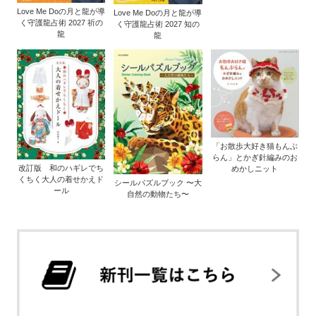
Love Me Doの月と龍が導
Love Me Doの月と龍が導
く守護龍占術 2027 祈の
く守護龍占術 2027 知の
龍
龍
「お散歩大好き猫もんぶ
らん」とかぎ針編みのお
改訂版 和のハギレでち
めかしニット
くちく大人の着せかえド
シールパズルブック 〜大
ール
自然の動物たち〜