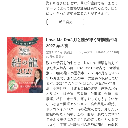
海）を導き出します。同じ守護龍でも、まとう
オーラによって性格や運命は異なるため、自分
により合った運勢を知ることができます。
近日発売
Love Me Doの月と龍が導く守護龍占術
2027 結の龍
定価1,320円（税込） ／ シリーズNo：M2002 ／ 2026年
09月07日発売
数々の予言を的中させ、世の中に衝撃を与えて
きた大人気占い師・Love Me Doが占う、守護龍
別（10種の龍）の運勢本。2026年9月から2027
年12月まで、あなたの毎日の運勢を収録してい
ます。2027年の予言をはじめ、注意点や開運
法、基本性格、月運＆毎日の運勢、運勢のバイ
オリズム、総合運、恋愛運、仕事運、金運、健
康運、相性、オーラ、何をやってもうまくいか
ないときの開運アクション、宿命数別の運勢、
ドラゴンインパクト時の注意点まで、知りたい
情報を幅広く掲載。この一冊が、あなたの2027
年をより幸せに過ごすための道しるべとなるで
しょう。本書は守護龍別の運勢に加え、宿命数