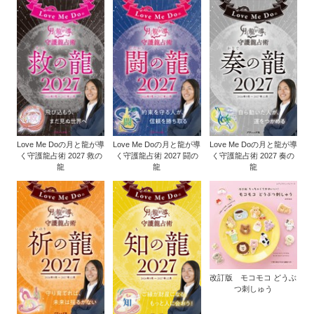
Love Me Doの月と龍が導
Love Me Doの月と龍が導
Love Me Doの月と龍が導
く守護龍占術 2027 救の
く守護龍占術 2027 闘の
く守護龍占術 2027 奏の
龍
龍
龍
改訂版 モコモコ どうぶ
つ刺しゅう