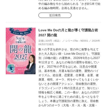
中の編み物を今から始められる「かぎ針1本で始
める編み物時間」企画も見逃せません。
近日発売
Love Me Doの月と龍が導く守護龍占術
2027 開の龍
定価1,320円（税込） ／ シリーズNo：M2001 ／ 2026年
09月07日発売
数々の予言を的中させ、世の中に衝撃を与えて
きた大人気占い師・Love Me Doが占う、守護龍
別（10種の龍）の運勢本。2026年9月から2027
年12月まで、あなたの毎日の運勢を収録してい
ます。2027年の予言をはじめ、注意点や開運
法、基本性格、月運＆毎日の運勢、運勢のバイ
オリズム、総合運、恋愛運、仕事運、金運、健
康運、相性、オーラ、何をやってもうまくいか
ないときの開運アクション、宿命数別の運勢、
ドラゴンインパクト時の注意点まで、知りたい
情報を幅広く掲載。この一冊が、あなたの2027
年をより幸せに過ごすための道しるべとなるで
しょう。本書は守護龍別の運勢に加え、宿命数
から6つのオーラ（大地・月・火・風・太陽・