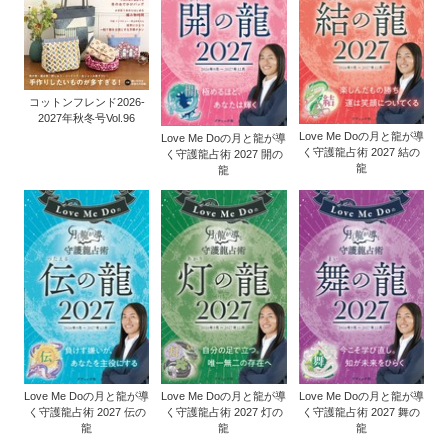
コットンフレンド2026-
2027年秋冬号Vol.96
Love Me Doの月と龍が導
Love Me Doの月と龍が導
く守護龍占術 2027 結の
く守護龍占術 2027 開の
龍
龍
Love Me Doの月と龍が導
Love Me Doの月と龍が導
Love Me Doの月と龍が導
く守護龍占術 2027 伝の
く守護龍占術 2027 灯の
く守護龍占術 2027 舞の
龍
龍
龍