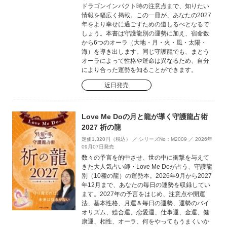
ドラゴンインパクト時の注意点まで、知りたい
情報を幅広く掲載。この一冊が、あなたの2027
年をより幸せに過ごすための道しるべとなるで
しょう。本書は守護龍別の運勢に加え、宿命数
から6つのオーラ（大地・月・火・風・太陽・
海）を導き出します。同じ守護龍でも、まとう
オーラによって性格や運命は異なるため、自分
により合った運勢を知ることができます。
近日発売
Love Me Doの月と龍が導く守護龍占術
2027 祈の龍
定価1,320円（税込） ／ シリーズNo：M2009 ／ 2026年
09月07日発売
数々の予言を的中させ、世の中に衝撃を与えて
きた大人気占い師・Love Me Doが占う、守護龍
別（10種の龍）の運勢本。2026年9月から2027
年12月まで、あなたの毎日の運勢を収録してい
ます。2027年の予言をはじめ、注意点や開運
法、基本性格、月運＆毎日の運勢、運勢のバイ
オリズム、総合運、恋愛運、仕事運、金運、健
康運、相性、オーラ、何をやってもうまくいか