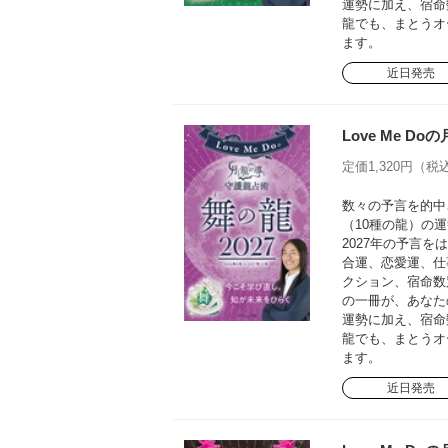
運勢に加え、宿命
龍でも、まとうオ
ます。
近日発売
Love Me D
定価1,320円（税込
数々の予言を的中さ
（10種の龍）の運
2027年の予言
合運、恋愛運、仕
クション、宿命数
の一冊が、あなた
運勢に加え、宿命
龍でも、まとうオ
ます。
近日発売