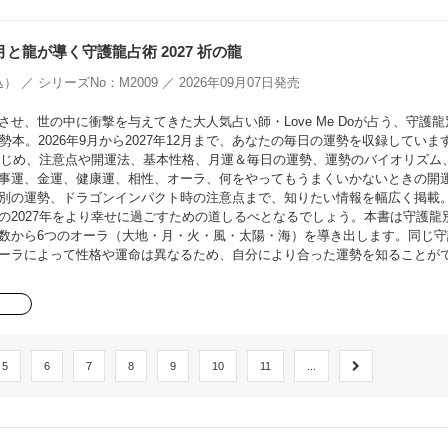
oの月と龍が導く守護龍占術 2027 祈の龍
） ／ シリーズNo：M2009 ／ 2026年09月07日発売
せ、世の中に衝撃を与えてきた大人気占い師・Love Me Doが占う、守護龍
勢本。2026年9月から2027年12月まで、あなたの毎日の運勢を収録していま
をはじめ、注意点や開運法、基本性格、月運＆毎日の運勢、運勢のバイオリズム
事運、金運、健康運、相性、オーラ、何をやってもうまくいかないときの開
別の運勢、ドラゴンインパクト時の注意点まで、知りたい情報を幅広く掲載
の2027年をより幸せに過ごすための道しるべとなるでしょう。本書は守護龍
数から6つのオーラ（大地・月・火・風・太陽・海）を導き出します。同じ守
ーラによって性格や運命は異なるため、自分により合った運勢を知ることが
5
6
7
8
9
10
11
...