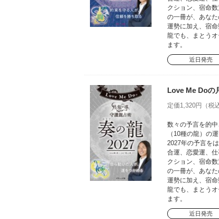
クション、宿命数
の一冊が、あなた
運勢に加え、宿命
龍でも、まとうオ
ます。
近日発売
Love Me D
定価1,320円（税込
数々の予言を的中さ
（10種の龍）の運
2027年の予言
合運、恋愛運、仕
クション、宿命数
の一冊が、あなた
運勢に加え、宿命
龍でも、まとうオ
ます。
近日発売