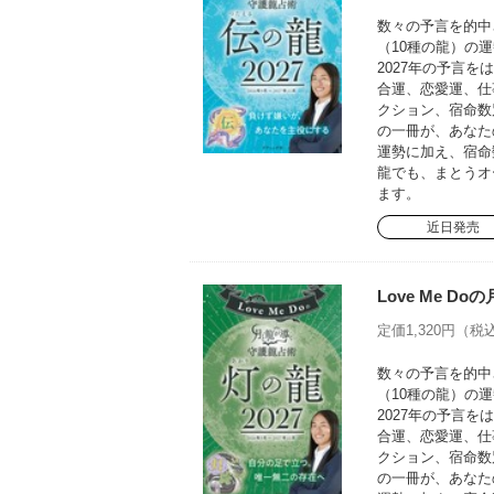
数々の予言を的中さ
（10種の龍）の運
2027年の予言
合運、恋愛運、仕
クション、宿命数
の一冊が、あなた
運勢に加え、宿命
龍でも、まとうオ
ます。
近日発売
Love Me D
定価1,320円（税込
数々の予言を的中さ
（10種の龍）の運
2027年の予言
合運、恋愛運、仕
クション、宿命数
の一冊が、あなた