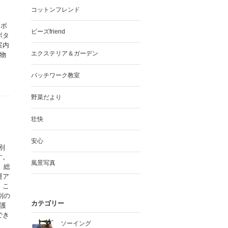
コットンフレンド
ラボ
ビーズfriend
ボタ
案内
エクステリア＆ガーデン
物
パッチワーク教室
野菜だより
壮快
安心
別
す。
風景写真
、総
運ア
。こ
別の
カテゴリー
護
でき
ソーイング