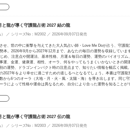
oの月と龍が導く守護龍占術 2027 結の龍
） ／ シリーズNo：M2002 ／ 2026年09月07日発売
せ、世の中に衝撃を与えてきた大人気占い師・Love Me Doが占う、守護龍
勢本。2026年9月から2027年12月まで、あなたの毎日の運勢を収録していま
をはじめ、注意点や開運法、基本性格、月運＆毎日の運勢、運勢のバイオリズム
事運、金運、健康運、相性、オーラ、何をやってもうまくいかないときの開
別の運勢、ドラゴンインパクト時の注意点まで、知りたい情報を幅広く掲載
の2027年をより幸せに過ごすための道しるべとなるでしょう。本書は守護龍
数から6つのオーラ（大地・月・火・風・太陽・海）を導き出します。同じ守
ーラによって性格や運命は異なるため、自分により合った運勢を知ることが
oの月と龍が導く守護龍占術 2027 伝の龍
） ／ シリーズNo：M2003 ／ 2026年09月07日発売