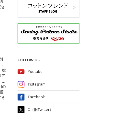
護
でき
別
FOLLOW US
す。
、総
Youtube
運ア
。こ
Instagram
別の
護
Facebook
でき
X（旧Twitter）