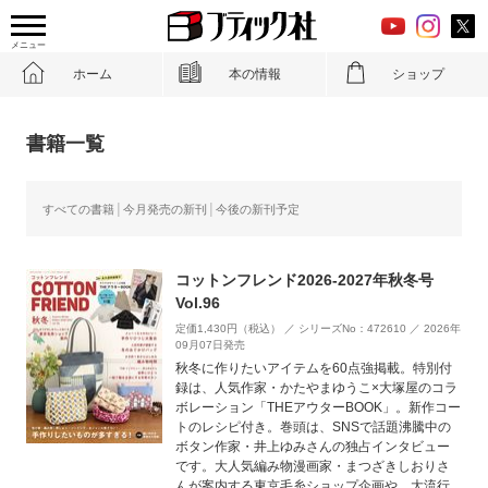
メニュー
ホーム
本の情報
ショップ
書籍一覧
すべての書籍
今月発売の新刊
今後の新刊予定
コットンフレンド2026-2027年秋冬号
Vol.96
定価1,430円（税込） ／ シリーズNo：472610 ／ 2026年
09月07日発売
秋冬に作りたいアイテムを60点強掲載。特別付
録は、人気作家・かたやまゆうこ×大塚屋のコラ
ボレーション「THEアウターBOOK」。新作コー
トのレシピ付き。巻頭は、SNSで話題沸騰中の
ボタン作家・井上ゆみさんの独占インタビュー
です。大人気編み物漫画家・まつざきしおりさ
んが案内する東京毛糸ショップ企画や、大流行