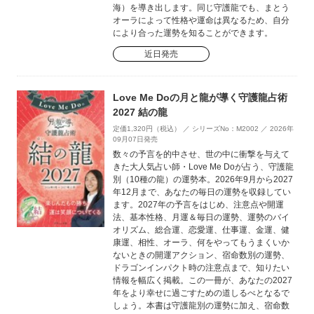
海）を導き出します。同じ守護龍でも、まとう
オーラによって性格や運命は異なるため、自分
により合った運勢を知ることができます。
近日発売
Love Me Doの月と龍が導く守護龍占術
2027 結の龍
定価1,320円（税込） ／ シリーズNo：M2002 ／ 2026年
09月07日発売
数々の予言を的中させ、世の中に衝撃を与えて
きた大人気占い師・Love Me Doが占う、守護龍
別（10種の龍）の運勢本。2026年9月から2027
年12月まで、あなたの毎日の運勢を収録してい
ます。2027年の予言をはじめ、注意点や開運
法、基本性格、月運＆毎日の運勢、運勢のバイ
オリズム、総合運、恋愛運、仕事運、金運、健
康運、相性、オーラ、何をやってもうまくいか
ないときの開運アクション、宿命数別の運勢、
ドラゴンインパクト時の注意点まで、知りたい
情報を幅広く掲載。この一冊が、あなたの2027
年をより幸せに過ごすための道しるべとなるで
しょう。本書は守護龍別の運勢に加え、宿命数