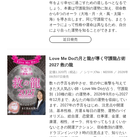
年をより幸せに過ごすための道しるべとなるで
しょう。本書は守護龍別の運勢に加え、宿命数
から6つのオーラ（大地・月・火・風・太陽・
海）を導き出します。同じ守護龍でも、まとう
オーラによって性格や運命は異なるため、自分
により合った運勢を知ることができます。
近日発売
Love Me Doの月と龍が導く守護龍占術
2027 救の龍
定価1,320円（税込） ／ シリーズNo：M2006 ／ 2026年
09月07日発売
数々の予言を的中させ、世の中に衝撃を与えて
きた大人気占い師・Love Me Doが占う、守護龍
別（10種の龍）の運勢本。2026年9月から2027
年12月まで、あなたの毎日の運勢を収録してい
ます。2027年の予言をはじめ、注意点や開運
法、基本性格、月運＆毎日の運勢、運勢のバイ
オリズム、総合運、恋愛運、仕事運、金運、健
康運、相性、オーラ、何をやってもうまくいか
ないときの開運アクション、宿命数別の運勢、
ドラゴンインパクト時の注意点まで、知りたい