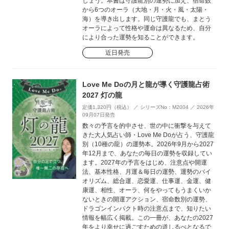
しょう。本書は守護龍別の運勢に加え、宿命数
から6つのオーラ（大地・月・火・風・太陽・
海）を導き出します。同じ守護龍でも、まとう
オーラによって性格や運命は異なるため、自分
により合った運勢を知ることができます。
近日発売
Love Me Doの月と龍が導く守護龍占術
2027 灯の龍
定価1,320円（税込） ／ シリーズNo：M2004 ／ 2026年
09月07日発売
数々の予言を的中させ、世の中に衝撃を与えて
きた大人気占い師・Love Me Doが占う、守護龍
別（10種の龍）の運勢本。2026年9月から2027
年12月まで、あなたの毎日の運勢を収録してい
ます。2027年の予言をはじめ、注意点や開運
法、基本性格、月運＆毎日の運勢、運勢のバイ
オリズム、総合運、恋愛運、仕事運、金運、健
康運、相性、オーラ、何をやってもうまくいか
ないときの開運アクション、宿命数別の運勢、
ドラゴンインパクト時の注意点まで、知りたい
情報を幅広く掲載。この一冊が、あなたの2027
年をより幸せに過ごすための道しるべとなるで