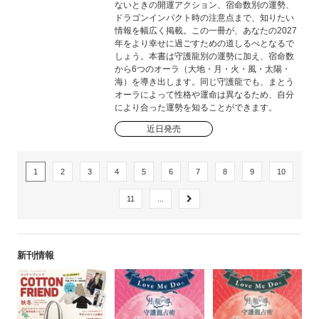
ないときの開運アクション、宿命数別の運勢、
ドラゴンインパクト時の注意点まで、知りたい
情報を幅広く掲載。この一冊が、あなたの2027
年をより幸せに過ごすための道しるべとなるで
しょう。本書は守護龍別の運勢に加え、宿命数
から6つのオーラ（大地・月・火・風・太陽・
海）を導き出します。同じ守護龍でも、まとう
オーラによって性格や運命は異なるため、自分
により合った運勢を知ることができます。
近日発売
1
2
3
4
5
6
7
8
9
10
11
...
新刊情報