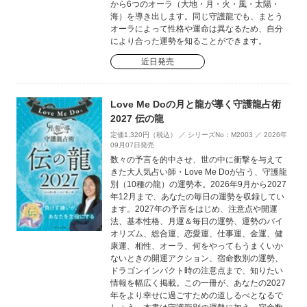
から6つのオーラ（大地・月・火・風・太陽・
海）を導き出します。同じ守護龍でも、まとう
オーラによって性格や運命は異なるため、自分
により合った運勢を知ることができます。
近日発売
Love Me Doの月と龍が導く守護龍占術
2027 伝の龍
定価1,320円（税込） ／ シリーズNo：M2003 ／ 2026年
09月07日発売
数々の予言を的中させ、世の中に衝撃を与えて
きた大人気占い師・Love Me Doが占う、守護龍
別（10種の龍）の運勢本。2026年9月から2027
年12月まで、あなたの毎日の運勢を収録してい
ます。2027年の予言をはじめ、注意点や開運
法、基本性格、月運＆毎日の運勢、運勢のバイ
オリズム、総合運、恋愛運、仕事運、金運、健
康運、相性、オーラ、何をやってもうまくいか
ないときの開運アクション、宿命数別の運勢、
ドラゴンインパクト時の注意点まで、知りたい
情報を幅広く掲載。この一冊が、あなたの2027
年をより幸せに過ごすための道しるべとなるで