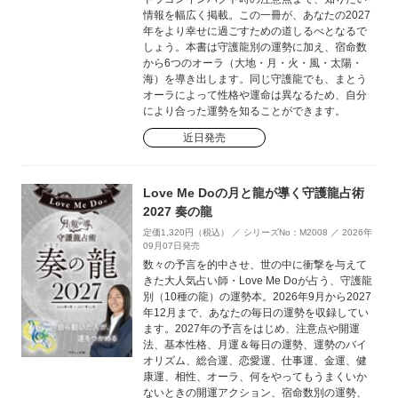
情報を幅広く掲載。この一冊が、あなたの2027
年をより幸せに過ごすための道しるべとなるで
しょう。本書は守護龍別の運勢に加え、宿命数
から6つのオーラ（大地・月・火・風・太陽・
海）を導き出します。同じ守護龍でも、まとう
オーラによって性格や運命は異なるため、自分
により合った運勢を知ることができます。
近日発売
Love Me Doの月と龍が導く守護龍占術
2027 奏の龍
定価1,320円（税込） ／ シリーズNo：M2008 ／ 2026年
09月07日発売
数々の予言を的中させ、世の中に衝撃を与えて
きた大人気占い師・Love Me Doが占う、守護龍
別（10種の龍）の運勢本。2026年9月から2027
年12月まで、あなたの毎日の運勢を収録してい
ます。2027年の予言をはじめ、注意点や開運
法、基本性格、月運＆毎日の運勢、運勢のバイ
オリズム、総合運、恋愛運、仕事運、金運、健
康運、相性、オーラ、何をやってもうまくいか
ないときの開運アクション、宿命数別の運勢、