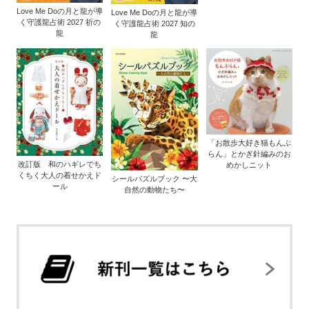
Love Me Doの月と龍が導
Love Me Doの月と龍が導
く守護龍占術 2027 祈の
く守護龍占術 2027 知の
龍
龍
「お散歩大好き猫もんぶ
らん」とかぎ針編みのお
改訂版 和のハギレでち
めかしニット
くちく大人の着せかえド
シールパズルブック 〜大
ール
自然の動物たち〜