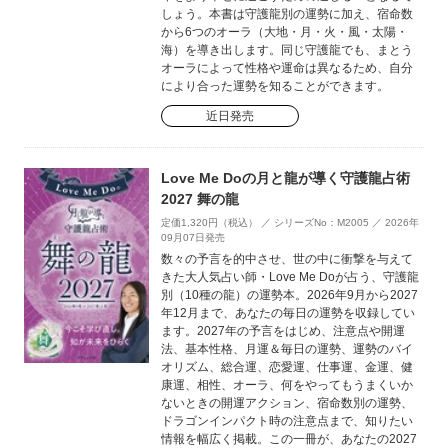
しょう。本書は守護龍別の運勢に加え、宿命数
から6つのオーラ（大地・月・火・風・太陽・
海）を導き出します。同じ守護龍でも、まとう
オーラによって性格や運命は異なるため、自分
により合った運勢を知ることができます。
近日発売
Love Me Doの月と龍が導く守護龍占術
2027 舞の龍
定価1,320円（税込） ／ シリーズNo：M2005 ／ 2026年
09月07日発売
数々の予言を的中させ、世の中に衝撃を与えて
きた大人気占い師・Love Me Doが占う、守護龍
別（10種の龍）の運勢本。2026年9月から2027
年12月まで、あなたの毎日の運勢を収録してい
ます。2027年の予言をはじめ、注意点や開運
法、基本性格、月運＆毎日の運勢、運勢のバイ
オリズム、総合運、恋愛運、仕事運、金運、健
康運、相性、オーラ、何をやってもうまくいか
ないときの開運アクション、宿命数別の運勢、
ドラゴンインパクト時の注意点まで、知りたい
情報を幅広く掲載。この一冊が、あなたの2027