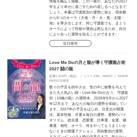
情報を幅広く掲載。この一冊が、あなたの2027
年をより幸せに過ごすための道しるべとなるで
しょう。本書は守護龍別の運勢に加え、宿命数
から6つのオーラ（大地・月・火・風・太陽・
海）を導き出します。同じ守護龍でも、まとう
オーラによって性格や運命は異なるため、自分
により合った運勢を知ることができます。
近日発売
Love Me Doの月と龍が導く守護龍占術
2027 闘の龍
定価1,320円（税込） ／ シリーズNo：M2007 ／ 2026年
09月07日発売
数々の予言を的中させ、世の中に衝撃を与えて
きた大人気占い師・Love Me Doが占う、守護龍
別（10種の龍）の運勢本。2026年9月から2027
年12月まで、あなたの毎日の運勢を収録してい
ます。2027年の予言をはじめ、注意点や開運
法、基本性格、月運＆毎日の運勢、運勢のバイ
オリズム、総合運、恋愛運、仕事運、金運、健
康運、相性、オーラ、何をやってもうまくいか
ないときの開運アクション、宿命数別の運勢、
ドラゴンインパクト時の注意点まで、知りたい