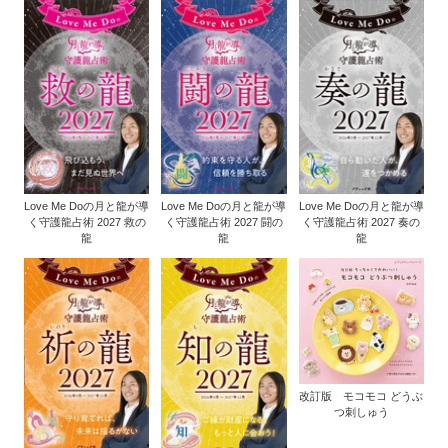
Love Me Doの月と龍が導
Love Me Doの月と龍が導
Love Me Doの月と龍が導
く守護龍占術 2027 救の
く守護龍占術 2027 闘の
く守護龍占術 2027 奏の
龍
龍
龍
改訂版 モコモコ どうぶ
つ刺しゅう