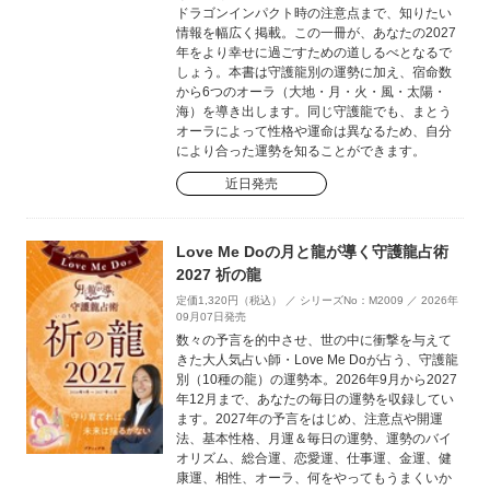
ドラゴンインパクト時の注意点まで、知りたい
情報を幅広く掲載。この一冊が、あなたの2027
年をより幸せに過ごすための道しるべとなるで
しょう。本書は守護龍別の運勢に加え、宿命数
から6つのオーラ（大地・月・火・風・太陽・
海）を導き出します。同じ守護龍でも、まとう
オーラによって性格や運命は異なるため、自分
により合った運勢を知ることができます。
近日発売
Love Me Doの月と龍が導く守護龍占術
2027 祈の龍
定価1,320円（税込） ／ シリーズNo：M2009 ／ 2026年
09月07日発売
数々の予言を的中させ、世の中に衝撃を与えて
きた大人気占い師・Love Me Doが占う、守護龍
別（10種の龍）の運勢本。2026年9月から2027
年12月まで、あなたの毎日の運勢を収録してい
ます。2027年の予言をはじめ、注意点や開運
法、基本性格、月運＆毎日の運勢、運勢のバイ
オリズム、総合運、恋愛運、仕事運、金運、健
康運、相性、オーラ、何をやってもうまくいか