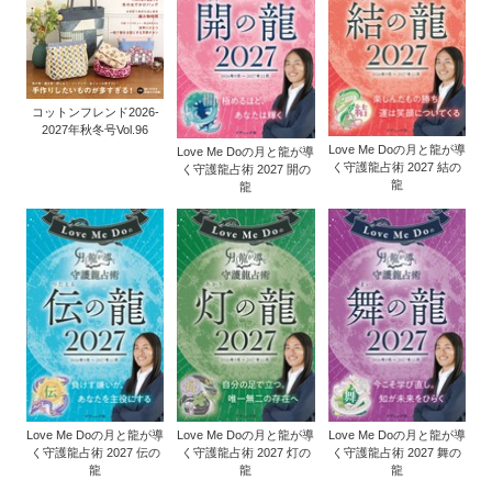
コットンフレンド2026-
2027年秋冬号Vol.96
Love Me Doの月と龍が導
Love Me Doの月と龍が導
く守護龍占術 2027 結の
く守護龍占術 2027 開の
龍
龍
Love Me Doの月と龍が導
Love Me Doの月と龍が導
Love Me Doの月と龍が導
く守護龍占術 2027 伝の
く守護龍占術 2027 灯の
く守護龍占術 2027 舞の
龍
龍
龍