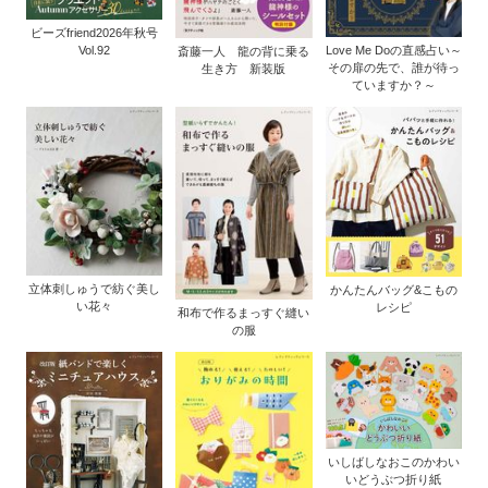
ビーズfriend2026年秋号
Vol.92
Love Me Doの直感占い～
斎藤一人 龍の背に乗る
その扉の先で、誰が待っ
生き方 新装版
ていますか？～
立体刺しゅうで紡ぐ美し
かんたんバッグ&こもの
い花々
レシピ
和布で作るまっすぐ縫い
の服
いしばしなおこのかわい
いどうぶつ折り紙