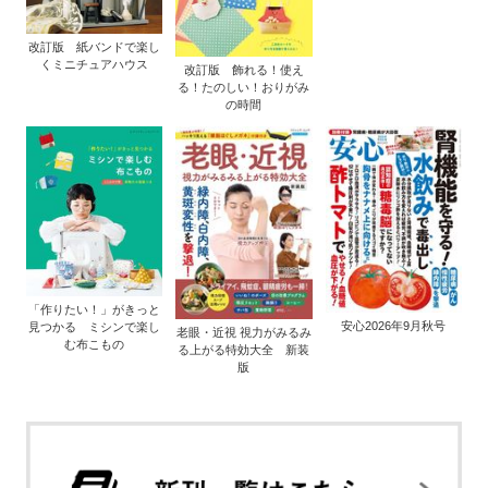
改訂版 紙バンドで楽し
くミニチュアハウス
改訂版 飾れる！使え
る！たのしい！おりがみ
の時間
「作りたい！」がきっと
安心2026年9月秋号
見つかる ミシンで楽し
老眼・近視 視力がみるみ
む布こもの
る上がる特効大全 新装
版