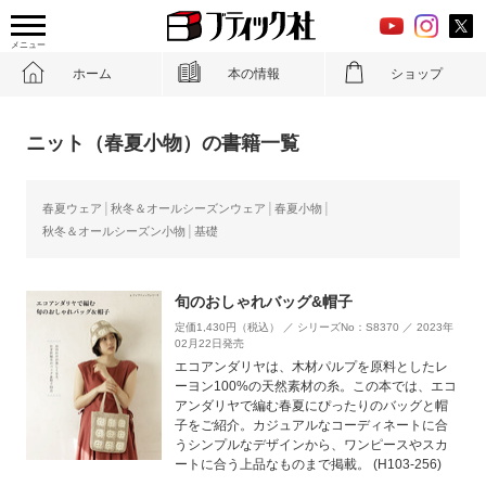
メニュー
ホーム
本の情報
ショップ
ニット（春夏小物）の書籍一覧
春夏ウェア
秋冬＆オールシーズンウェア
春夏小物
秋冬＆オールシーズン小物
基礎
旬のおしゃれバッグ&帽子
定価1,430円（税込） ／ シリーズNo：S8370 ／ 2023年
02月22日発売
エコアンダリヤは、木材パルプを原料としたレ
ーヨン100%の天然素材の糸。この本では、エコ
アンダリヤで編む春夏にぴったりのバッグと帽
子をご紹介。カジュアルなコーディネートに合
うシンプルなデザインから、ワンピースやスカ
ートに合う上品なものまで掲載。 (H103-256)