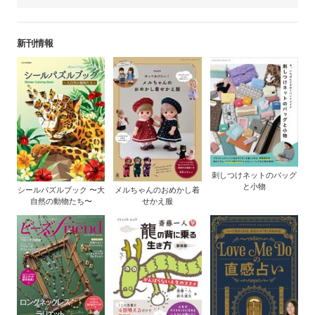
新刊情報
刺しつけネットのバッグ
と小物
シールパズルブック 〜大
メルちゃんのおめかし着
自然の動物たち〜
せかえ服