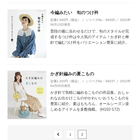
今編みたい 旬のつけ衿
定価1,540円（税込） ／ シリーズNo：S8265 ／ 2022年
06月13日発売
普段の服に合わせるだけで、旬のスタイルが完
成するつけ衿は今人気のアイテム！かぎ針と棒
針で編むつけ衿をバリエーション豊富に紹介。
かぎ針編みの夏こもの
定価1,320円（税込） ／ シリーズNo：S8237 ／ 2022年
04月05日発売
かぎ針で気軽に編めるこものの作品集。おしゃ
れなお出かけこものやかわいいおうちこものを
豊富に紹介。夏はもちろん、オールシーズン楽
しめるアイテムを多数掲載。 (H102-172)
1
2