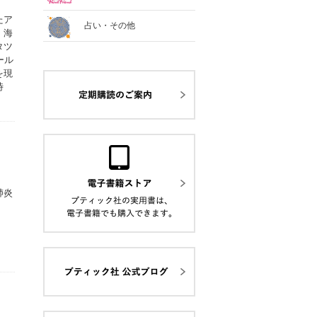
たア
占い・その他
、海
タツ
ール
を現
時
肺炎