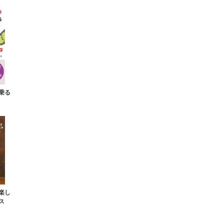
乗る
楽し
ス