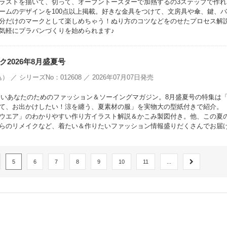
ラストを描いて、切って、オーブントースターで加熱するの3ステップで作れ
ームのデザインを100点以上掲載。好きな金具をつけて、文房具や傘、鍵、
分だけのマークとして楽しめちゃう！ぬり方のコツなどをのせたプロセス解
気軽にプラバンづくりを始められます♪
2026年8月盛夏号
） ／ シリーズNo：012608 ／ 2026年07月07日発売
でいたいあなたのためのファッション＆ソーイングマガジン。8月盛夏号の特集は
て、お出かけしたい！涼を纏う、夏素材の服」を実物大の型紙付きで紹介。
ウエア」のわかりやすい作り方イラスト解説＆かこみ製図付き。他、この夏
らのリメイクなど、着たい＆作りたいファッション情報盛りだくさんでお届
5
6
7
8
9
10
11
...