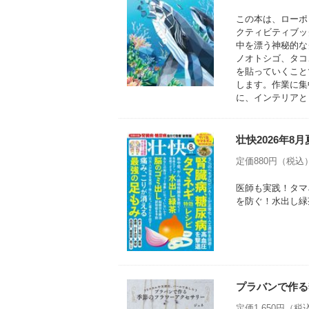
この本は、ローポ
クティビティブッ
中を漂う神秘的な
ノオトシゴ、タコ
を貼っていくこと
します。作業に集
に、インテリアと
壮快2026年8
定価880円（税込） 
医師も実践！タマ
を防ぐ！水出し緑
プラバンで作る
定価1,650円（税込