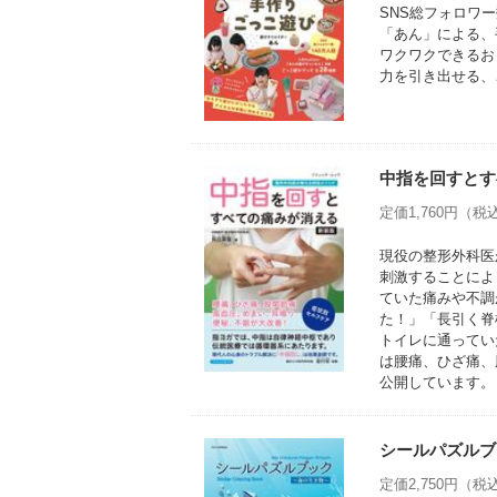
SNS総フォロワー
「あん」による、
ワクワクできるお
力を引き出せる、
中指を回すとす
定価1,760円（税込
現役の整形外科医
刺激することによ
ていた痛みや不調
た！」「長引く脊
トイレに通ってい
は腰痛、ひざ痛、
公開しています。
シールパズルブ
定価2,750円（税込