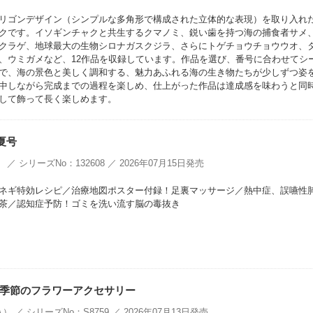
リゴンデザイン（シンプルな多角形で構成された立体的な表現）を取り入れ
クです。イソギンチャクと共生するクマノミ、鋭い歯を持つ海の捕食者サメ
クラゲ、地球最大の生物シロナガスクジラ、さらにトゲチョウチョウウオ、
、ウミガメなど、12作品を収録しています。作品を選び、番号に合わせてシ
で、海の景色と美しく調和する、魅力あふれる海の生き物たちが少しずつ姿
中しながら完成までの過程を楽しめ、仕上がった作品は達成感を味わうと同
して飾って長く楽しめます。
月夏号
／ シリーズNo：132608 ／ 2026年07月15日発売
ネギ特効レシピ／治療地図ポスター付録！足裏マッサージ／熱中症、誤嚥性
茶／認知症予防！ゴミを洗い流す脳の毒抜き
季節のフラワーアクセサリー
） ／ シリーズNo：S8759 ／ 2026年07月13日発売