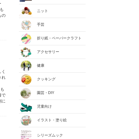
ー
も
ニット
もの
手芸
折り紙・ペーパークラフト
アクセサリー
健康
しく
され
クッキング
回も
園芸・DIY
書で
別に
児童向け
イラスト・塗り絵
シリーズムック