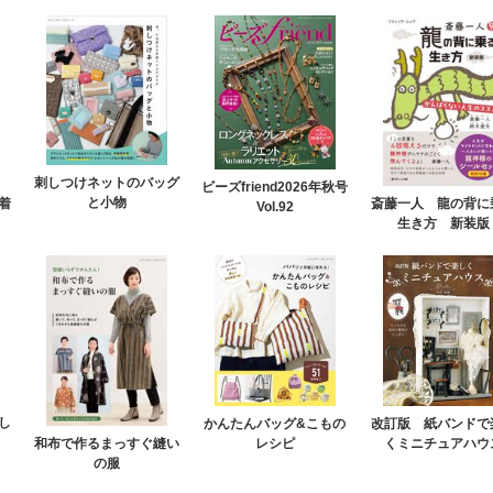
刺しつけネットのバッグ
ビーズfriend2026年秋号
と小物
着
斎藤一人 龍の背に
Vol.92
生き方 新装版
し
改訂版 紙バンドで
かんたんバッグ&こもの
くミニチュアハウ
レシピ
和布で作るまっすぐ縫い
の服