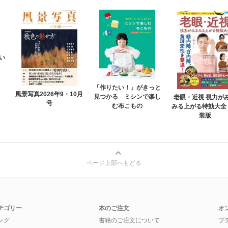
い
「作りたい！」がきっと
風景写真2026年9・10月
見つかる ミシンで楽し
老眼・近視 視力が
号
む布こもの
みる上がる特効大全
装版
ページ上部へもどる
テゴリー
本のご注文
オ
ング
書籍のご注文について
ブ