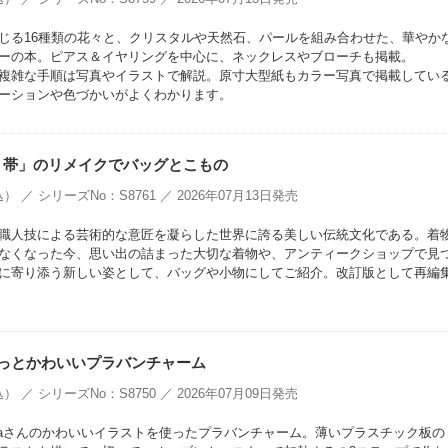
じる16種類の花々と、クリスタルや天然石、パールを組み合わせた、華やか
ーの本。ピアス＆イヤリングを中心に、ネックレスやブローチも掲載。
複雑な手順は写真やイラストで解説。原寸大型紙もカラー写真で掲載してい
ーションや色づかいがよくわかります。
、帯」のリメイクでバッグとこもの
） ／ シリーズNo：S8761 ／ 2026年07月13日発売
職人技による芸術的な意匠を凝らした世界に誇る美しい伝統文化である。着
なくなった今、思い出の詰まった大切な着物や、アンティークショップで見
に寄り添う新しい姿として、バッグや小物にしてご紹介。改訂版として再編
 ちまっとかわいいプラバンチャーム
） ／ シリーズNo：S8750 ／ 2026年07月09日発売
tamaさんのかわいいイラストを使ったプラバンチャーム。薄いプラスチック板の