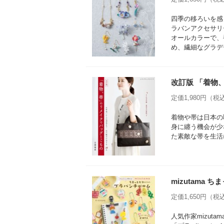
四季の移ろいを感
ラバンアクセサリ
オールカラーで、
め、繊細なグラデ
改訂版 「着物
定価1,980円（税込
着物や帯は日本の
身に纏う機会が少
た素敵な帯を生活
mizutama
定価1,650円（税込
人気作家mizu