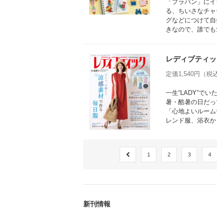
「プラバン」にイ
る、ちいさなチャ
グなどにつけて自
きなので、誰でも
レディブティック
定価1,540円（税込
一生“LADY”
暑・酷暑の日だっ
「心地よいルーム
レンド服、浴衣か
1
2
3
4
新刊情報