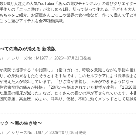
数140万人超えの人気YouTuber「あんの遊びチャンネル」の遊びクリエイタ
手作りの「ごっこ遊び」が楽しめる1冊。切って貼って作れる、子どもも大人
もちゃをご紹介。お店屋さんごっこや世界の食べ物など、作って遊んで子ど
ごっこ遊びアイテムを全28種類掲載。
べての痛みが消える 新装版
） ／ シリーズNo：M1977 ／ 2026年07月21日発売
が病院で指導する「中指回し」（指ヨガ）は、呼吸を意識しながら手指を優
り、心身効果をもたらそうとする手法です。このセルフケアにより長年悩ま
が消えた人が続出しています。「ひざ痛が改善し、正座ができるようになっ
柱管狭窄症の痛みが軽快」「20代から悩まされていた動悸が改善」「1日20
た重度の頻尿が減った」など、たくさんの喜びの声が寄せられています。本
股関節痛、高血圧、めまい、耳鳴り、便秘、不眠に効くメソッドとして症状
ック 〜海の生き物〜
） ／ シリーズNo：D87 ／ 2026年07月16日発売