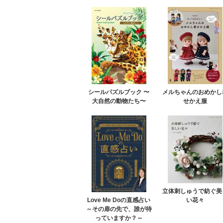
シールパズルブック 〜
メルちゃんのおめかし
大自然の動物たち〜
せかえ服
立体刺しゅうで紡ぐ美
い花々
Love Me Doの直感占い
～その扉の先で、誰が待
っていますか？～