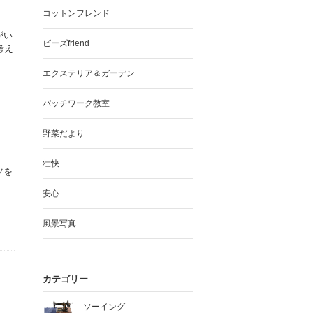
コットンフレンド
がい
ビーズfriend
考え
エクステリア＆ガーデン
パッチワーク教室
野菜だより
壮快
ツを
安心
風景写真
カテゴリー
ソーイング