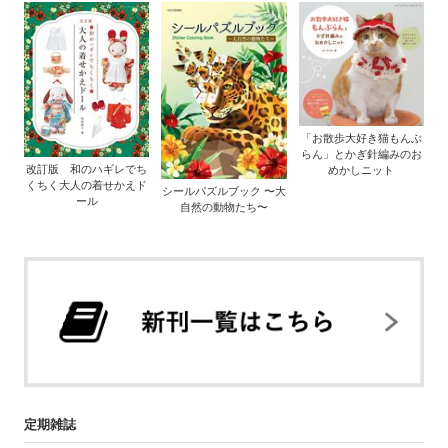
「お散歩大好き猫もんぶ
らん」とかぎ針編みのお
改訂版 和のハギレでち
めかしニット
くちく大人の着せかえド
シールパズルブック 〜大
ール
自然の動物たち〜
定期雑誌