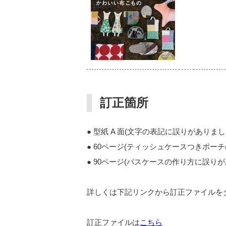
訂正箇所
● 型紙 A 面(文字の表記に誤りがありまし
● 60ページ(ティッシュケースつきポー
● 90ページ(パスケースの作り方に誤り
詳しくは下記リンクから訂正ファイルを
訂正ファイルは
こちら