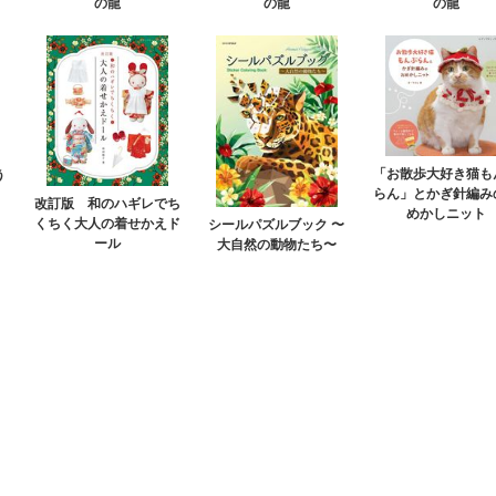
の龍
の龍
の龍
「お散歩大好き猫も
う
らん」とかぎ針編み
改訂版 和のハギレでち
めかしニット
くちく大人の着せかえド
シールパズルブック 〜
ール
大自然の動物たち〜