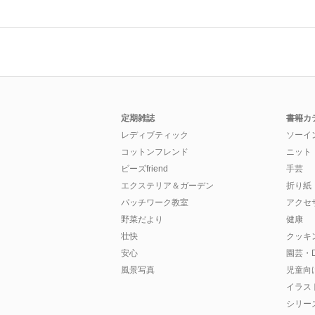
定期雑誌
書籍カ
レディブティック
ソーイ
コットンフレンド
ニット
ビーズfriend
手芸
エクステリア＆ガーデン
折り紙
パッチワーク教室
アクセ
野菜だより
健康
壮快
クッキ
安心
園芸・D
風景写真
児童向
イラス
シリー