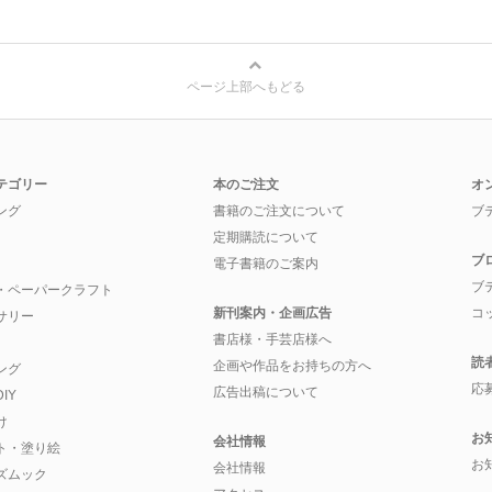
ページ上部へもどる
テゴリー
本のご注文
オ
ング
書籍のご注文について
ブ
定期購読について
ブ
電子書籍のご案内
ブ
・ペーパークラフト
新刊案内・企画広告
コ
サリー
書店様・手芸店様へ
読
企画や作品をお持ちの方へ
ング
応
広告出稿について
IY
け
お
会社情報
ト・塗り絵
お
会社情報
ズムック