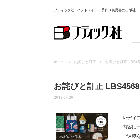
ブティック社 | ハンドメイド・手作り実用書の出版社
ホーム
お詫びと訂正
お詫びと訂正 LBS
お詫びと訂正 LBS4
2018.04.20
レディブ
内容に
ご迷惑