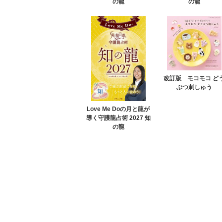
の龍
の龍
改訂版 モコモコ ど
ぶつ刺しゅう
Love Me Doの月と龍が
導く守護龍占術 2027 知
の龍