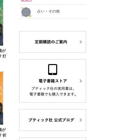
占い・その他
と龍が
7 灯
と龍が
7 祈