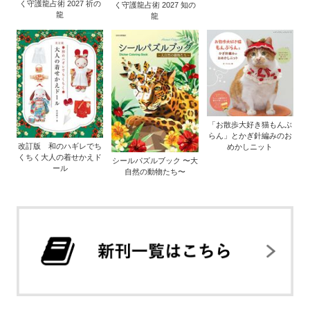
く守護龍占術 2027 祈の
く守護龍占術 2027 知の
龍
龍
「お散歩大好き猫もんぶ
らん」とかぎ針編みのお
改訂版 和のハギレでち
めかしニット
くちく大人の着せかえド
シールパズルブック 〜大
ール
自然の動物たち〜