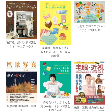
いしばしなおこのかわい
いどうぶつ折り紙
改訂版 紙バンドで楽し
くミニチュアハウス
改訂版 飾れる！使え
る！たのしい！おりがみ
の時間
「作りたい！」がきっと
風景写真2026年9・10月
見つかる ミシンで楽し
老眼・近視 視力がみるみ
号
む布こもの