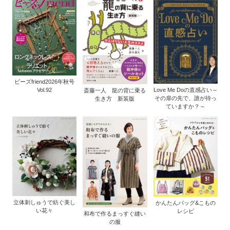
ビーズfriend2026年秋号
Vol.92
Love Me Doの直感占い～
斎藤一人 龍の背に乗る
その扉の先で、誰が待っ
生き方 新装版
ていますか？～
立体刺しゅうで紡ぐ美し
かんたんバッグ&こもの
い花々
レシピ
和布で作るまっすぐ縫い
の服