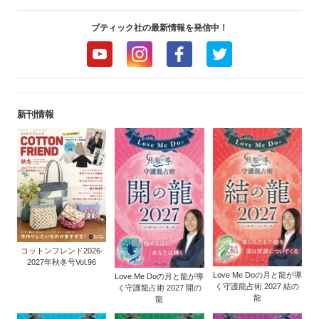
ブティック社の最新情報を発信中！
新刊情報
コットンフレンド2026-
2027年秋冬号Vol.96
Love Me Doの月と龍が導
Love Me Doの月と龍が導
く守護龍占術 2027 結の
く守護龍占術 2027 開の
龍
龍