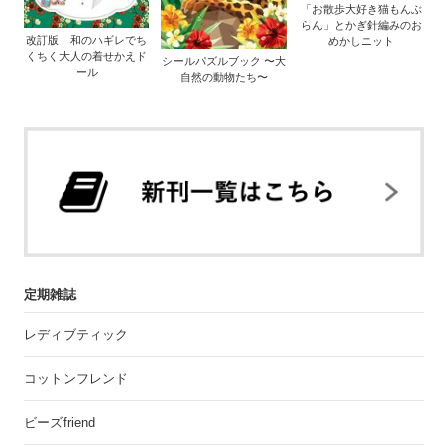
「お散歩大好き猫もんぶ
らん」とかぎ針編みのお
改訂版 和のハギレでち
めかしニット
くちく大人の着せかえド
シールパズルブック 〜大
ール
自然の動物たち〜
定期雑誌
レディブティック
コットンフレンド
ビーズfriend