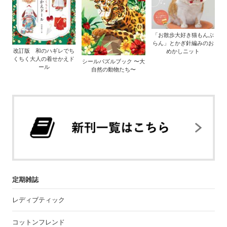
「お散歩大好き猫もんぶ
らん」とかぎ針編みのお
改訂版 和のハギレでち
めかしニット
くちく大人の着せかえド
シールパズルブック 〜大
ール
自然の動物たち〜
定期雑誌
レディブティック
コットンフレンド