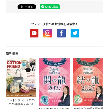
ブティック社の最新情報を発信中！
新刊情報
コットンフレンド2026-
2027年秋冬号Vol.96
Love Me Doの月と龍が導
Love Me Doの月と龍が導