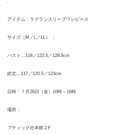
.
アイテム：ラグランスリーブワンピース
サイズ（M／L／LL） ：
バスト…118／122.5／128.5cm
総丈…117／120.5／123cm
日時：７月26日（金）10時～16時
場所：
ブティック社本館２F