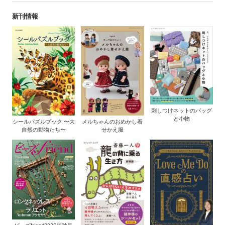
新刊情報
刺しつけネットのバッグ
と小物
シールパズルブック 〜大
メルちゃんのおめかし着
自然の動物たち〜
せかえ服