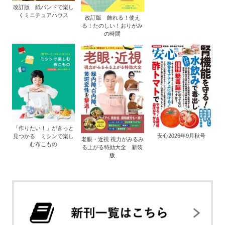
改訂版 紙バンドで楽し
くミニチュアハウス
改訂版 飾れる！使え
る！たのしい！おりがみ
の時間
「作りたい！」がきっと
安心2026年9月秋号
見つかる ミシンで楽し
老眼・近視 視力がみるみ
む布こもの
る上がる特効大全 新装
版