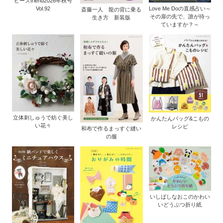
ビーズfriend2026年秋号
Vol.92
Love Me Doの直感占い～
斎藤一人 龍の背に乗る
その扉の先で、誰が待っ
生き方 新装版
ていますか？～
立体刺しゅうで紡ぐ美し
かんたんバッグ&こもの
い花々
レシピ
和布で作るまっすぐ縫い
の服
いしばしなおこのかわい
いどうぶつ折り紙