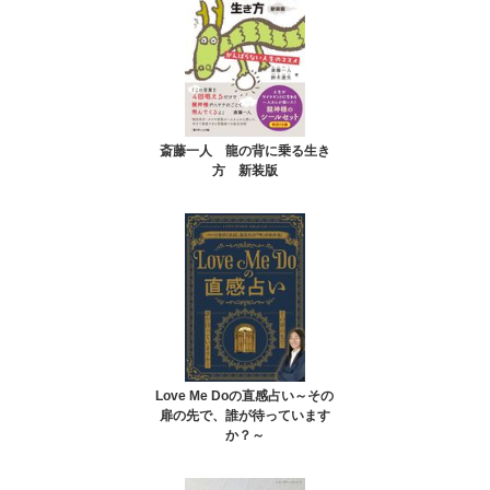
斎藤一人 龍の背に乗る生き
方 新装版
Love Me Doの直感占い～その
扉の先で、誰が待っています
か？～