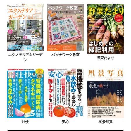
エクステリア&ガーデ
パッチワーク教室
野菜だより
ン
壮快
安心
風景写真