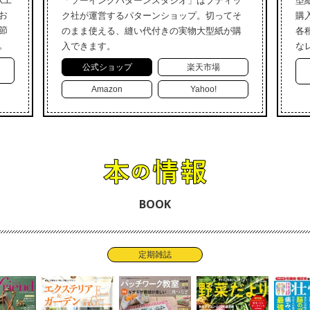
「ソーイングパターンスタジオ」はブティッ
型
お
ク社が運営するパターンショップ。切ってそ
購
節
のまま使える、縫い代付きの実物大型紙が購
各
。
入できます。
な
公式ショップ
楽天市場
Amazon
Yahoo!
BOOK
定期雑誌