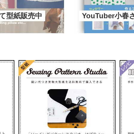
にて型紙販売中
YouTuber小
以上