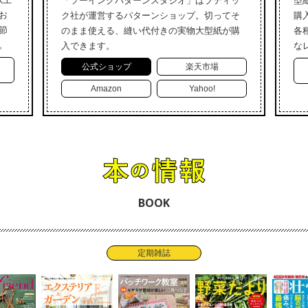
「ソーイングパターンスタジオ」はブティッ
型
お
ク社が運営するパターンショップ。切ってそ
購
節
のまま使える、縫い代付きの実物大型紙が購
各
。
入できます。
な
公式ショップ
楽天市場
Amazon
Yahoo!
BOOK
定期雑誌