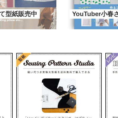
にて型紙販売中
YouTuber小
以上