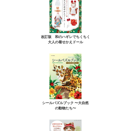
改訂版 和のハギレでちくちく
大人の着せかえドール
シールパズルブック 〜大自然
の動物たち〜