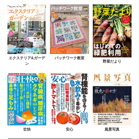
エクステリア&ガーデ
パッチワーク教室
野菜だより
ン
壮快
安心
風景写真