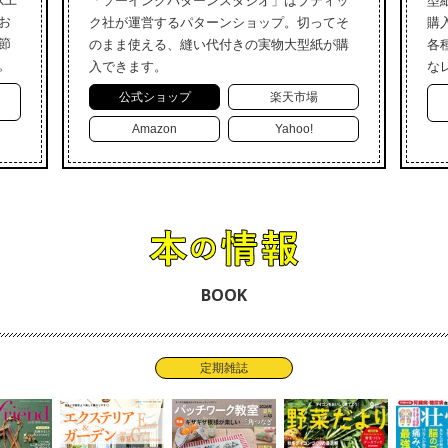
「ソーイングパターンスタジオ」はブティッ
型
お
ク社が運営するパターンショップ。切ってそ
購
節
のまま使える、縫い代付きの実物大型紙が購
各
。
入できます。
な
公式ショップ
楽天市場
Amazon
Yahoo!
BOOK
定期雑誌