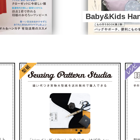
Baby&Kids H
以上