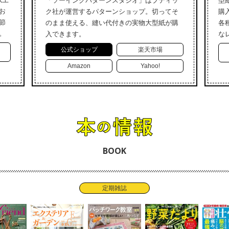
「ソーイングパターンスタジオ」はブティッ
型
お
ク社が運営するパターンショップ。切ってそ
購
節
のまま使える、縫い代付きの実物大型紙が購
各
。
入できます。
な
公式ショップ
楽天市場
Amazon
Yahoo!
BOOK
定期雑誌