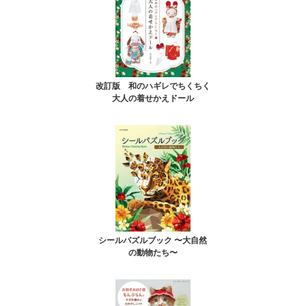
改訂版 和のハギレでちくちく
大人の着せかえドール
シールパズルブック 〜大自然
の動物たち〜