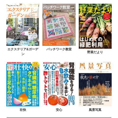
エクステリア&ガーデ
パッチワーク教室
野菜だより
ン
壮快
安心
風景写真