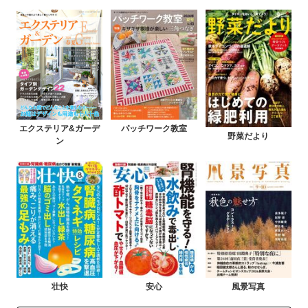
エクステリア&ガーデ
パッチワーク教室
野菜だより
ン
壮快
安心
風景写真