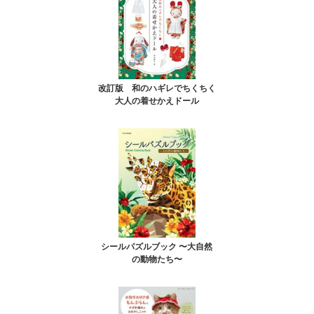
改訂版 和のハギレでちくちく
大人の着せかえドール
シールパズルブック 〜大自然
の動物たち〜