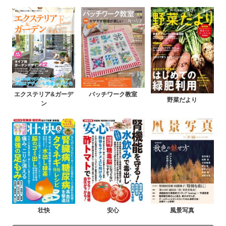
エクステリア&ガーデ
パッチワーク教室
野菜だより
ン
壮快
安心
風景写真