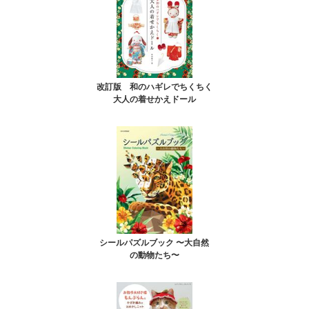
改訂版 和のハギレでちくちく
大人の着せかえドール
シールパズルブック 〜大自然
の動物たち〜