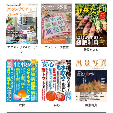
エクステリア&ガーデ
パッチワーク教室
野菜だより
ン
壮快
安心
風景写真