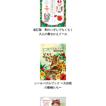
改訂版 和のハギレでちくちく
大人の着せかえドール
シールパズルブック 〜大自然
の動物たち〜