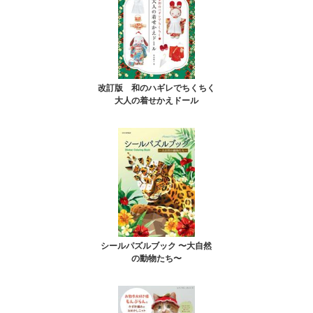
改訂版 和のハギレでちくちく
大人の着せかえドール
シールパズルブック 〜大自然
の動物たち〜