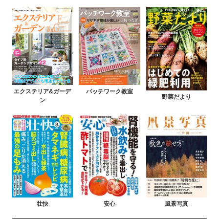
エクステリア&ガーデ
パッチワーク教室
野菜だより
ン
壮快
安心
風景写真