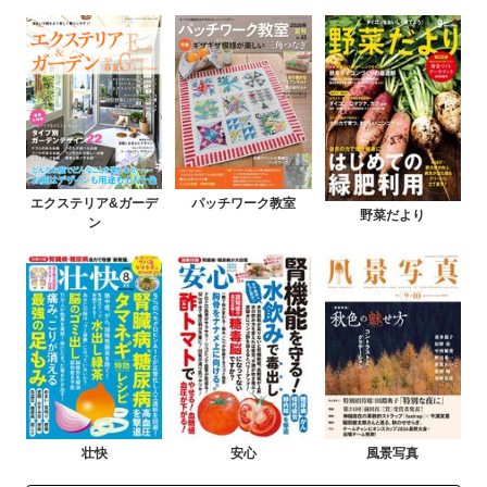
エクステリア&ガーデ
パッチワーク教室
野菜だより
ン
壮快
安心
風景写真