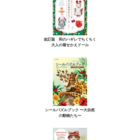
改訂版 和のハギレでちくちく
大人の着せかえドール
シールパズルブック 〜大自然
の動物たち〜