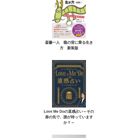
斎藤一人 龍の背に乗る生き
方 新装版
Love Me Doの直感占い～その
扉の先で、誰が待っています
か？～