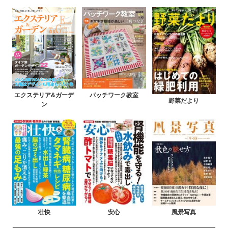
エクステリア&ガーデ
パッチワーク教室
野菜だより
ン
壮快
安心
風景写真