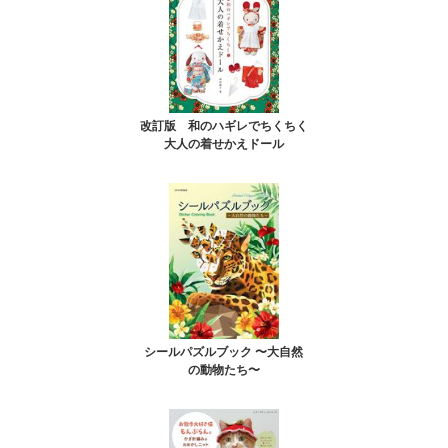
改訂版 和のハギレでちくちく
大人の着せかえドール
シールパズルブック 〜大自然
の動物たち〜