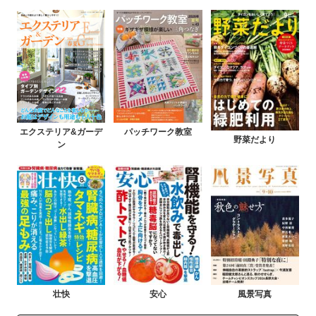
エクステリア&ガーデ
パッチワーク教室
野菜だより
ン
壮快
安心
風景写真