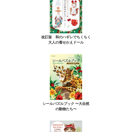
改訂版 和のハギレでちくちく
大人の着せかえドール
シールパズルブック 〜大自然
の動物たち〜