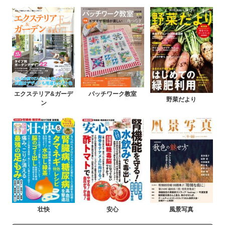
エクステリア&ガーデ
パッチワーク教室
野菜だより
ン
壮快
安心
風景写真