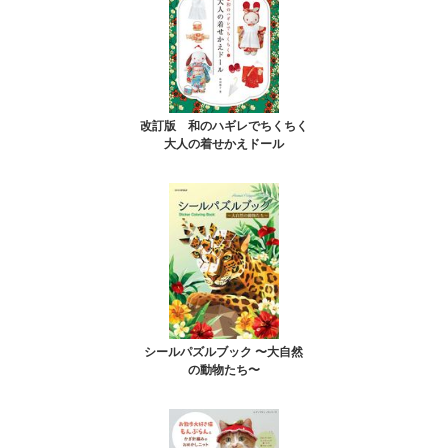
改訂版 和のハギレでちくちく
大人の着せかえドール
シールパズルブック 〜大自然
の動物たち〜