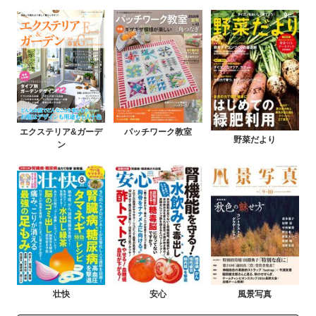
エクステリア&ガーデ
パッチワーク教室
野菜だより
ン
壮快
安心
風景写真