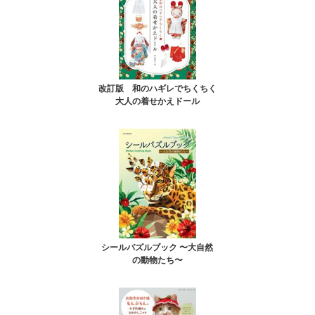
改訂版 和のハギレでちくちく
大人の着せかえドール
シールパズルブック 〜大自然
の動物たち〜