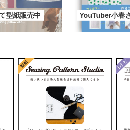
にて型紙販売中
YouTuber小
以上