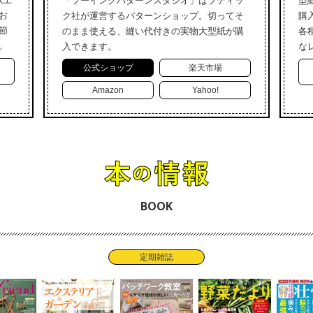
「ソーイングパターンスタジオ」はブティッ
型
お
ク社が運営するパターンショップ。切ってそ
購
節
のまま使える、縫い代付きの実物大型紙が購
各
。
入できます。
な
公式ショップ
楽天市場
Amazon
Yahoo!
BOOK
定期雑誌