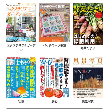
エクステリア&ガーデ
パッチワーク教室
野菜だより
ン
壮快
安心
風景写真