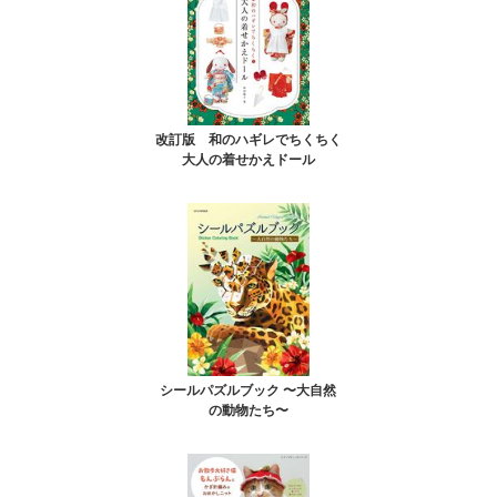
改訂版 和のハギレでちくちく
大人の着せかえドール
シールパズルブック 〜大自然
の動物たち〜