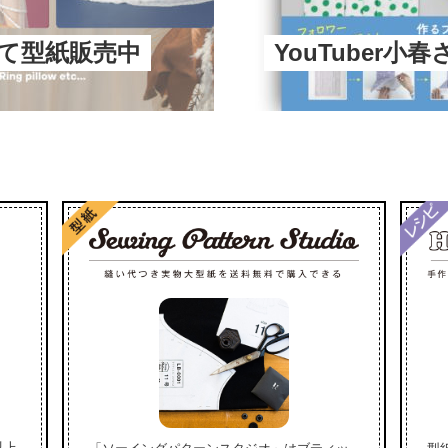
にて型紙販売中
YouTuber小
以上