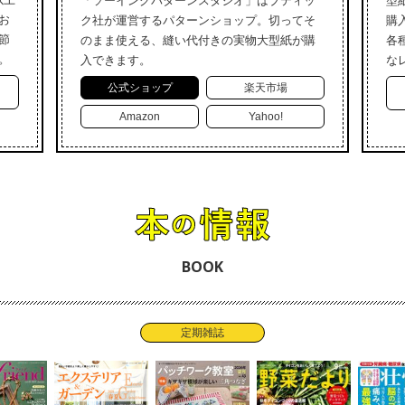
「ソーイングパターンスタジオ」はブティッ
型
お
ク社が運営するパターンショップ。切ってそ
購
節
のまま使える、縫い代付きの実物大型紙が購
各
。
入できます。
な
公式ショップ
楽天市場
Amazon
Yahoo!
BOOK
定期雑誌