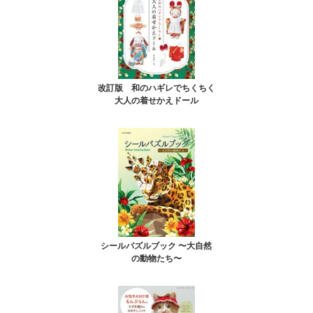
改訂版 和のハギレでちくちく
大人の着せかえドール
シールパズルブック 〜大自然
の動物たち〜