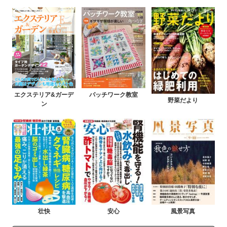
エクステリア&ガーデ
パッチワーク教室
野菜だより
ン
壮快
安心
風景写真