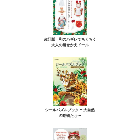
改訂版 和のハギレでちくちく
大人の着せかえドール
シールパズルブック 〜大自然
の動物たち〜