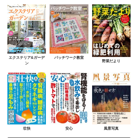
エクステリア&ガーデ
パッチワーク教室
野菜だより
ン
壮快
安心
風景写真