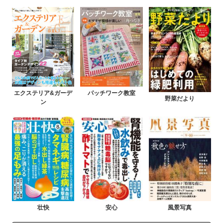
エクステリア&ガーデ
パッチワーク教室
野菜だより
ン
壮快
安心
風景写真