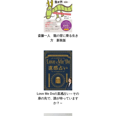
斎藤一人 龍の背に乗る生き
方 新装版
Love Me Doの直感占い～その
扉の先で、誰が待っています
か？～