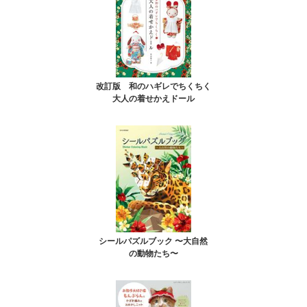
改訂版 和のハギレでちくちく
大人の着せかえドール
シールパズルブック 〜大自然
の動物たち〜