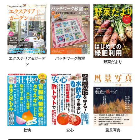
エクステリア&ガーデ
パッチワーク教室
野菜だより
ン
壮快
安心
風景写真